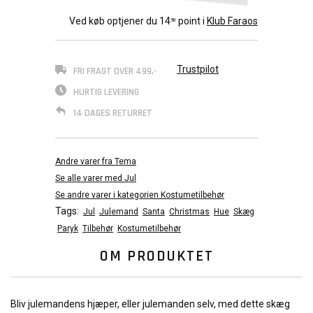
Ved køb optjener du
14
point i
Klub Faraos
90
Trustpilot
FRI FRAGT OVER 499,-
HURTIG LEVERING
14 DAGES RETURRET
Andre varer fra Tema
Se alle varer med Jul
Se andre varer i kategorien Kostumetilbehør
Tags:
Jul
Julemand
Santa
Christmas
Hue
Skæg
Paryk
Tilbehør
Kostumetilbehør
OM PRODUKTET
Bliv julemandens hjæper, eller julemanden selv, med dette skæg