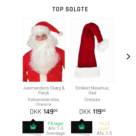
TOP SOLGTE
Julemandens Skæg &
Strikket Nissehue,
Paryk
Rød
Voksenstørrelse,
Onesize
Onesize
DKK
149
DKK
119
00
00
På lager
Få på
Afs.:1-5
lager!
hverdage
Afs.:1-5