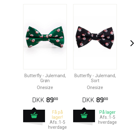
Butterfly - Julemand,
Butterfly - Julemand,
Grøn
Sort
Onesize
Onesize
DKK
89
DKK
89
00
00
Få på
På lager
lager!
Afs.:1-5
Afs.:1-5
hverdage
hverdage