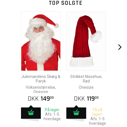
TOP SOLGTE
Julemandens Skæg &
Strikket Nissehue,
Paryk
Rød
Voksenstørrelse,
Onesize
Onesize
DKK
149
DKK
119
00
00
På lager
Få på
Afs.:1-5
lager!
hverdage
Afs.:1-5
hverdage