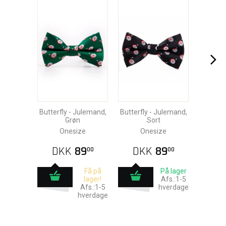
Butterfly - Julemand,
Butterfly - Julemand,
Grøn
Sort
Onesize
Onesize
DKK
89
DKK
89
00
00
Få på
På lager
lager!
Afs.:1-5
Afs.:1-5
hverdage
hverdage