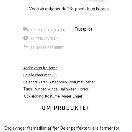
Ved køb optjener du
23
point i
Klub Faraos
90
Trustpilot
FRI FRAGT OVER 499,-
HURTIG LEVERING
14 DAGES RETURRET
Andre varer fra Tema
Se alle varer med Jul
Se andre varer i kategorien Kostumetilbehør
Tags:
Vinger
Wings
Halloween
Horror
Udklædning
Kostume
Angel
Engel
OM PRODUKTET
Englevinger fremstillet af fjer. De er perfekte til alle former for