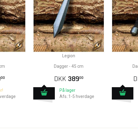
Legion
 cm
Dagger - 45 cm
Da
9
DKK
389
D
00
00
r!
På lager
hverdage
Afs.:1-5 hverdage