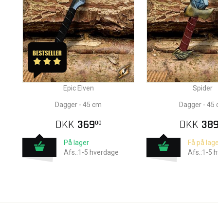
Epic Elven
Spider
Dagger - 45 cm
Dagger - 45
DKK
369
DKK
38
00
På lager
Få på lage
Afs.:1-5 hverdage
Afs.:1-5 