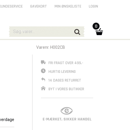
KUNDESERVICE
GAVEKORT
MIN ØNSKELISTE
LOGIN
0
Varenr. H002CB
FRI FRAGT OVER 499,-
HURTIG LEVERING
14 DAGES RETURRET
BYT I VORES BUTIKKER
verdage