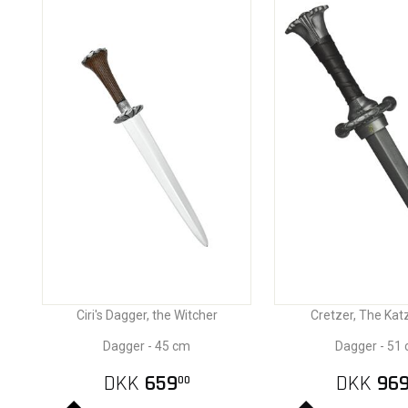
Ciri's Dagger, the Witcher
Cretzer, The Kat
Dagger - 45 cm
Dagger - 51
DKK
659
DKK
96
00