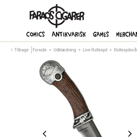
Comics
Antikvarisk
Games
Mercha
Tilbage
Forside
>
Udklædning
>
Live Rollespil
>
Rollespilsv