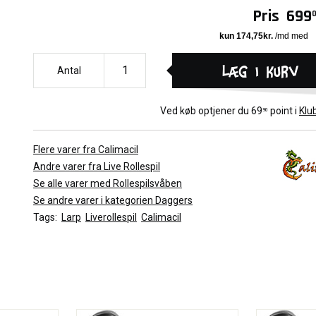
Pris
699
Læg i kurv
Antal
Ved køb optjener du
69
point i
Klu
90
Flere varer fra Calimacil
Andre varer fra Live Rollespil
Se alle varer med Rollespilsvåben
Se andre varer i kategorien Daggers
Tags:
Larp
Liverollespil
Calimacil