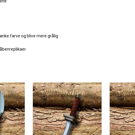
 sne
lanke farve og blive mere grålig
åbenreplikaer.