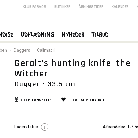
KLUB FARAOS
BUTIKKER
ÅBNINGSTIDER
KALENDER
ndise
Udklædning
Nyheder
Tilbud
åben
>
Daggers
>
Calimacil
Geralt's hunting knife, the
Witcher
Dagger - 33,5 cm
TILFØJ
ØNSKELISTE
TILFØJ SOM
FAVORIT
Lagerstatus
Afsendelse:
1-5 h