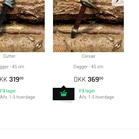
Cutter
Corsair
gger - 45 cm
Dagger - 45 cm
KK
319
DKK
369
00
00
På lager
På lager
Afs.:1-5 hverdage
Afs.:1-5 hverdage