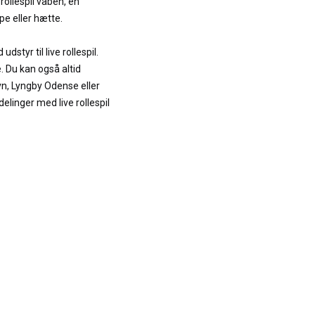
 rollespil våben, en
pe eller hætte.
dstyr til live rollespil.
. Du kan også altid
n, Lyngby Odense eller
delinger med live rollespil