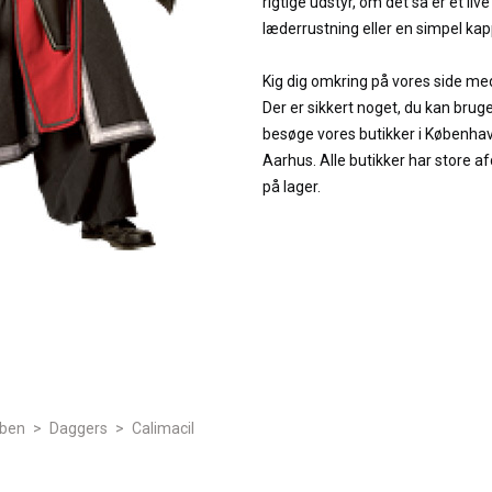
rigtige udstyr, om det så er et live
læderrustning eller en simpel kap
Kig dig omkring på vores side med u
Der er sikkert noget, du kan bruge
besøge vores butikker i Københav
Aarhus. Alle butikker har store af
på lager.
åben
>
Daggers
>
Calimacil