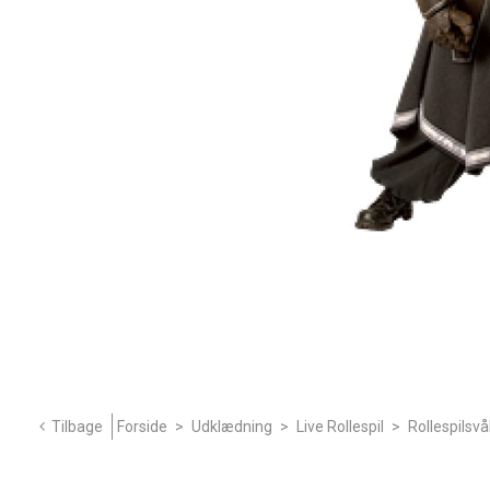
Tilbage
Forside
>
Udklædning
>
Live Rollespil
>
Rollespilsv