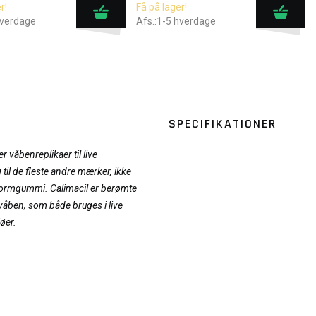
r!
Få på lager!
hverdage
Afs.:1-5 hverdage
SPECIFIKATIONER
r våbenreplikaer til live
 til de fleste andre mærker, ikke
 formgummi. Calimacil er berømte
e våben, som både bruges i live
jøer.