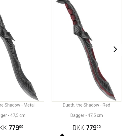
he Shadow - Metal
Duath, the Shadow - Rød
ger - 47,5 cm
Dagger - 47,5 cm
KK
779
DKK
779
00
00