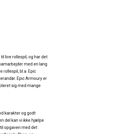
il live rollespil, og har det
i samarbejder med en lang
 rollespil, bl.a. Epic
verandør. Epic Armoury er
ableret sig med mange
 god karakter og godt
den del kan vi ikke hjælpe
 til opgaven med det