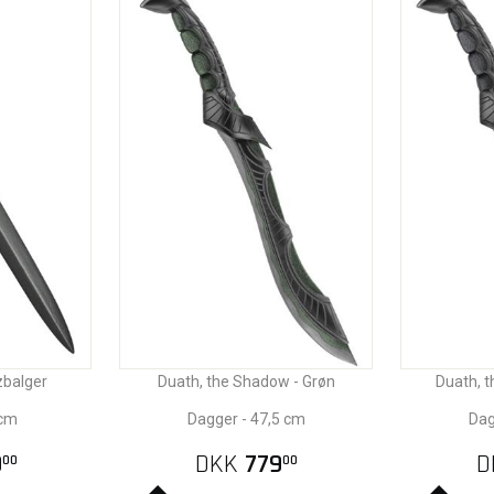
zbalger
Duath, the Shadow - Grøn
Duath, t
 cm
Dagger - 47,5 cm
Dag
9
DKK
779
D
00
00