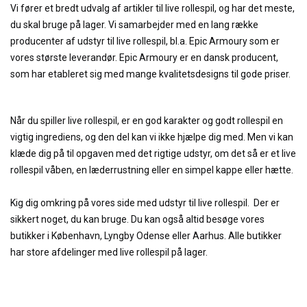
Vi fører et bredt udvalg af artikler til live rollespil, og har det meste,
du skal bruge på lager. Vi samarbejder med en lang række
producenter af udstyr til live rollespil, bl.a. Epic Armoury som er
vores største leverandør. Epic Armoury er en dansk producent,
som har etableret sig med mange kvalitetsdesigns til gode priser.
Når du spiller live rollespil, er en god karakter og godt rollespil en
vigtig ingrediens, og den del kan vi ikke hjælpe dig med. Men vi kan
klæde dig på til opgaven med det rigtige udstyr, om det så er et live
rollespil våben, en læderrustning eller en simpel kappe eller hætte.
Kig dig omkring på vores side med udstyr til live rollespil. Der er
sikkert noget, du kan bruge. Du kan også altid besøge vores
butikker i København, Lyngby Odense eller Aarhus. Alle butikker
har store afdelinger med live rollespil på lager.