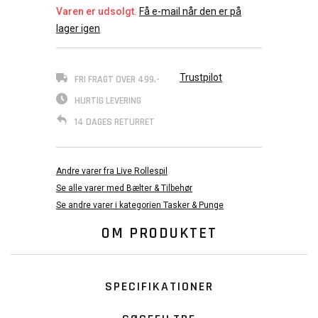
Varen er udsolgt.
Få e-mail når den er på
lager igen
Trustpilot
FRI FRAGT OVER 499,-
HURTIG LEVERING
14 DAGES RETURRET
Andre varer fra Live Rollespil
Se alle varer med Bælter & Tilbehør
Se andre varer i kategorien Tasker & Punge
OM PRODUKTET
SPECIFIKATIONER