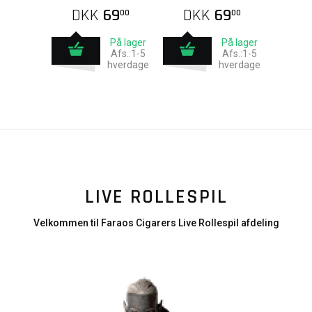
DKK
69
DKK
69
00
00
På lager
På lager
Afs.:1-5
Afs.:1-5
hverdage
hverdage
LIVE ROLLESPIL
Velkommen til Faraos Cigarers Live Rollespil afdeling