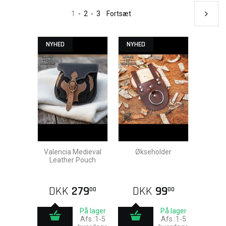
1
-
2
-
3
Fortsæt
NYHED
NYHED
Valencia Medieval
Økseholder
Leather Pouch
DKK
279
DKK
99
00
00
På lager
På lager
Afs.:1-5
Afs.:1-5