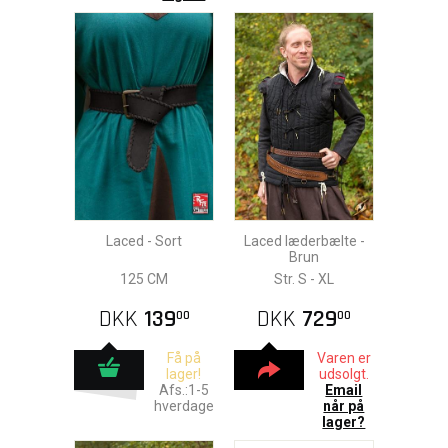
Laced - Sort
Laced læderbælte -
Brun
125 CM
Str. S - XL
DKK
139
DKK
729
00
00
Få på
Varen er
lager!
udsolgt.
Afs.:1-5
Email
hverdage
når på
lager?