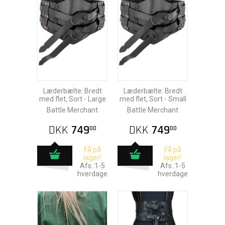
Læderbælte: Bredt
Læderbælte: Bredt
med flet, Sort - Large
med flet, Sort - Small
Battle Merchant
Battle Merchant
DKK
749
DKK
749
00
00
Få på
Få på
lager!
lager!
Afs.:1-5
Afs.:1-5
hverdage
hverdage