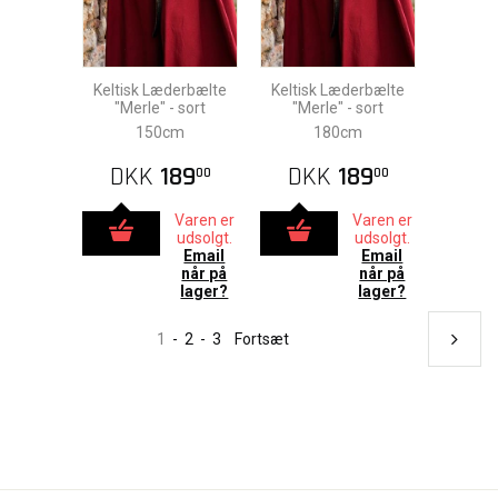
Keltisk Læderbælte
Keltisk Læderbælte
"Merle" - sort
"Merle" - sort
150cm
180cm
DKK
189
DKK
189
00
00
Varen er
Varen er
udsolgt.
udsolgt.
Email
Email
når på
når på
lager?
lager?
1
-
2
-
3
Fortsæt