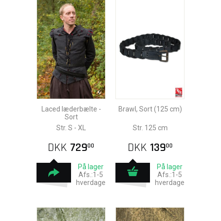
Laced læderbælte -
Brawl, Sort (125 cm)
Sort
Str. S - XL
Str. 125 cm
DKK
729
DKK
139
00
00
På lager
På lager
Afs.:1-5
Afs.:1-5
hverdage
hverdage