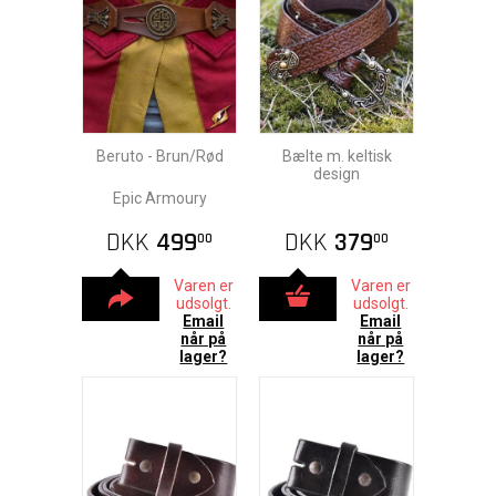
Beruto - Brun/Rød
Bælte m. keltisk
design
Epic Armoury
DKK
499
DKK
379
00
00
Varen er
Varen er
udsolgt.
udsolgt.
Email
Email
når på
når på
lager?
lager?