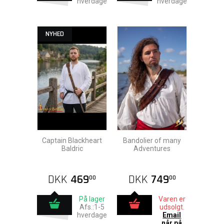
hverdage
hverdage
NYHED
Captain Blackheart
Bandolier of many
Baldric
Adventures
DKK
469
DKK
749
00
00
På lager
Varen er
Afs.:1-5
udsolgt.
hverdage
Email
når på