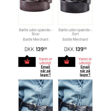
Bælte uden spænde -
Bælte uden spænde -
Brun
Sort
Battle Merchant
Battle Merchant
DKK
139
DKK
139
00
00
Varen er
Varen er
udsolgt.
udsolgt.
Email
Email
når på
når på
lager?
lager?