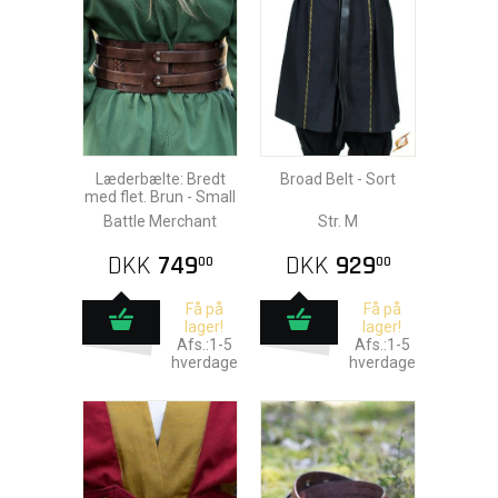
Læderbælte: Bredt
Broad Belt - Sort
med flet. Brun - Small
Battle Merchant
Str. M
DKK
749
DKK
929
00
00
Få på
Få på
lager!
lager!
Afs.:1-5
Afs.:1-5
hverdage
hverdage