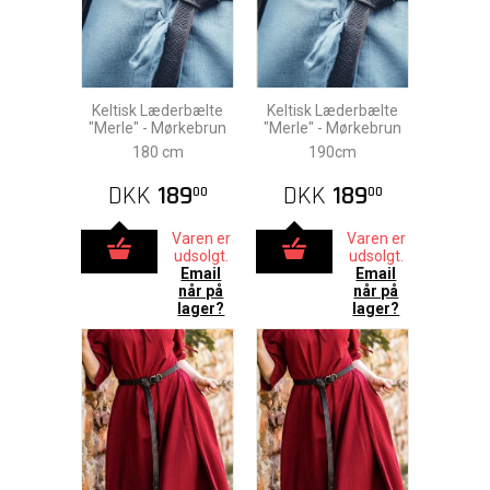
Keltisk Læderbælte
Keltisk Læderbælte
"Merle" - Mørkebrun
"Merle" - Mørkebrun
180 cm
190cm
DKK
189
DKK
189
00
00
Varen er
Varen er
udsolgt.
udsolgt.
Email
Email
når på
når på
lager?
lager?