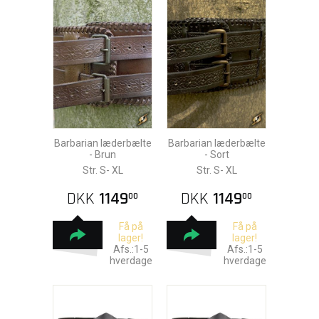
Barbarian læderbælte
Barbarian læderbælte
- Brun
- Sort
Str. S- XL
Str. S- XL
DKK
1149
DKK
1149
00
00
Få på
Få på
lager!
lager!
Afs.:1-5
Afs.:1-5
hverdage
hverdage