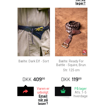
lager?
Bælte: Dark Elf - Sort
Bælte: Ready For
Battle - Squire, Brun.
Str. 125 cm
DKK
409
DKK
119
00
00
Varen er
På lager
udsolgt.
Afs.:1-5
Email
hverdage
når på
lager?