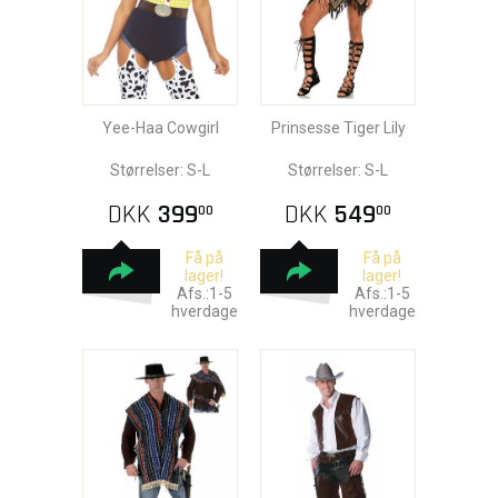
Yee-Haa Cowgirl
Prinsesse Tiger Lily
Størrelser: S-L
Størrelser: S-L
DKK
399
DKK
549
00
00
Få på
Få på
lager!
lager!
Afs.:1-5
Afs.:1-5
hverdage
hverdage