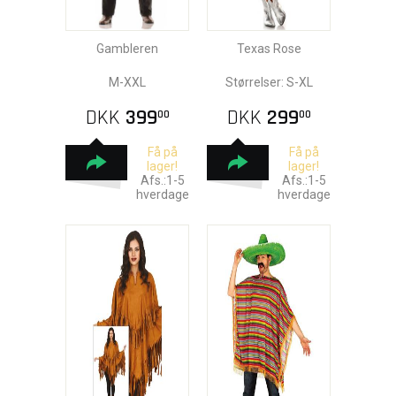
Gambleren
Texas Rose
M-XXL
Størrelser: S-XL
DKK
399
DKK
299
00
00
Få på
Få på
lager!
lager!
Afs.:1-5
Afs.:1-5
hverdage
hverdage