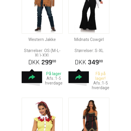
Western Jakke
Midnats Cowgirl
Størrelser: OS (M-L-
Størrelser: S-XL
XL)-XXL
DKK
299
DKK
349
00
00
På lager
Få på
Afs.:1-5
lager!
hverdage
Afs.:1-5
hverdage