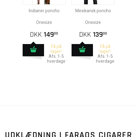
Indianer poncho
Mexikansk poncho
Onesize
Onesize
DKK
149
DKK
139
00
00
Få på
Få på
lager!
lager!
Afs.:1-5
Afs.:1-5
hverdage
hverdage
UDKLÆDNING I FARAOS CIGARER