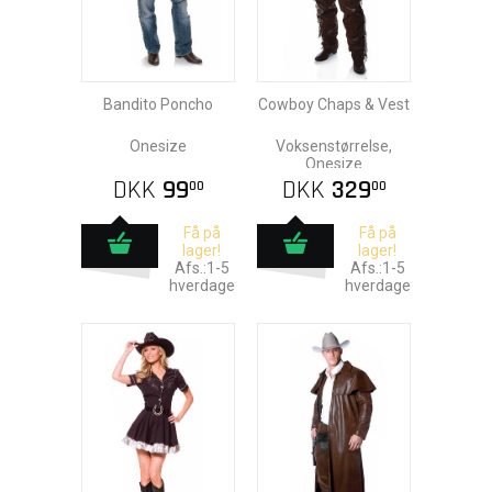
Bandito Poncho
Cowboy Chaps & Vest
Onesize
Voksenstørrelse,
Onesize
DKK
99
DKK
329
00
00
Få på
Få på
lager!
lager!
Afs.:1-5
Afs.:1-5
hverdage
hverdage