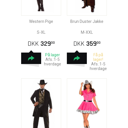
Western Pige
Brun Duster Jakke
S-XL
M-XXL
DKK
329
DKK
359
00
00
På lager
Få på
Afs.:1-5
lager!
hverdage
Afs.:1-5
hverdage