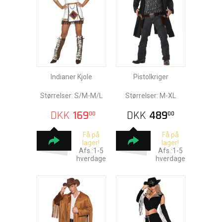
Indianer Kjole
Pistolkriger
Størrelser: S/M-M/L
Størrelser: M-XL
DKK
169
DKK
489
00
00
Få på
Få på
lager!
lager!
Afs.:1-5
Afs.:1-5
hverdage
hverdage