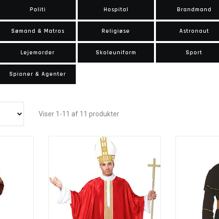
Politi
Hospital
Brandmand
Sømand & Matros
Religiøse
Astronaut
Lejemorder
Skoleuniform
Sport
Spioner & Agenter
Viser 1-11 af 11 produkter