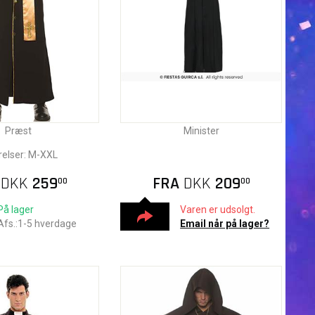
Præst
Minister
relser: M-XXL
A
DKK
259
FRA
DKK
209
00
00
På lager
Varen er udsolgt.
Afs.:1-5 hverdage
Email når på lager?