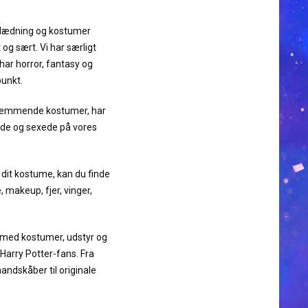
dklædning og kostumer
 og sært. Vi har særligt
ar horror, fantasy og
punkt.
kræmmende kostumer, har
søde og sexede på vores
d dit kostume, kan du finde
, makeup, fjer, vinger,
g med kostumer, udstyr og
 Harry Potter-fans. Fra
andskåber til originale