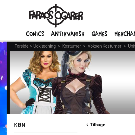
Comics
Antikvarisk
Games
Mercha
Forside
>
Udklædning
>
Kostumer
>
Voksen Kostumer
>
Uni
KØN
Tilbage