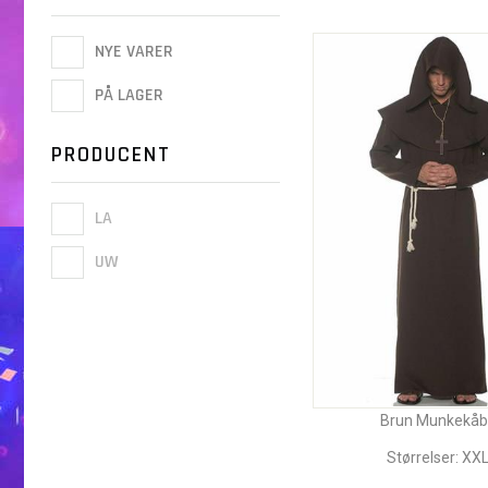
NYE VARER
PÅ LAGER
PRODUCENT
LA
UW
Brun Munkekåb
Størrelser: XX