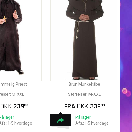
mmelig Præst
Brun Munkekåbe
relser: M-XXL
Størrelser: M-XXL
A
DKK
239
FRA
DKK
339
00
00
På lager
På lager
Afs.:1-5 hverdage
Afs.:1-5 hverdage