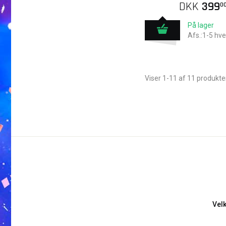
DKK
399
0
På lager
Afs.:1-5 hv
Viser 1-11 af 11 produkte
Vel