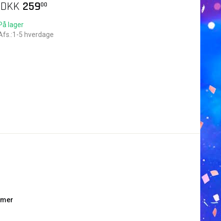
A
DKK
259
00
På lager
Afs.:1-5 hverdage
umer