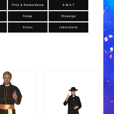
Pilot & Stewardesse
S.W.A.T
Fange
Stuepige
Cirkus
Laboratorie