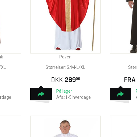
nk
Paven
/XL
Størrelser: S/M-L/XL
Stør
DKK
289
FR
0
00
På lager
erdage
Afs.:1-5 hverdage