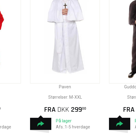
Paven
Guddo
Størrelser: M-XXL
Stør
FRA
DKK
299
FR
0
00
På lager
erdage
Afs.:1-5 hverdage