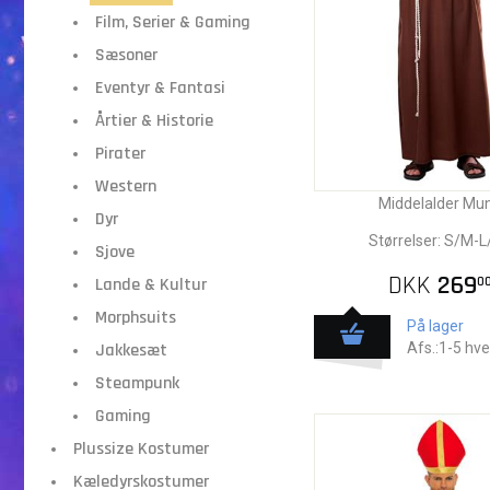
Film, Serier & Gaming
Sæsoner
Eventyr & Fantasi
Årtier & Historie
Pirater
Western
Middelalder Mu
Dyr
Størrelser: S/M-L
Sjove
DKK
269
Lande & Kultur
0
Morphsuits
På lager
Jakkesæt
Afs.:1-5 hv
Steampunk
Gaming
Plussize Kostumer
Kæledyrskostumer