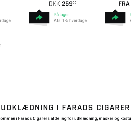
DKK
259
FR
0
00
På lager
erdage
Afs.:1-5 hverdage
r
UDKLÆDNING I FARAOS CIGARER
kommen i Faraos Cigarers afdeling for udklædning, masker og kost