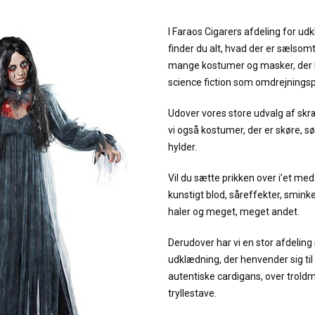
I Faraos Cigarers afdeling for u
finder du alt, hvad der er sælsomt
mange kostumer og masker, der h
science fiction som omdrejnings
Udover vores store udvalg af s
vi også kostumer, der er skøre, 
hylder.
Vil du sætte prikken over i’et me
kunstigt blod, såreffekter, sminke
haler og meget, meget andet.
Derudover har vi en stor afdelin
udklædning, der henvender sig til
autentiske cardigans, over troldm
tryllestave.