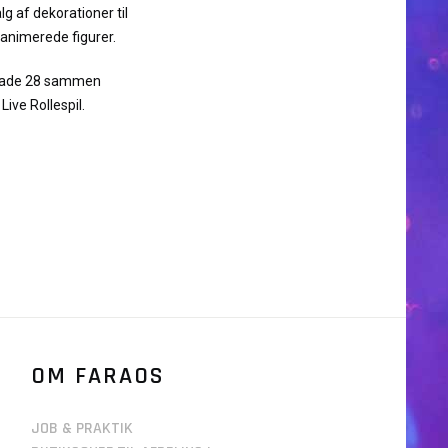
g af dekorationer til
l animerede figurer.
rgade 28 sammen
ive Rollespil.
OM FARAOS
JOB & PRAKTIK