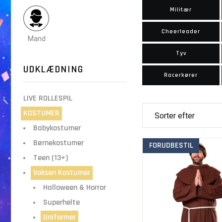
Militær
Cheerleader
Mand
Tyv
UDKLÆDNING
Racerkører
LIVE ROLLESPIL
KOSTUMER
Babykostumer
Børnekostumer
FORUDBESTIL
Teen (13+)
Voksen Kostumer
Halloween & Horror
Superhelte
Uniformer