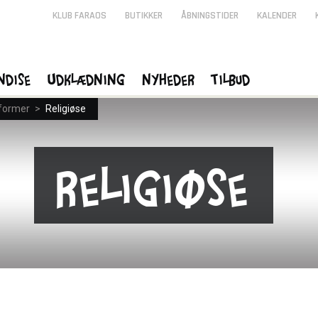
KLUB FARAOS
BUTIKKER
ÅBNINGSTIDER
KALENDER
ndise
Udklædning
Nyheder
Tilbud
former
>
Religiøse
Religiøse