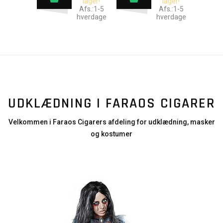
lager!
lager!
Afs.:1-5
Afs.:1-5
hverdage
hverdage
UDKLÆDNING I FARAOS CIGARER
Velkommen i Faraos Cigarers afdeling for udklædning, masker
og kostumer