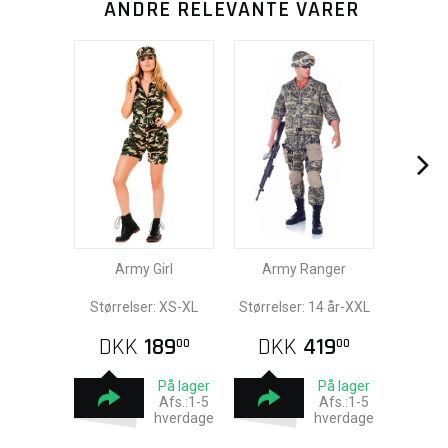
ANDRE RELEVANTE VARER
Army Girl
Army Ranger
Størrelser: XS-XL
Størrelser: 14 år-XXL
DKK
189
DKK
419
00
00
På lager
På lager
Afs.:1-5
Afs.:1-5
hverdage
hverdage