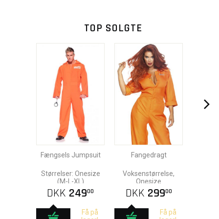
TOP SOLGTE
Fængsels Jumpsuit
Fangedragt
Størrelser: Onesize
Voksenstørrelse,
(M-L-XL)
Onesize
DKK
249
DKK
299
00
00
Få på
Få på