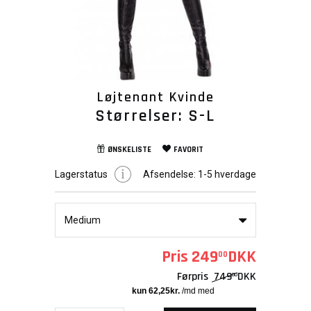
Løjtenant Kvinde
Størrelser: S-L
ØNSKELISTE
FAVORIT
Lagerstatus
Afsendelse:
1-5 hverdage
Medium
Pris
249
DKK
00
Førpris
749
DKK
00