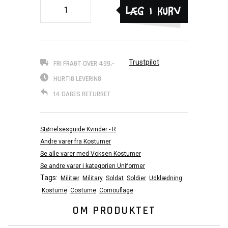
Læg i kurv
Trustpilot
FRI FRAGT OVER 499,-
HURTIG LEVERING
14 DAGES RETURRET
Størrelsesguide Kvinder - R
Andre varer fra Kostumer
Se alle varer med Voksen Kostumer
Se andre varer i kategorien Uniformer
Tags:
Militær
Military
Soldat
Soldier
Udklædning
Kostume
Costume
Comouflage
OM PRODUKTET