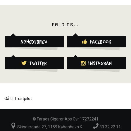
FØLG OS...
Nyhedsbrev
Facebook
Twitter
Instagram
Gå til Trustpilot
©
Faraos Cigarer Aps Cvr 17272241
Skindergade 27, 1159 København K
33 32 22 11