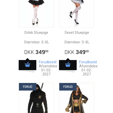
Drilsk Stuepige
Sexet Stuepige
Størrelser: S-XL
Størrelser: S-XL
DKK
349
DKK
349
00
00
Forudbestil
Forudbestil
Afsendelse:
Afsendelse:
01-02-
01-02-
2027
2027
FORUD
FORUD