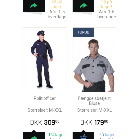
Få på
Få på
lager!
lager!
Afs.:1-5
Afs.:1-5
hverdage
hverdage
FORUD
Politiofficer
Fængselsbetjent
Bluse
Størrelser: M-XXL
Størrelser: M-XXL
DKK
309
DKK
179
00
00
På lager
På lager