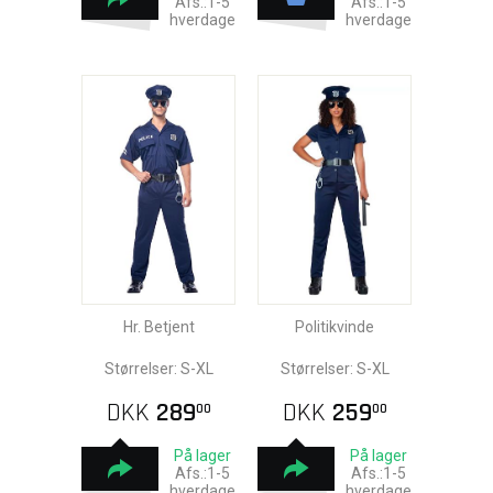
Afs.:1-5
Afs.:1-5
hverdage
hverdage
Hr. Betjent
Politikvinde
Størrelser: S-XL
Størrelser: S-XL
DKK
289
DKK
259
00
00
På lager
På lager
Afs.:1-5
Afs.:1-5
hverdage
hverdage