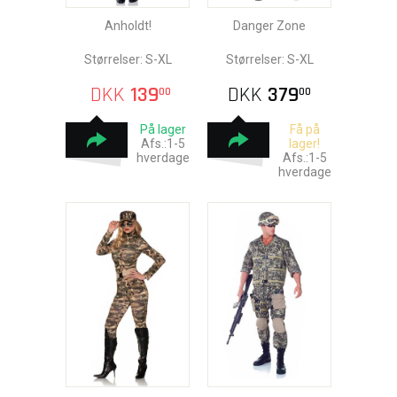
Anholdt!
Danger Zone
Størrelser: S-XL
Størrelser: S-XL
DKK
139
DKK
379
00
00
På lager
Få på
Afs.:1-5
lager!
hverdage
Afs.:1-5
hverdage