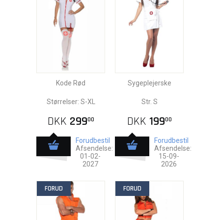
Kode Rød
Sygeplejerske
Størrelser: S-XL
Str. S
DKK
299
DKK
199
00
00
Forudbestil
Forudbestil
Afsendelse:
Afsendelse:
01-02-
15-09-
2027
2026
FORUD
FORUD