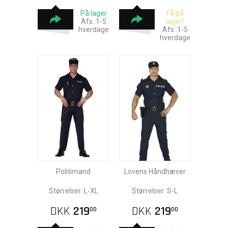
På lager
Få på
Afs.:1-5
lager!
hverdage
Afs.:1-5
hverdage
Politimand
Lovens Håndhæver
Størrelser: L-XL
Størrelser: S-L
DKK
219
DKK
219
00
00