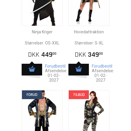
Ninja Kriger
Hovedattraktion
Størrelser: OS-XXL
Størrelser: S-XL
DKK
449
DKK
349
00
00
Forudbestil
Forudbestil
Afsendelse:
Afsendelse:
01-02-
01-02-
2027
2027
FORUD
TILBUD