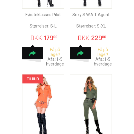
Førsteklasses Pilot
Sexy S.W.A.T Agent
Størrelser: S-L
Størrelser: S-XL
DKK
179
DKK
229
00
00
Få på
Få på
lager!
lager!
Afs.:1-5
Afs.:1-5
hverdage
hverdage
TILBUD