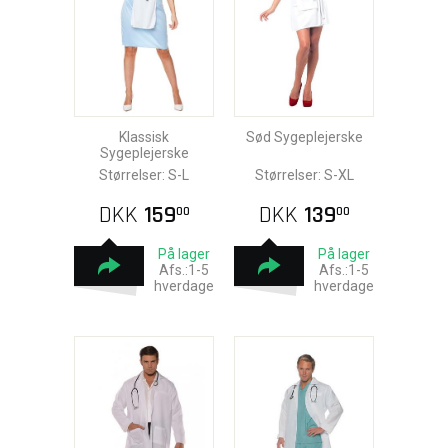
Klassisk
Sød Sygeplejerske
Sygeplejerske
Størrelser: S-L
Størrelser: S-XL
DKK
159
DKK
139
00
00
På lager
På lager
Afs.:1-5
Afs.:1-5
hverdage
hverdage