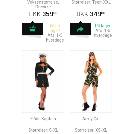
Voksenstørrelse,
Størrelser: Teen-XXL
Onesize
DKK
359
DKK
349
00
00
Få på
På lager
lager!
Afs.:1-5
Afs.:1-5
hverdage
hverdage
Flåde Kaptajn
Army Girl
Størrelser: S-XL
Størrelser: XS-XL