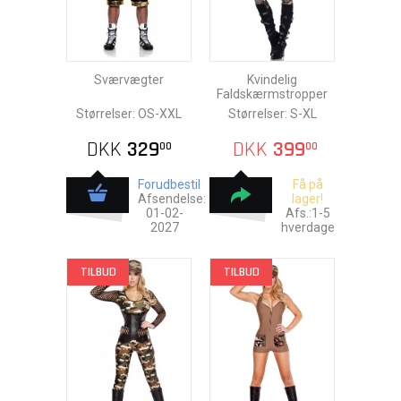
Sværvægter
Kvindelig
Faldskærmstropper
Størrelser: OS-XXL
Størrelser: S-XL
DKK
329
DKK
399
00
00
Forudbestil
Få på
Afsendelse:
lager!
01-02-
Afs.:1-5
2027
hverdage
TILBUD
TILBUD