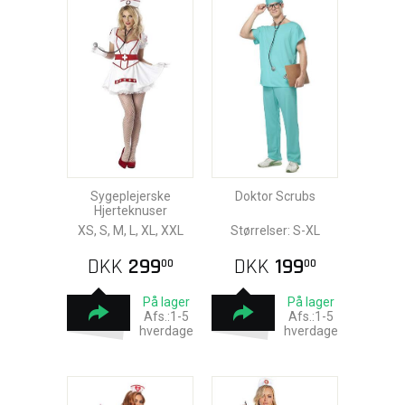
Sygeplejerske
Doktor Scrubs
Hjerteknuser
XS, S, M, L, XL, XXL
Størrelser: S-XL
DKK
299
DKK
199
00
00
På lager
På lager
Afs.:1-5
Afs.:1-5
hverdage
hverdage