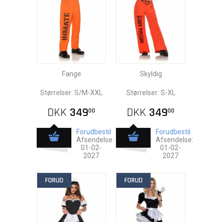
Fange
Skyldig
Størrelser: S/M-XXL
Størrelser: S-XL
DKK
349
DKK
349
00
00
Forudbestil
Forudbestil
Afsendelse:
Afsendelse:
01-02-
01-02-
2027
2027
FORUD
FORUD