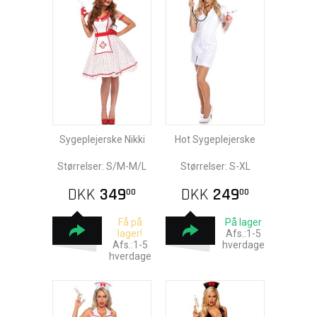
Sygeplejerske Nikki
Hot Sygeplejerske
Størrelser: S/M-M/L
Størrelser: S-XL
DKK
349
DKK
249
00
00
Få på
På lager
lager!
Afs.:1-5
Afs.:1-5
hverdage
hverdage