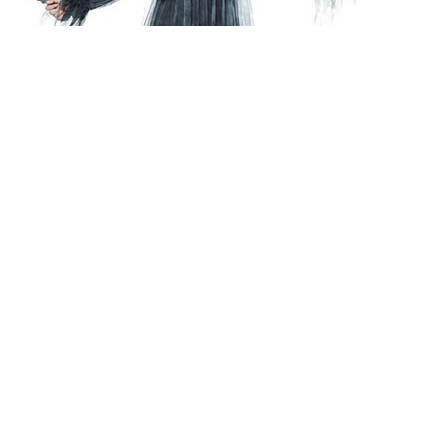
I Faraos Cigarers afdeling for udklædning og kostumer finder du
alt, hvad der er sælsomt og sært. Vi har særligt mange kostumer
og masker, der har horror, fantasy og science fiction som
omdrejningspunkt.
Udover vores store udvalg af skræmmende kostumer, har vi også
kostumer, der er skøre, søde og sexede på vores hylder.