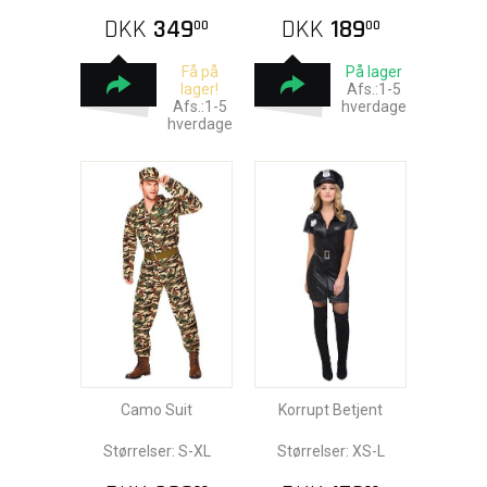
DKK
349
DKK
189
00
00
Få på
På lager
lager!
Afs.:1-5
Afs.:1-5
hverdage
hverdage
Camo Suit
Korrupt Betjent
Størrelser: S-XL
Størrelser: XS-L