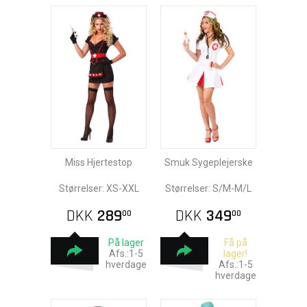
Miss Hjertestop
Smuk Sygeplejerske
Størrelser: XS-XXL
Størrelser: S/M-M/L
DKK
289
DKK
349
00
00
På lager
Få på
Afs.:1-5
lager!
hverdage
Afs.:1-5
hverdage