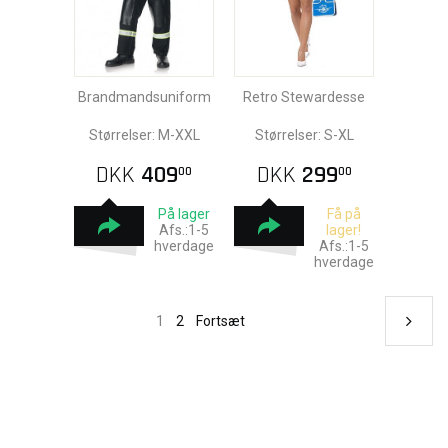
Brandmandsuniform
Retro Stewardesse
Størrelser: M-XXL
Størrelser: S-XL
DKK
409
DKK
299
00
00
På lager
Få på
Afs.:1-5
lager!
hverdage
Afs.:1-5
hverdage
1
2
Fortsæt