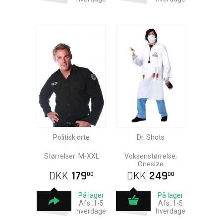
Politiskjorte
Dr. Shots
Størrelser: M-XXL
Voksenstørrelse,
Onesize
DKK
179
DKK
249
00
00
På lager
På lager
Afs.:1-5
Afs.:1-5
hverdage
hverdage