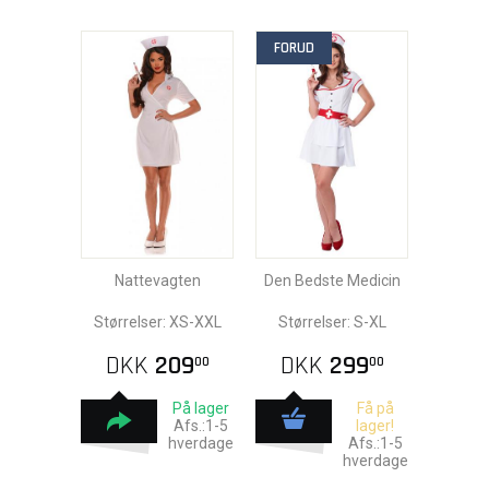
FORUD
Nattevagten
Den Bedste Medicin
Størrelser: XS-XXL
Størrelser: S-XL
DKK
209
DKK
299
00
00
På lager
Få på
Afs.:1-5
lager!
hverdage
Afs.:1-5
hverdage