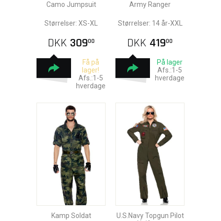
Camo Jumpsuit
Army Ranger
Størrelser: XS-XL
Størrelser: 14 år-XXL
DKK
309
DKK
419
00
00
Få på
På lager
lager!
Afs.:1-5
Afs.:1-5
hverdage
hverdage
Kamp Soldat
U.S.Navy Topgun Pilot