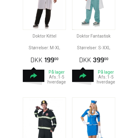
Doktor Kittel
Doktor Fantastisk
Størrelser: M-XL
Størrelser: S-XXL
DKK
199
DKK
399
00
00
På lager
På lager
Afs.:1-5
Afs.:1-5
hverdage
hverdage