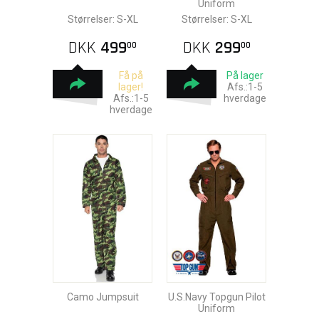
Uniform
Størrelser: S-XL
Størrelser: S-XL
DKK
499
DKK
299
00
00
Få på
På lager
lager!
Afs.:1-5
Afs.:1-5
hverdage
hverdage
Camo Jumpsuit
U.S.Navy Topgun Pilot
Uniform