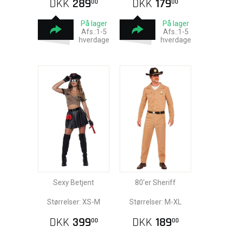
DKK
289
DKK
179
00
00
På lager
På lager
Afs.:1-5
Afs.:1-5
hverdage
hverdage
Sexy Betjent
80'er Sheriff
Størrelser: XS-M
Størrelser: M-XL
DKK
399
DKK
189
00
00