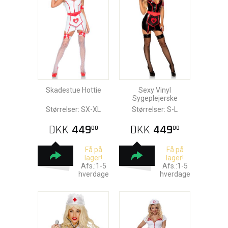
Skadestue Hottie
Sexy Vinyl
Sygeplejerske
Størrelser: SX-XL
Størrelser: S-L
DKK
449
DKK
449
00
00
Få på
Få på
lager!
lager!
Afs.:1-5
Afs.:1-5
hverdage
hverdage