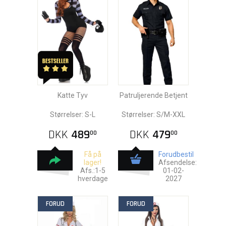
Katte Tyv
Patruljerende Betjent
Størrelser: S-L
Størrelser: S/M-XXL
DKK
489
DKK
479
00
00
Få på
Forudbestil
lager!
Afsendelse:
Afs.:1-5
01-02-
hverdage
2027
FORUD
FORUD