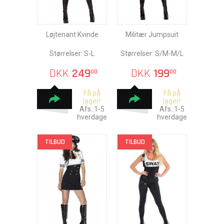
Løjtenant Kvinde
Militær Jumpsuit
Størrelser: S-L
Størrelser: S/M-M/L
DKK
249
DKK
199
00
00
Få på
Få på
lager!
lager!
Afs.:1-5
Afs.:1-5
hverdage
hverdage
TILBUD
TILBUD