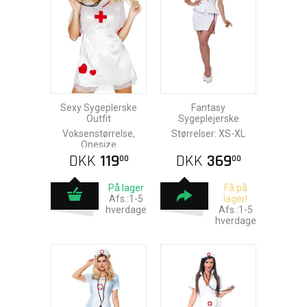
Sexy Sygeplerske
Fantasy
Outfit
Sygeplejerske
Voksenstørrelse,
Størrelser: XS-XL
Onesize
DKK
119
DKK
369
00
00
På lager
Få på
Afs.:1-5
lager!
hverdage
Afs.:1-5
hverdage