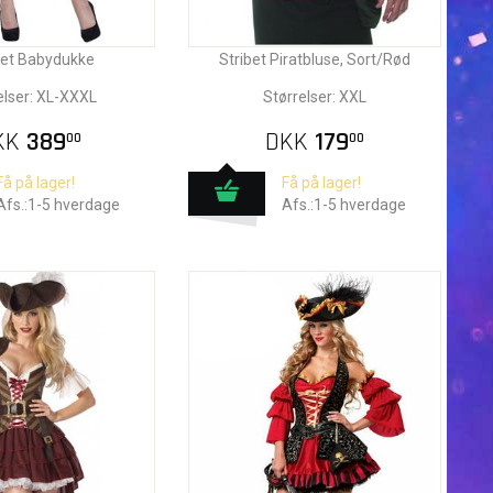
ået Babydukke
Stribet Piratbluse, Sort/Rød
elser: XL-XXXL
Størrelser: XXL
KK
389
DKK
179
00
00
Få på lager!
Få på lager!
Afs.:1-5 hverdage
Afs.:1-5 hverdage