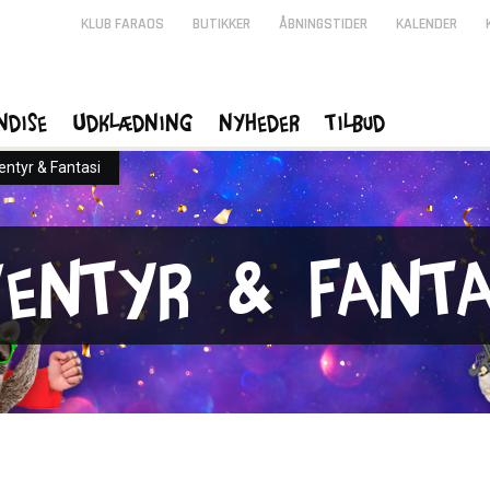
KLUB FARAOS
BUTIKKER
ÅBNINGSTIDER
KALENDER
ndise
Udklædning
Nyheder
Tilbud
entyr & Fantasi
entyr & Fanta