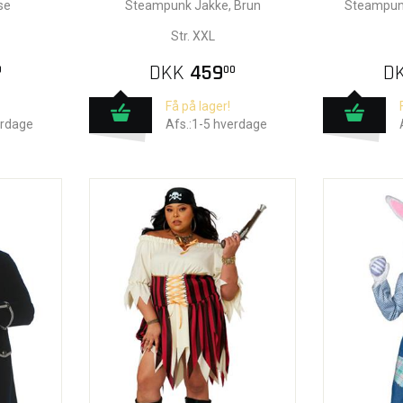
se
Steampunk Jakke, Brun
Steampun
Str. XXL
DKK
459
D
0
00
Få på lager!
erdage
Afs.:1-5 hverdage