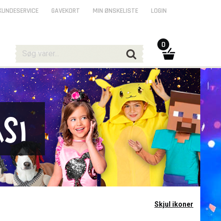
KUNDESERVICE
GAVEKORT
MIN ØNSKELISTE
LOGIN
0
si
Skjul ikoner