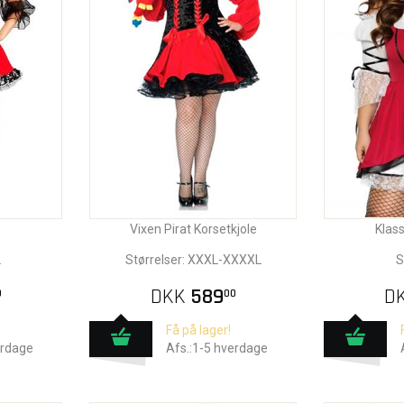
Vixen Pirat Korsetkjole
Klas
L
Størrelser: XXXL-XXXXL
S
DKK
589
D
0
00
Få på lager!
erdage
Afs.:1-5 hverdage