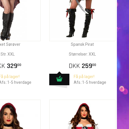
xet Sørøver
Spansk Pirat
Str. XXL
Størrelser: XXL
KK
329
DKK
259
00
00
Få på lager!
Få på lager!
Afs.:1-5 hverdage
Afs.:1-5 hverdage