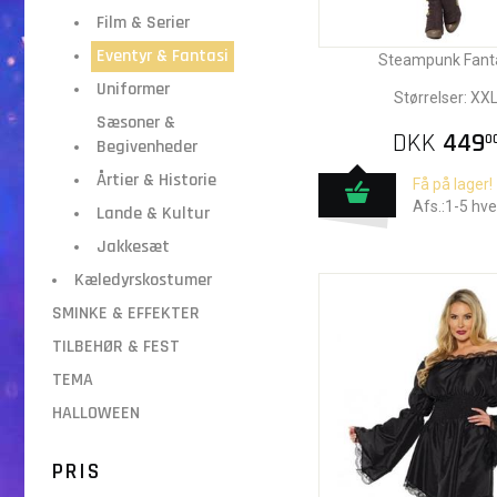
Film & Serier
Eventyr & Fantasi
Steampunk Fant
Uniformer
Størrelser: XX
Sæsoner &
DKK
449
0
Begivenheder
Årtier & Historie
Få på lager!
Afs.:1-5 hv
Lande & Kultur
Jakkesæt
Kæledyrskostumer
SMINKE & EFFEKTER
TILBEHØR & FEST
TEMA
HALLOWEEN
PRIS