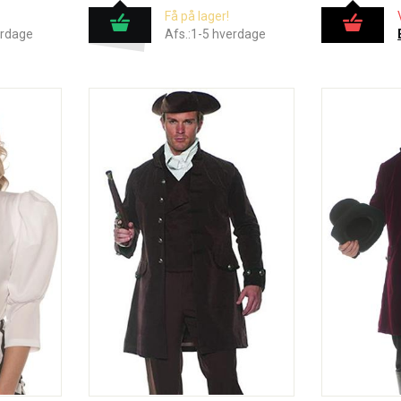
Få på lager!
erdage
Afs.:1-5 hverdage