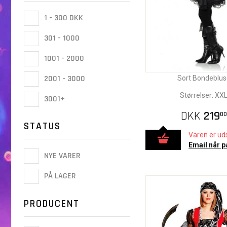
1 - 300 DKK
301 - 1000
1001 - 2000
2001 - 3000
Sort Bondeblus
Størrelser: XX
3001+
DKK
219
00
STATUS
Varen er uds
Email når p
NYE VARER
PÅ LAGER
PRODUCENT