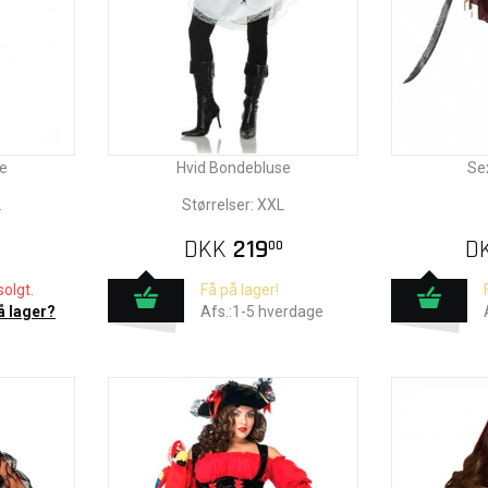
e
Hvid Bondebluse
Se
L
Størrelser: XXL
DKK
219
D
00
olgt.
Få på lager!
å lager?
Afs.:1-5 hverdage