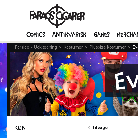
Comics
Antikvarisk
Games
Mercha
Forside
>
Udklædning
>
Kostumer
>
Plussize Kostumer
>
Ev
Ev
KØN
Tilbage