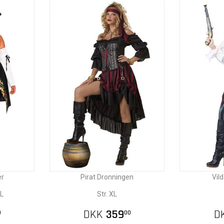
er
Pirat Dronningen
Vild
L
Str. XL
DKK
359
D
0
00