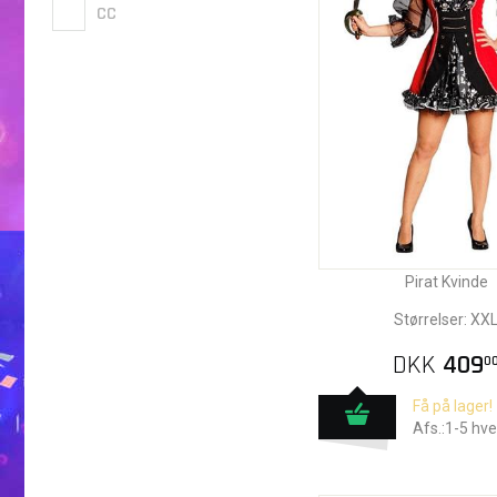
CC
Pirat Kvinde
Størrelser: XX
DKK
409
0
Få på lager!
Afs.:1-5 hv