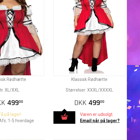
sisk Rødhætte
Klassisk Rødhætte
tr. XL/XXL
Størrelser: XXXL/XXXXL
KK
499
DKK
499
00
00
Få på lager!
Varen er udsolgt.
Afs.:1-5 hverdage
Email når på lager?