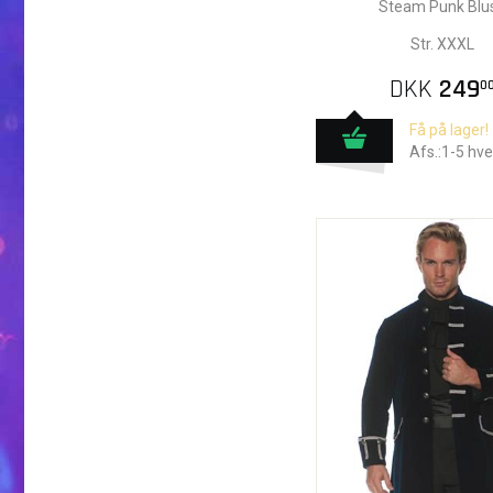
Steam Punk Blu
Str. XXXL
DKK
249
0
Få på lager!
Afs.:1-5 hv