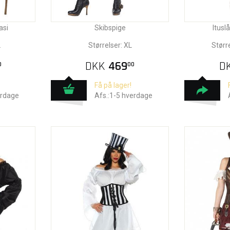
asi
Skibspige
Itusl
L
Størrelser: XL
Størr
DKK
469
D
0
00
Få på lager!
erdage
Afs.:1-5 hverdage