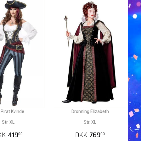
 Pirat Kvinde
Dronning Elizabeth
Str. XL
Str. XL
KK
419
DKK
769
00
00