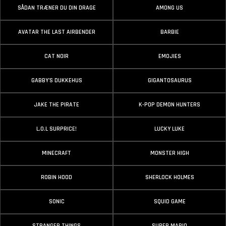
SÅDAN TRÆNER DU DIN DRAGE
AMONG US
AVATAR THE LAST AIRBENDER
BARBIE
CAT NOIR
EMOJIES
GABBY'S DUKKEHUS
GIGANTOSAURUS
JAKE THE PIRATE
K-POP DEMON HUNTERS
L.O.L SURPRICE!
LUCKY LUKE
MINECRAFT
MONSTER HIGH
ROBIN HOOD
SHERLOCK HOLMES
SONIC
SQUID GAME
STRANGER THINGS
SUPER MARIO