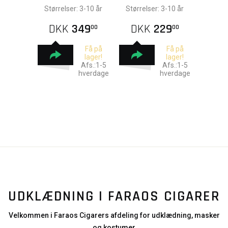
Størrelser: 3-10 år
Størrelser: 3-10 år
DKK
349
DKK
229
00
00
Få på
Få på
lager!
lager!
Afs.:1-5
Afs.:1-5
hverdage
hverdage
UDKLÆDNING I FARAOS CIGARER
Velkommen i Faraos Cigarers afdeling for udklædning, masker
og kostumer