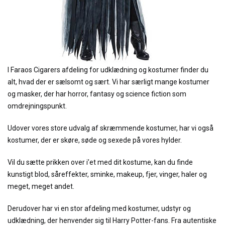
I Faraos Cigarers afdeling for udklædning og kostumer finder du
alt, hvad der er sælsomt og sært. Vi har særligt mange kostumer
og masker, der har horror, fantasy og science fiction som
omdrejningspunkt.
Udover vores store udvalg af skræmmende kostumer, har vi også
kostumer, der er skøre, søde og sexede på vores hylder.
Vil du sætte prikken over i’et med dit kostume, kan du finde
kunstigt blod, såreffekter, sminke, makeup, fjer, vinger, haler og
meget, meget andet.
Derudover har vi en stor afdeling med kostumer, udstyr og
udklædning, der henvender sig til Harry Potter-fans. Fra autentiske