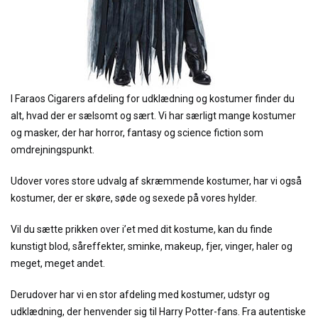
I Faraos Cigarers afdeling for udklædning og kostumer finder du
alt, hvad der er sælsomt og sært. Vi har særligt mange kostumer
og masker, der har horror, fantasy og science fiction som
omdrejningspunkt.
Udover vores store udvalg af skræmmende kostumer, har vi også
kostumer, der er skøre, søde og sexede på vores hylder.
Vil du sætte prikken over i’et med dit kostume, kan du finde
kunstigt blod, såreffekter, sminke, makeup, fjer, vinger, haler og
meget, meget andet.
Derudover har vi en stor afdeling med kostumer, udstyr og
udklædning, der henvender sig til Harry Potter-fans. Fra autentiske