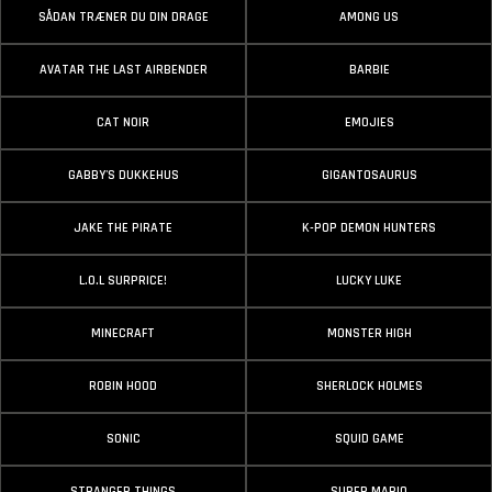
SÅDAN TRÆNER DU DIN DRAGE
AMONG US
AVATAR THE LAST AIRBENDER
BARBIE
CAT NOIR
EMOJIES
GABBY'S DUKKEHUS
GIGANTOSAURUS
JAKE THE PIRATE
K-POP DEMON HUNTERS
L.O.L SURPRICE!
LUCKY LUKE
MINECRAFT
MONSTER HIGH
ROBIN HOOD
SHERLOCK HOLMES
SONIC
SQUID GAME
STRANGER THINGS
SUPER MARIO