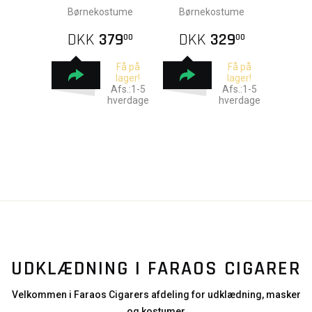
Børnekostume
Børnekostume
DKK
379
DKK
329
00
00
Få på
Få på
lager!
lager!
Afs.:1-5
Afs.:1-5
hverdage
hverdage
UDKLÆDNING I FARAOS CIGARER
Velkommen i Faraos Cigarers afdeling for udklædning, masker
og kostumer