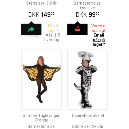
Størrelser: 3-9 år
Børnestørrelse,
Onesize
DKK
149
DKK
99
00
00
Få på
Varen er
lager!
udsolgt.
Afs.:1-5
Email
hverdage
når på
lager?
Sommerfuglevinger,
Triceratops Skelet
Orange
Børnestørrelse,
Størrelser: ½-6 år