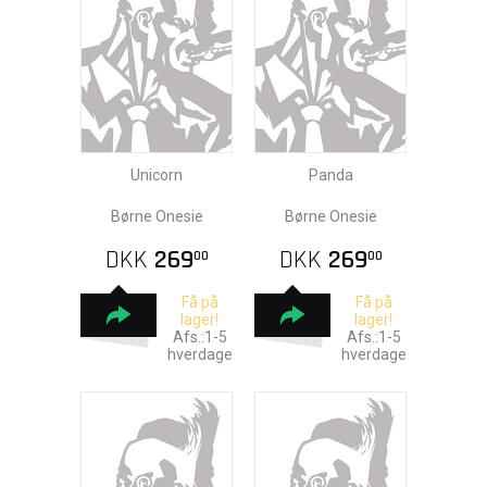
Unicorn
Panda
Børne Onesie
Børne Onesie
DKK
269
DKK
269
00
00
Få på
Få på
lager!
lager!
Afs.:1-5
Afs.:1-5
hverdage
hverdage