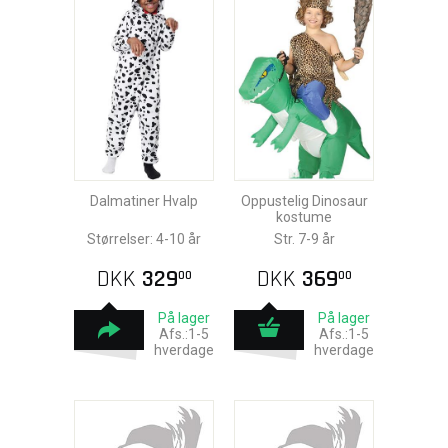
Dalmatiner Hvalp
Oppustelig Dinosaur
kostume
Størrelser: 4-10 år
Str. 7-9 år
DKK
329
DKK
369
00
00
På lager
På lager
Afs.:1-5
Afs.:1-5
hverdage
hverdage