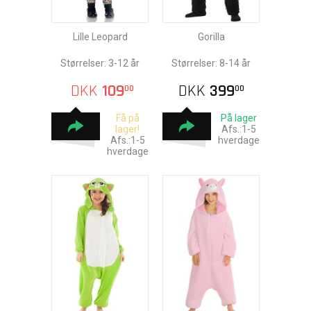
Lille Leopard
Gorilla
Størrelser: 3-12 år
Størrelser: 8-14 år
DKK
109
DKK
399
00
00
Få på
På lager
lager!
Afs.:1-5
Afs.:1-5
hverdage
hverdage