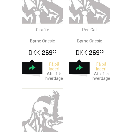
Giraffe
Red Cat
Børne Onesie
Børne Onesie
DKK
269
DKK
269
00
00
Få på
Få på
lager!
lager!
Afs.:1-5
Afs.:1-5
hverdage
hverdage