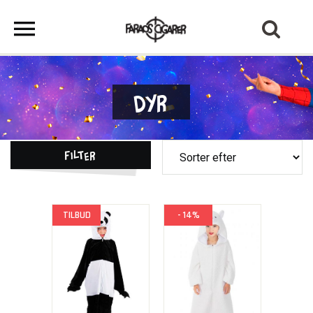
Dyr
Filter
TILBUD
- 14%