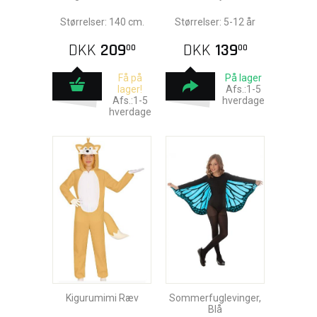
Størrelser: 140 cm.
Størrelser: 5-12 år
DKK
209
DKK
139
00
00
Få på
På lager
lager!
Afs.:1-5
Afs.:1-5
hverdage
hverdage
Kigurumimi Ræv
Sommerfuglevinger,
Blå