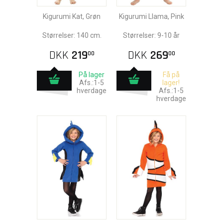
Kigurumi Kat, Grøn
Kigurumi Llama, Pink
Størrelser: 140 cm.
Størrelser: 9-10 år
DKK
219
DKK
269
00
00
På lager
Få på
Afs.:1-5
lager!
hverdage
Afs.:1-5
hverdage