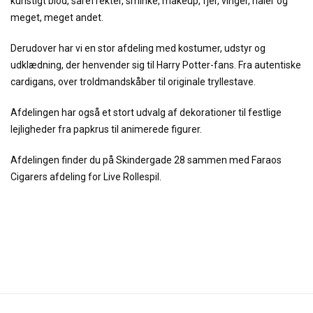
kunstigt blod, såreffekter, sminke, makeup, fjer, vinger, haler og
meget, meget andet.
Derudover har vi en stor afdeling med kostumer, udstyr og
udklædning, der henvender sig til Harry Potter-fans. Fra autentiske
cardigans, over troldmandskåber til originale tryllestave.
Afdelingen har også et stort udvalg af dekorationer til festlige
lejligheder fra papkrus til animerede figurer.
Afdelingen finder du på Skindergade 28 sammen med Faraos
Cigarers afdeling for Live Rollespil.