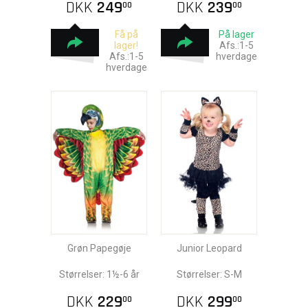
DKK
249
DKK
239
00
00
Få på
På lager
lager!
Afs.:1-5
Afs.:1-5
hverdage
hverdage
Grøn Papegøje
Junior Leopard
Størrelser: 1½-6 år
Størrelser: S-M
DKK
229
DKK
299
00
00