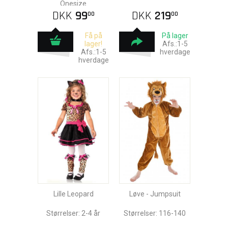
Onesize
DKK
99
DKK
219
00
00
Få på
På lager
lager!
Afs.:1-5
Afs.:1-5
hverdage
hverdage
Lille Leopard
Løve - Jumpsuit
Størrelser: 2-4 år
Størrelser: 116-140