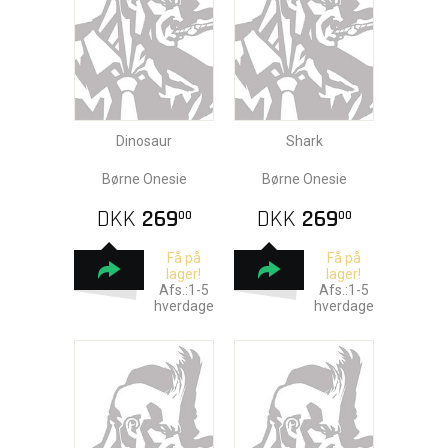
Dinosaur
Shark
Børne Onesie
Børne Onesie
DKK
269
DKK
269
00
00
Få på
Få på
lager!
lager!
Afs.:1-5
Afs.:1-5
hverdage
hverdage