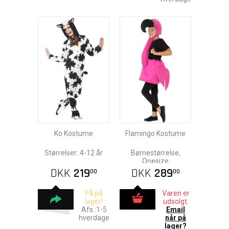
Ko Kostume
Flamingo Kostume
Størrelser: 4-12 år
Børnestørrelse,
Onesize
DKK
219
DKK
289
00
00
Få på
Varen er
lager!
udsolgt.
Afs.:1-5
Email
hverdage
når på
lager?