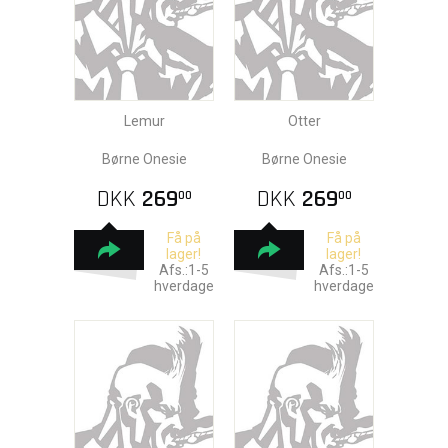
Lemur
Otter
Børne Onesie
Børne Onesie
DKK
269
DKK
269
00
00
Få på
Få på
lager!
lager!
Afs.:1-5
Afs.:1-5
hverdage
hverdage