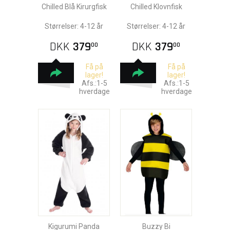
Chilled Blå Kirurgfisk
Chilled Klovnfisk
Størrelser: 4-12 år
Størrelser: 4-12 år
DKK
379
DKK
379
00
00
Få på
Få på
lager!
lager!
Afs.:1-5
Afs.:1-5
hverdage
hverdage
Kigurumi Panda
Buzzy Bi