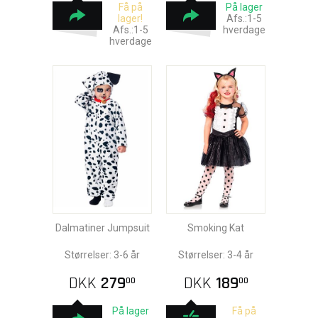
Få på
På lager
lager!
Afs.:1-5
Afs.:1-5
hverdage
hverdage
Dalmatiner Jumpsuit
Smoking Kat
Størrelser: 3-6 år
Størrelser: 3-4 år
DKK
279
DKK
189
00
00
På lager
Få på