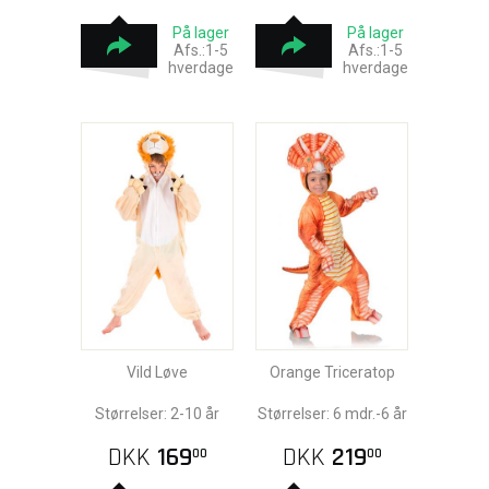
På lager
På lager
Afs.:1-5
Afs.:1-5
hverdage
hverdage
Vild Løve
Orange Triceratop
Størrelser: 2-10 år
Størrelser: 6 mdr.-6 år
DKK
169
DKK
219
00
00