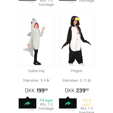
Afs.:1-5
hverdage
hverdage
Sulten Haj
Pingvin
Størrelser: 3-9 år
Størrelser: 5-12 år
DKK
199
DKK
239
00
00
På lager
Få på
Afs.:1-5
lager!
hverdage
Afs.:1-5
hverdage