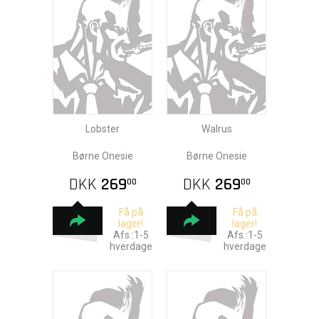
Lobster
Walrus
Børne Onesie
Børne Onesie
DKK
269
DKK
269
00
00
Få på
Få på
lager!
lager!
Afs.:1-5
Afs.:1-5
hverdage
hverdage