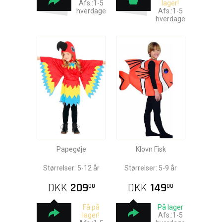
Afs.:1-5
lager!
hverdage
Afs.:1-5
hverdage
Papegøje
Klovn Fisk
Størrelser: 5-12 år
Størrelser: 5-9 år
DKK
209
DKK
149
00
00
Få på
På lager
lager!
Afs.:1-5