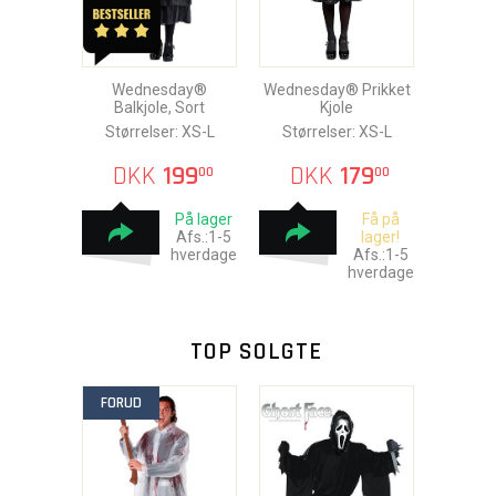
Wednesday®
Wednesday® Prikket
Balkjole, Sort
Kjole
Størrelser: XS-L
Størrelser: XS-L
DKK
199
DKK
179
00
00
På lager
Få på
Afs.:1-5
lager!
hverdage
Afs.:1-5
hverdage
TOP SOLGTE
FORUD