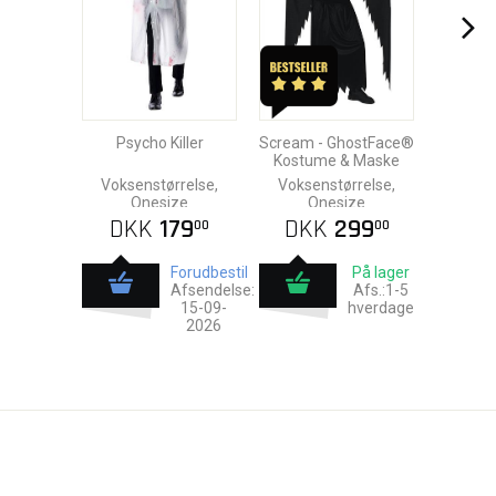
Psycho Killer
Scream - GhostFace®
Kostume & Maske
Voksenstørrelse,
Voksenstørrelse,
Onesize
Onesize
DKK
179
DKK
299
00
00
Forudbestil
På lager
Afsendelse:
Afs.:1-5
15-09-
hverdage
2026