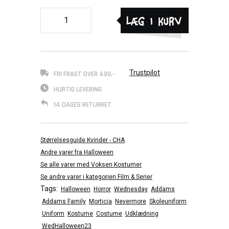
Læg i kurv
Trustpilot
FRI FRAGT OVER 499,-
HURTIG LEVERING
14 DAGES RETURRET
Størrelsesguide Kvinder - CHA
Andre varer fra Halloween
Se alle varer med Voksen Kostumer
Se andre varer i kategorien Film & Serier
Tags:
Halloween
Horror
Wednesday
Addams
Addams Family
Morticia
Nevermore
Skoleuniform
Uniform
Kostume
Costume
Udklædning
WedHalloween23