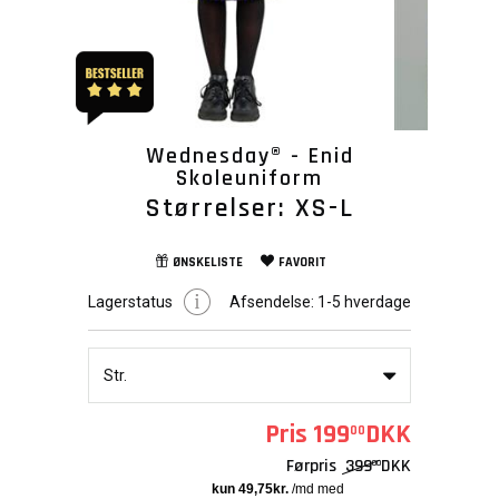
Wednesday® - Enid
Skoleuniform
Størrelser: XS-L
ØNSKELISTE
FAVORIT
Lagerstatus
Afsendelse:
1-5 hverdage
Str.
Pris
199
DKK
00
Førpris
399
DKK
00