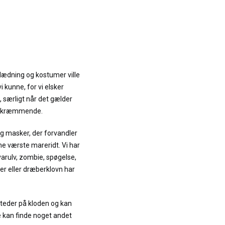
klædning og kostumer ville
i kunne, for vi elsker
 særligt når det gælder
g skræmmende.
g masker, der forvandler
ine værste mareridt. Vi har
arulv, zombie, spøgelse,
r eller dræberklovn har
steder på kloden og kan
e kan finde noget andet