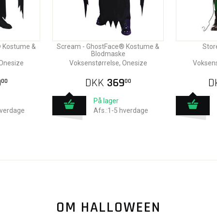
® Kostume &
Scream - GhostFace® Kostume &
Stor
Blodmaske
 Onesize
Voksenstørrelse, Onesize
Voksens
9
DKK
369
D
00
00
På lager
hverdage
Afs.:1-5 hverdage
OM HALLOWEEN