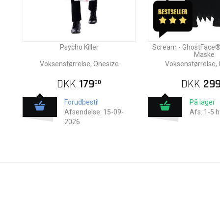
Psycho Killer
Scream - GhostFace
Maske
Voksenstørrelse, Onesize
Voksenstørrelse,
DKK
179
DKK
29
00
Forudbestil
På lager
Afsendelse: 15-09-
Afs.:1-5 
2026