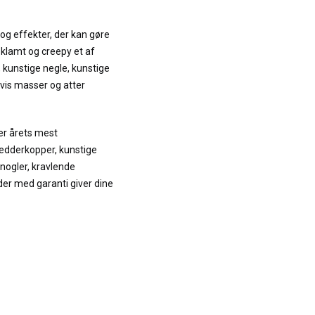
 og effekter, der kan gøre
 klamt og creepy et af
, kunstige negle, kunstige
gvis masser og atter
ver årets mest
edderkopper, kunstige
nogler, kravlende
r med garanti giver dine