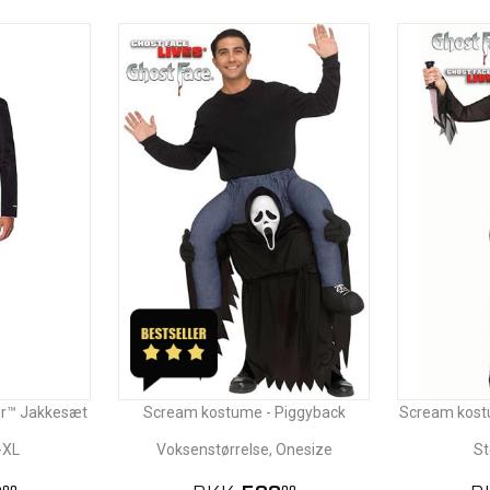
dor™ Jakkesæt
Scream kostume - Piggyback
Scream kost
-XL
Voksenstørrelse, Onesize
St