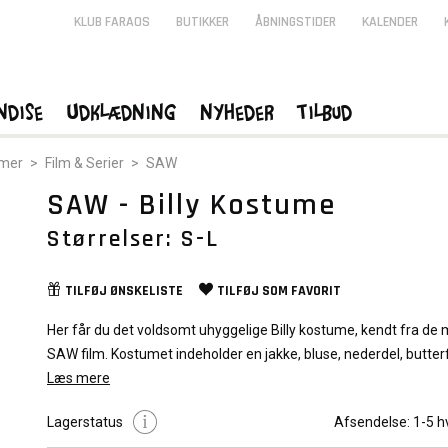
KLUB FARAOS
BUTIKKER
ÅBNINGSTIDER
KALENDER
ndise
Udklædning
Nyheder
Tilbud
umer
>
Film & Serier
>
SAW
SAW - Billy Kostume
TILBUD
TILBUD
Størrelser: S-L
TILFØJ
ØNSKELISTE
TILFØJ SOM
FAVORIT
Her får du det voldsomt uhyggelige Billy kostume, kendt fra de
SAW film. Kostumet indeholder en jakke, bluse, nederdel, butterf
handsker og makeup.
Læs mere
Indeholder:
Lagerstatus
Afsendelse:
1-5 h
Jakke