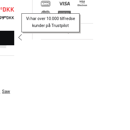
DKK
00
79
DKK
00
Vi har over 10.000 tilfredse
kunder på Trustpilot
Trustpilot
w
Saw