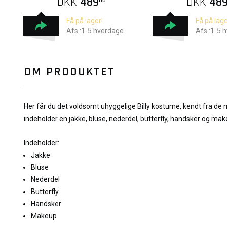
DKK
489
DKK
48
00
Få på lager!
Få på lage
Afs.:1-5 hverdage
Afs.:1-5 
OM PRODUKTET
Her får du det voldsomt uhyggelige Billy kostume, kendt fra d
indeholder en jakke, bluse, nederdel, butterfly, handsker og mak
Indeholder:
Jakke
Bluse
Nederdel
Butterfly
Handsker
Makeup