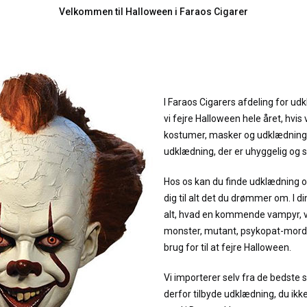
Velkommen til Halloween i Faraos Cigarer
I Faraos Cigarers afdeling for ud
vi fejre Halloween hele året, hvis v
kostumer, masker og udklædning,
udklædning, der er uhyggelig o
Hos os kan du finde udklædning o
dig til alt det du drømmer om. I d
alt, hvad en kommende vampyr, v
monster, mutant, psykopat-morde
brug for til at fejre Halloween.
Vi importerer selv fra de bedste 
derfor tilbyde udklædning, du ikk