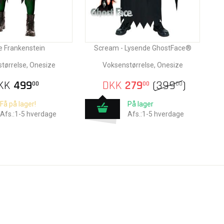
e Frankenstein
Scream - Lysende GhostFace®
tørrelse, Onesize
Voksenstørrelse, Onesize
KK
499
DKK
279
(
399
)
00
00
00
Få på lager!
På lager
Afs.:1-5 hverdage
Afs.:1-5 hverdage