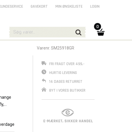
KUNDESERVICE
GAVEKORT
MIN ØNSKELISTE
LOGIN
0
Varenr. SM25918GR
TILBUD
FRI FRAGT OVER 499,-
HURTIG LEVERING
14 DAGES RETURRET
BYT I VORES BUTIKKER
 mange
ly,
verdage