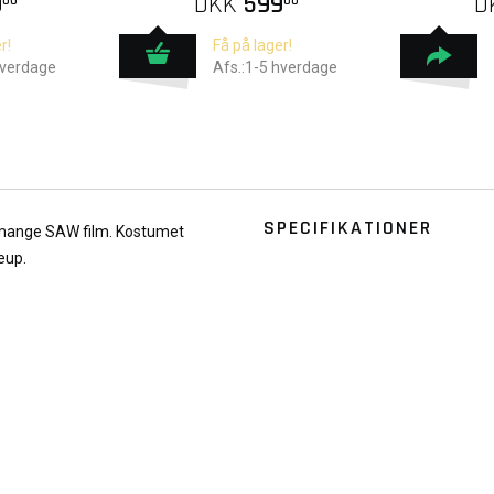
9
DKK
599
D
00
00
r!
Få på lager!
hverdage
Afs.:1-5 hverdage
SPECIFIKATIONER
e mange SAW film. Kostumet
eup.