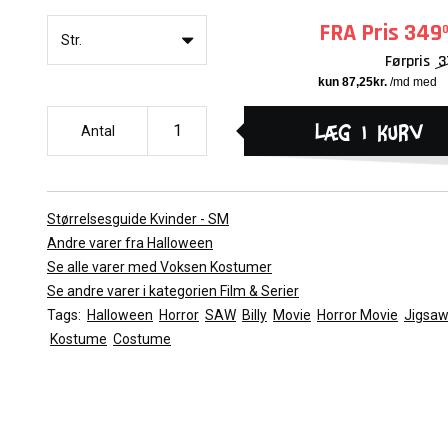
Bluse
Nederdel
Strømpebukser
FRA
Pris
349
Str.
Butterfly
Sko
Førpris
3
Handsker
Paryk
Makeup
Læg i kurv
Antal
Indeholder ikke:
Størrelsesguide Kvinder - SM
Andre varer fra Halloween
Se alle varer med Voksen Kostumer
Se andre varer i kategorien Film & Serier
Tags:
Halloween
Horror
SAW
Billy
Movie
Horror Movie
Jigsa
Kostume
Costume