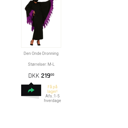
Den Onde Dronning
Størrelser: M-L
DKK
219
00
Få på
lager!
Afs.:1-5
hverdage