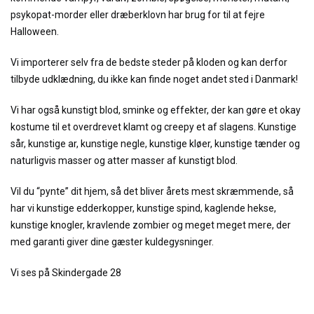
psykopat-morder eller dræberklovn har brug for til at fejre
Halloween.
Vi importerer selv fra de bedste steder på kloden og kan derfor
tilbyde udklædning, du ikke kan finde noget andet sted i Danmark!
Vi har også kunstigt blod, sminke og effekter, der kan gøre et okay
kostume til et overdrevet klamt og creepy et af slagens. Kunstige
sår, kunstige ar, kunstige negle, kunstige kløer, kunstige tænder og
naturligvis masser og atter masser af kunstigt blod.
Vil du “pynte” dit hjem, så det bliver årets mest skræmmende, så
har vi kunstige edderkopper, kunstige spind, kaglende hekse,
kunstige knogler, kravlende zombier og meget meget mere, der
med garanti giver dine gæster kuldegysninger.
Vi ses på Skindergade 28