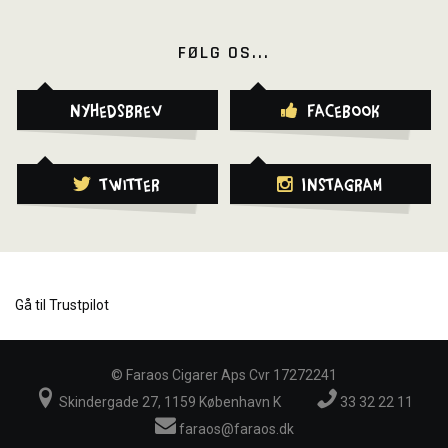
FØLG OS...
Nyhedsbrev
Facebook
Twitter
Instagram
Gå til Trustpilot
©
Faraos Cigarer Aps Cvr 17272241
Skindergade 27, 1159 København K
33 32 22 11
faraos@faraos.dk