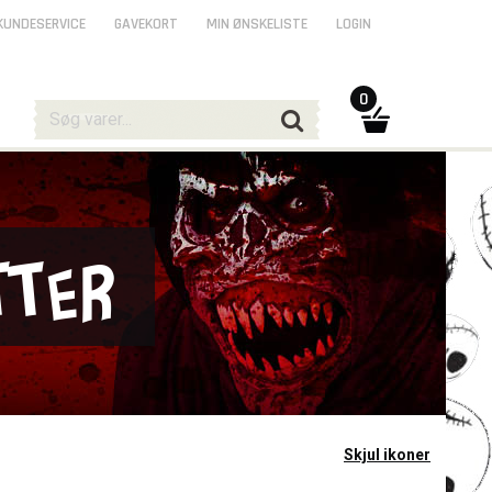
KUNDESERVICE
GAVEKORT
MIN ØNSKELISTE
LOGIN
0
tter
Skjul ikoner