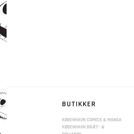
BUTIKKER
KØBENHAVN COMICS & MANGA
KØBENHAVN BRÆT- &