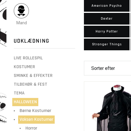
American Psycho
Dexter
Mand
Harry Potter
UDKLÆDNING
Stranger Things
LIVE ROLLESPIL
KOSTUMER
SMINKE & EFFEKTER
TILBEHØR & FEST
TEMA
HALLOWEEN
Børne Kostumer
Voksen Kostumer
Horror