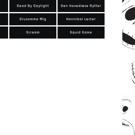
Dead By Daylight
Den Hovedløse Rytter
Grusomme Mig
Hannibal Lecter
Scream
Squid Game