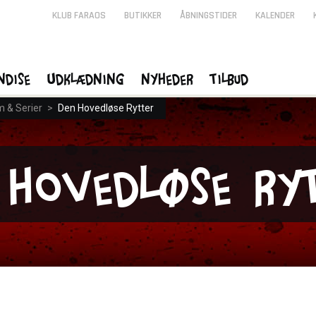
KLUB FARAOS
BUTIKKER
ÅBNINGSTIDER
KALENDER
ndise
Udklædning
Nyheder
Tilbud
m & Serier
>
Den Hovedløse Rytter
 Hovedløse Ry