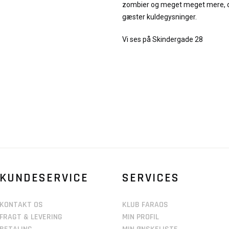
zombier og meget meget mere, de
gæster kuldegysninger.
Vi ses på Skindergade 28
KUNDESERVICE
SERVICES
KONTAKT OS
KLUB FARAOS
FRAGT & LEVERING
MIN PROFIL