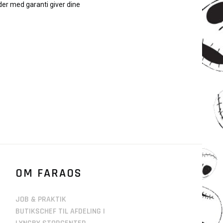
r med garanti giver dine
OM FARAOS
JOB & PRAKTIK
BUTIKSCHEF TIL AFDELING I