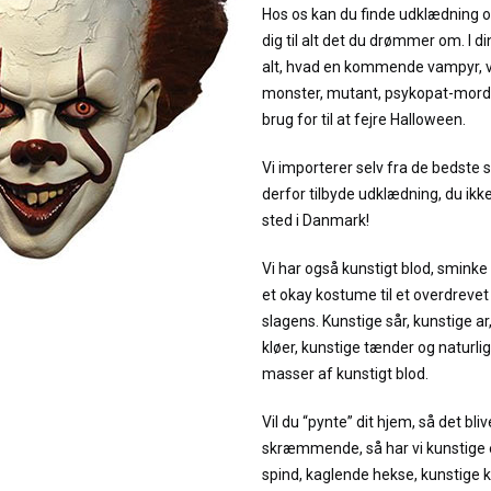
Hos os kan du finde udklædning o
dig til alt det du drømmer om. I d
alt, hvad en kommende vampyr, v
monster, mutant, psykopat-morde
brug for til at fejre Halloween.
Vi importerer selv fra de bedste 
derfor tilbyde udklædning, du ikk
sted i Danmark!
Vi har også kunstigt blod, sminke
et okay kostume til et overdrevet
slagens. Kunstige sår, kunstige ar
kløer, kunstige tænder og naturli
masser af kunstigt blod.
Vil du “pynte” dit hjem, så det bli
skræmmende, så har vi kunstige 
spind, kaglende hekse, kunstige k