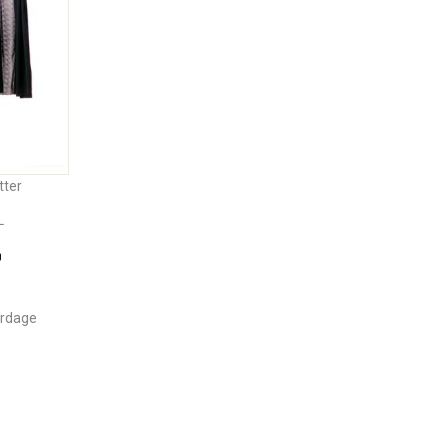
tter
L
0
erdage