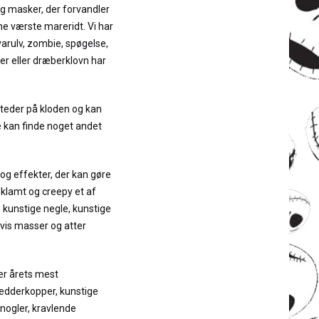
g masker, der forvandler
ine værste mareridt. Vi har
arulv, zombie, spøgelse,
r eller dræberklovn har
steder på kloden og kan
e kan finde noget andet
 og effekter, der kan gøre
 klamt og creepy et af
, kunstige negle, kunstige
gvis masser og atter
ver årets mest
edderkopper, kunstige
nogler, kravlende