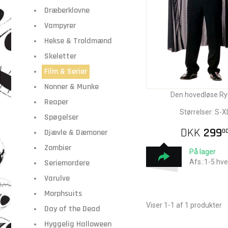
Dræberklovne
Vampyrer
Hekse & Troldmænd
Skeletter
Film & Serier
Nonner & Munke
Den hovedløse Ry
Reaper
Størrelser: S-X
Spøgelser
DKK
299
Djævle & Dæmoner
0
Zombier
På lager
Seriemordere
Afs.:1-5 hv
Varulve
Morphsuits
Viser 1-1 af 1 produkter
Day of the Dead
Hyggelig Halloween