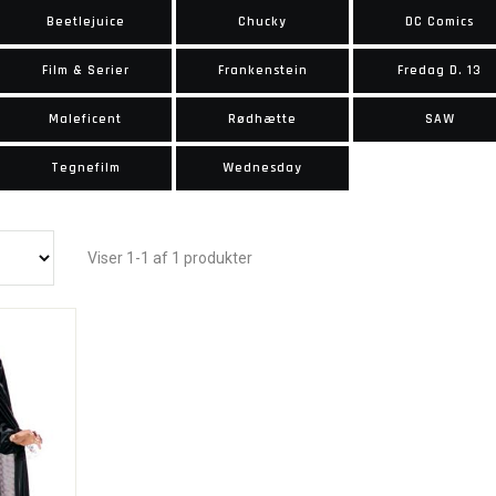
Beetlejuice
Chucky
DC Comics
Film & Serier
Frankenstein
Fredag D. 13
Maleficent
Rødhætte
SAW
Tegnefilm
Wednesday
Viser 1-1 af 1 produkter