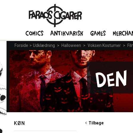
Comics
Antikvarisk
Games
Mercha
Forside
>
Udklædning
>
Halloween
>
Voksen Kostumer
>
Fil
Den
KØN
Tilbage