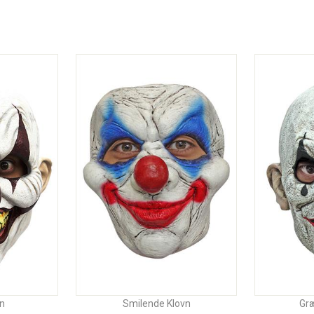
vn
Smilende Klovn
Gr