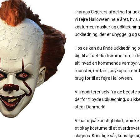
I Faraos Cigarers afdeling for ud
vi fejre Halloween hele året, hvis v
kostumer, masker og udklædning,
udklædning, der er uhyggelig o
Hos os kan du finde udklædning o
dig til alt det du drømmer om. I d
alt, hvad en kommende vampyr, v
monster, mutant, psykopat-morde
brug for til at fejre Halloween.
Vi importerer selv fra de bedste 
derfor tilbyde udklædning, du ikk
sted i Danmark!
Vi har også kunstigt blod, sminke
et okay kostume til et overdrevet
slagens. Kunstige sår, kunstige ar