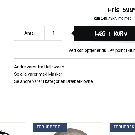
Bemærk:
Pris
599
Fremstillet af latex
Helmaske
Håndmalet
Læg i kurv
Antal
LED effeckt
Onesize, passer de fleste voksne og teens
Ved køb optjener du
59
point i
Klu
90
Andre varer fra Halloween
Se alle varer med Masker
Se andre varer i kategorien Dræberklovne
FORUDBESTIL
FORUDBES