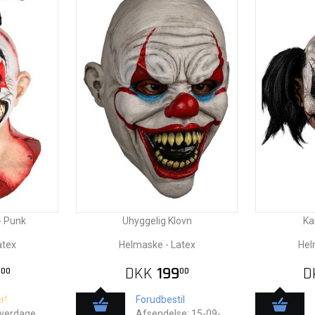
- Punk
Uhyggelig Klovn
Ka
atex
Helmaske - Latex
Hel
9
DKK
199
D
00
00
r!
Forudbestil
hverdage
Afsendelse: 15-09-