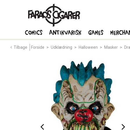
Comics
Antikvarisk
Games
Mercha
Tilbage
Forside
>
Udklædning
>
Halloween
>
Masker
>
Dr