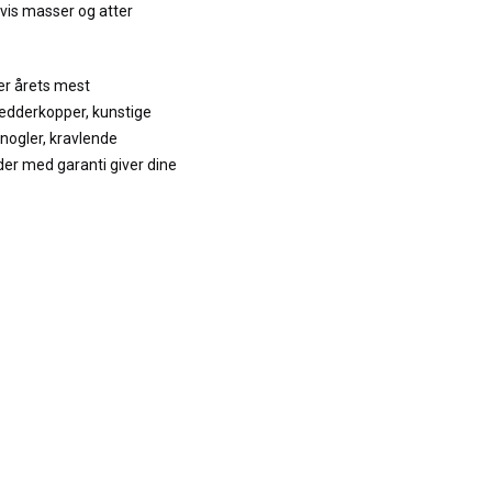
gvis masser og atter
ver årets mest
edderkopper, kunstige
nogler, kravlende
r med garanti giver dine