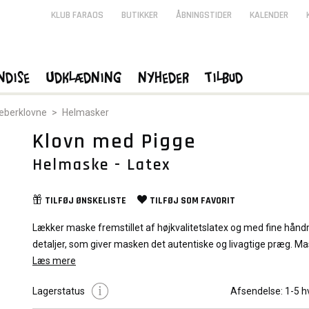
KLUB FARAOS
BUTIKKER
ÅBNINGSTIDER
KALENDER
ndise
Udklædning
Nyheder
Tilbud
æberklovne
>
Helmasker
Klovn med Pigge
Helmaske - Latex
TILFØJ
ØNSKELISTE
TILFØJ SOM
FAVORIT
Lækker maske fremstillet af højkvalitetslatex og med fine hån
detaljer, som giver masken det autentiske og livagtige præg. M
en helmaske og dækker derfor både ansigt og baghoved.
Læs mere
Indeholder:
Lagerstatus
Afsendelse:
1-5 h
Maske med LED effekt