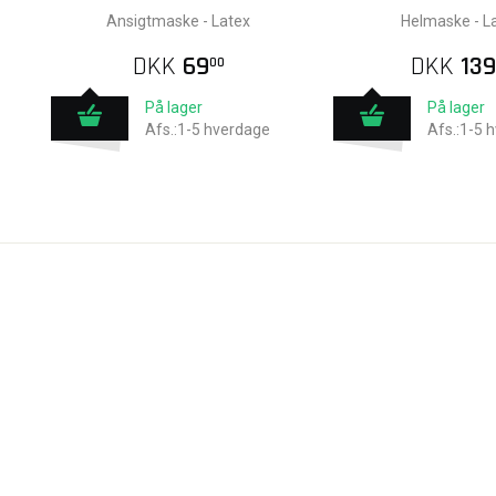
Ansigtmaske - Latex
Helmaske - L
DKK
69
DKK
139
00
På lager
På lager
Afs.:1-5 hverdage
Afs.:1-5 