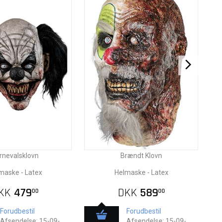
rnevalsklovn
Brændt Klovn
maske - Latex
Helmaske - Latex
KK
479
DKK
589
00
00
Forudbestil
Forudbestil
Afsendelse: 15-09-
Afsendelse: 15-09-