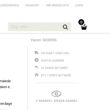
KUNDESERVICE
GAVEKORT
MIN ØNSKELISTE
LOGIN
0
Varenr. GH30056
FRI FRAGT OVER 499,-
HURTIG LEVERING
14 DAGES RETURRET
BYT I VORES BUTIKKER
dmalede
asken er
verdage