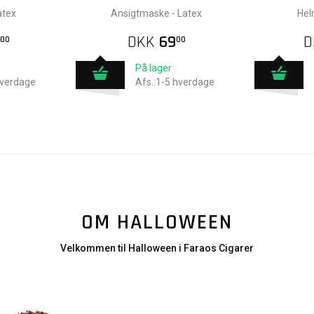
atex
Ansigtmaske - Latex
Hel
DKK
69
D
00
00
På lager
hverdage
Afs.:1-5 hverdage
OM HALLOWEEN
Velkommen til Halloween i Faraos Cigarer