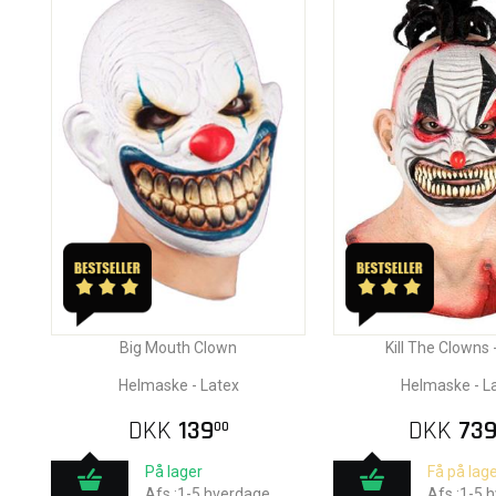
Big Mouth Clown
Kill The Clowns 
Helmaske - Latex
Helmaske - L
DKK
139
DKK
73
00
På lager
Få på lage
Afs.:1-5 hverdage
Afs.:1-5 