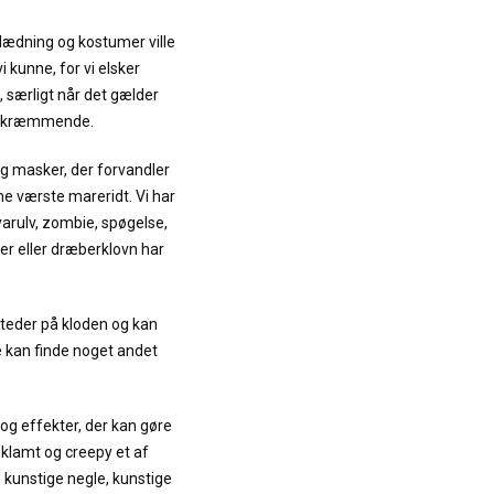
klædning og kostumer ville
i kunne, for vi elsker
 særligt når det gælder
g skræmmende.
g masker, der forvandler
ine værste mareridt. Vi har
arulv, zombie, spøgelse,
r eller dræberklovn har
steder på kloden og kan
e kan finde noget andet
 og effekter, der kan gøre
 klamt og creepy et af
, kunstige negle, kunstige