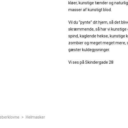
kløer, kunstige tænder og naturli
masser af kunstigt blod.
Vil du “pynte” dit hjem, så det bli
skræmmende, så har vi kunstige 
spind, kaglende hekse, kunstige k
zombier og meget meget mere, de
gæster kuldegysninger.
Vi ses på Skindergade 28
æberklovne
>
Helmasker