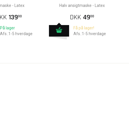
maske - Latex
Halv ansigtmaske - Latex
KK
139
DKK
49
00
00
På lager
Få på lager!
Afs.:1-5 hverdage
Afs.:1-5 hverdage