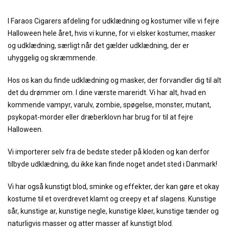
I Faraos Cigarers afdeling for udklædning og kostumer ville vi fejre
Halloween hele året, hvis vi kunne, for vi elsker kostumer, masker
og udklædning, særligt når det gælder udklædning, der er
uhyggelig og skræmmende.
Hos os kan du finde udklædning og masker, der forvandler dig til alt
det du drømmer om. I dine værste mareridt. Vi har alt, hvad en
kommende vampyr, varulv, zombie, spøgelse, monster, mutant,
psykopat-morder eller dræberklovn har brug for til at fejre
Halloween.
Vi importerer selv fra de bedste steder på kloden og kan derfor
tilbyde udklædning, du ikke kan finde noget andet sted i Danmark!
Vi har også kunstigt blod, sminke og effekter, der kan gøre et okay
kostume til et overdrevet klamt og creepy et af slagens. Kunstige
sår, kunstige ar, kunstige negle, kunstige kløer, kunstige tænder og
naturligvis masser og atter masser af kunstigt blod.