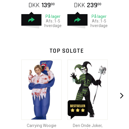
DKK
139
DKK
239
00
00
På lager
På lager
Afs.:1-5
Afs.:1-5
hverdage
hverdage
TOP SOLGTE
Carrying Woogie
Den Onde Joker,