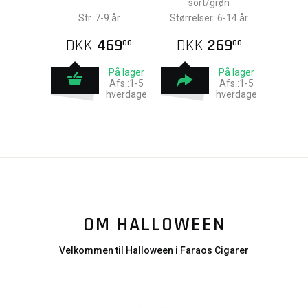
sort/grøn
Str. 7-9 år
Størrelser: 6-14 år
DKK
469
DKK
269
00
00
På lager
På lager
Afs.:1-5
Afs.:1-5
hverdage
hverdage
OM HALLOWEEN
Velkommen til Halloween i Faraos Cigarer