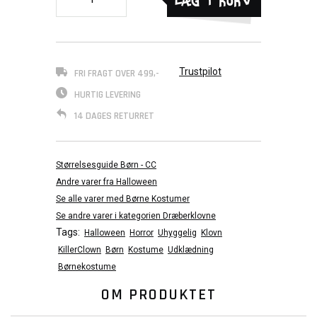
Trustpilot
FRI FRAGT OVER 499,-
HURTIG LEVERING
14 DAGES RETURRET
Størrelsesguide Børn - CC
Andre varer fra Halloween
Se alle varer med Børne Kostumer
Se andre varer i kategorien Dræberklovne
Tags:
Halloween
Horror
Uhyggelig
Klovn
KillerClown
Børn
Kostume
Udklædning
Børnekostume
OM PRODUKTET