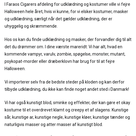
I Faraos Cigarers afdeling for udklædning og kostumer ville vi fejre
Halloween hele året, hvis vi kunne, for vi elsker kostumer, masker
og udklædning, særligt når det gælder udklædning, der er
uhyggelig og skræmmende.
Hos os kan du finde udklædning og masker, der forvandler dig til alt
det du drømmer om. I dine værste mareridt. Vi har alt, hvad en
kommende vampyr, varulv, zombie, spøgelse, monster, mutant,
psykopat-morder eller dræberklovn har brug for til at fejre
Halloween.
Vi importerer selv fra de bedste steder på kloden og kan derfor
tilbyde udklædning, du ikke kan finde noget andet sted i Danmark!
Vi har også kunstigt blod, sminke og effekter, der kan gøre et okay
kostume til et overdrevet klamt og creepy et af slagens. Kunstige
sår, kunstige ar, kunstige negle, kunstige kløer, kunstige tænder og
naturligvis masser og atter masser af kunstigt blod.