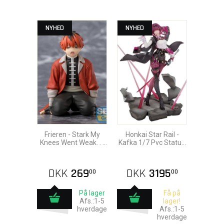
NYHED
NYHED
Frieren - Stark My
Honkai Star Rail -
Knees Went Weak. . .
Kafka 1/7 Pvc Statue
Pvc Statue 8cm
27cm
DKK
269
DKK
3195
00
00
På lager
Få på
Afs.:1-5
lager!
hverdage
Afs.:1-5
hverdage