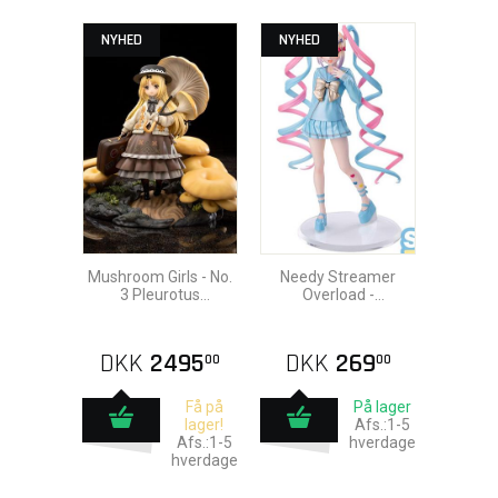
NYHED
NYHED
Mushroom Girls - No.
Needy Streamer
3 Pleurotus
Overload -
Citrinopileatus Pvc
OMGkawaiiAngel Pvc
Statue 24cm
Statue 18cm
DKK
2495
DKK
269
00
00
Få på
På lager
lager!
Afs.:1-5
Afs.:1-5
hverdage
hverdage