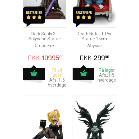
Dark Souls 3 -
Death Note - L Pvc
Sulyvahn Statue
Statue 15cm
66cm
Grupo Erik
Abysse
DKK
10995
DKK
299
00
00
Få på
På lager
lager!
Afs.:1-5
Afs.:1-5
hverdage
hverdage