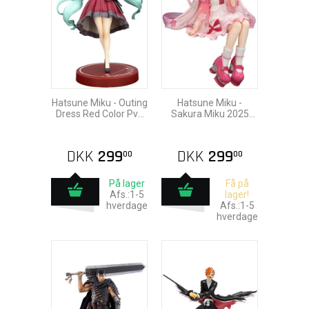
Hatsune Miku - Outing
Hatsune Miku -
Dress Red Color Pvc
Sakura Miku 2025
Statue 19cm
Wink Pvc Statue
14cm
DKK
299
DKK
299
00
00
På lager
Få på
Afs.:1-5
lager!
hverdage
Afs.:1-5
hverdage