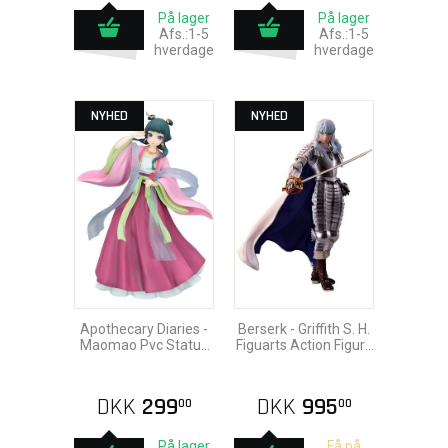
På lager
På lager
Afs.:1-5
Afs.:1-5
hverdage
hverdage
NYHED
NYHED
Apothecary Diaries -
Berserk - Griffith S. H.
Maomao Pvc Statue
Figuarts Action Figure
16cm
16cm
DKK
299
DKK
995
00
00
På lager
Få på