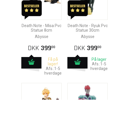
Death Note - Misa Pvc
Death Note - Ryuk Pvc
Statue 8cm
Statue 30cm
Abysse
Abysse
DKK
399
DKK
399
00
00
Få på
På lager
lager!
Afs.:1-5
Afs.:1-5
hverdage
hverdage