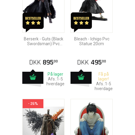
Berserk - Guts (Black
Bleach - Ichigo Pvc
Swordsman) Pvc
Statue 20cm
Statue 22cm
DKK
895
DKK
495
00
00
På lager
Få på
Afs.:1-5
lager!
hverdage
Afs.:1-5
hverdage
- 26%