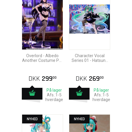
Overlord - Albedo
Character Vocal
Another Costume Pvc
Series 01 - Hatsune
Statue 30cm
Miku Punk! Pvc Statue
23cm
DKK
299
DKK
269
00
00
På lager
På lager
Afs.:1-5
Afs.:1-5
hverdage
hverdage
NYHED
NYHED