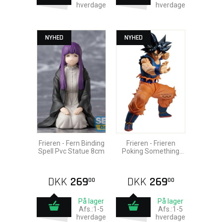
hverdage
hverdage
NYHED
NYHED
Frieren - Fern Binding
Frieren - Frieren
Spell Pvc Statue 8cm
Poking Something
Pvc Statue 10cm
DKK
269
DKK
269
00
00
På lager
På lager
Afs.:1-5
Afs.:1-5
hverdage
hverdage