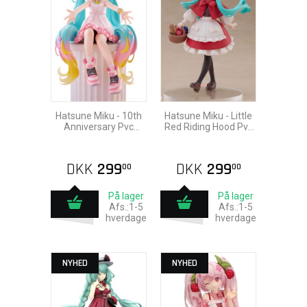
Hatsune Miku - 10th
Hatsune Miku - Little
Anniversary Pvc
Red Riding Hood Pvc
Statue 14cm
Statue 16cm
DKK
299
DKK
299
00
00
På lager
På lager
Afs.:1-5
Afs.:1-5
hverdage
hverdage
NYHED
NYHED