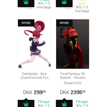
Afs.:1-5
lager!
hverdage
Afs.:1-5
hverdage
NYHED
NYHED
Dandadan - Aira
Final Fantasy VII
(transformed) Pvc
Rebirth - Vincent
Statue 19cm
Valentine Action
Square Enix
Figure 28cm
DKK
299
DKK
2395
00
00
På lager
På lager
Afs.:1-5
Afs.:1-5