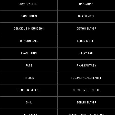
COWBOY BEBOP
DANDADAN
DARK SOULS
DEATH NOTE
DELICIOUS IN DUNGEON
DEMON SLAYER
DRAGON BALL
ELDER SISTER
EVANGELION
FAIRY TAIL
FATE
FINAL FANTASY
FRIEREN
FULLMETAL ALCHEMIST
GENSHIN IMPACT
GHOST IN THE SHELL
G - L
GOBLIN SLAYER
HELLO KITTY
JOJO'S BIZARRE ADVENTURE