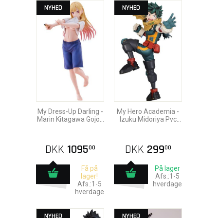
NYHED
NYHED
My Dress-Up Darling -
My Hero Academia -
Marin Kitagawa Gojo's
Izuku Midoriya Pvc
Gym Uniform Pvc
Statue 21cm
Statue 30cm
DKK
1095
DKK
299
00
00
Få på
På lager
lager!
Afs.:1-5
Afs.:1-5
hverdage
hverdage
NYHED
NYHED