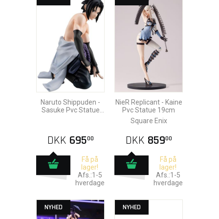
Naruto Shippuden -
NieR Replicant - Kaine
Sasuke Pvc Statue
Pvc Statue 19cm
12cm
Square Enix
DKK
695
DKK
859
00
00
Få på
Få på
lager!
lager!
Afs.:1-5
Afs.:1-5
hverdage
hverdage
NYHED
NYHED