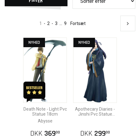
1
-
2
-
3
...
9
Fortsæt
NYHED
NYHED
Death Note - Light Pvc
Apothecary Diaries -
Statue 18cm
Jinshi Pvc Statue
19cm
Abysse
DKK
369
DKK
299
00
00