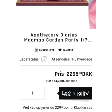
Apothecary Diaries -
Maomao Garden Party 1/7
Pvc Statue 20cm
ØNSKELISTE
FAVORIT
Lagerstatus
Afsendelse:
1-5 hverdage
Pris
2295
DKK
00
Læg i kurv
Ved køb optjener du
229
point i
Klub Faraos
50