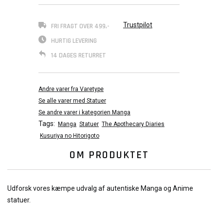
Trustpilot
FRI FRAGT OVER 499,-
HURTIG LEVERING
14 DAGES RETURRET
Andre varer fra Varetype
Se alle varer med Statuer
Se andre varer i kategorien Manga
Tags:
Manga
Statuer
The Apothecary Diaries
Kusuriya no Hitorigoto
OM PRODUKTET
Udforsk vores kæmpe udvalg af autentiske Manga og Anime
statuer.