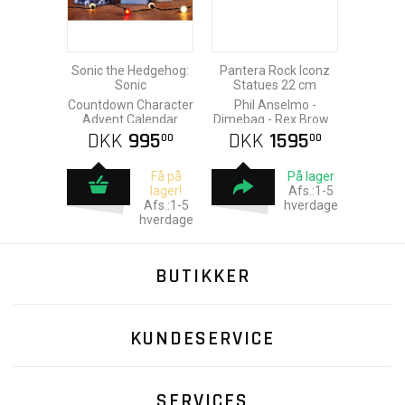
Sonic the Hedgehog:
Pantera Rock Iconz
Sonic
Statues 22 cm
Countdown Character
Phil Anselmo -
Advent Calendar
Dimebag - Rex Brown
- Vinnie Paul
DKK
995
DKK
1595
00
00
Få på
På lager
lager!
Afs.:1-5
Afs.:1-5
hverdage
hverdage
BUTIKKER
KUNDESERVICE
SERVICES