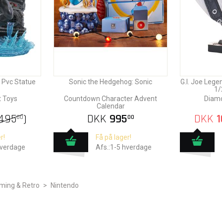
o Pvc Statue
Sonic the Hedgehog: Sonic
G.I. Joe Leg
1/
 Toys
Countdown Character Advent
Diamo
Calendar
495
)
DKK
995
DKK
1
00
00
r!
Få på lager!
hverdage
Afs.:1-5 hverdage
ming & Retro
>
Nintendo