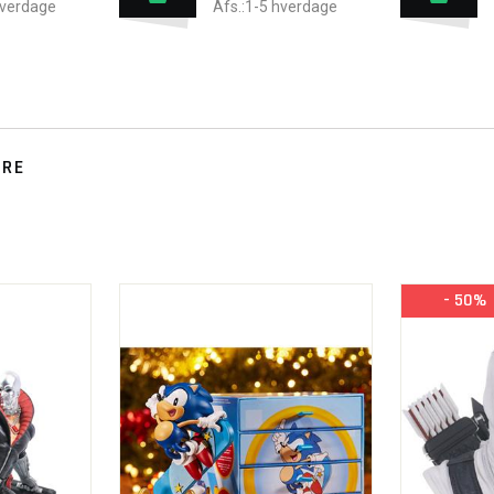
hverdage
Afs.:1-5 hverdage
TRE
- 50%