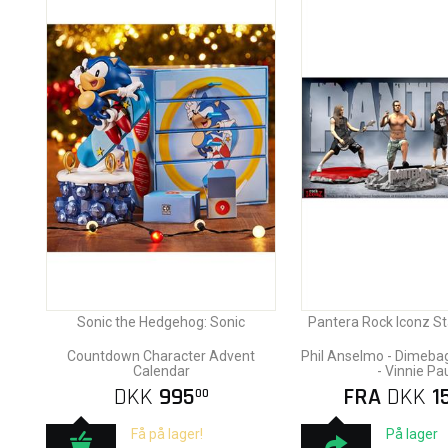
Sonic the Hedgehog: Sonic
Pantera Rock Iconz S
Countdown Character Advent
Phil Anselmo - Dimeba
Calendar
- Vinnie Pa
DKK
995
FRA
DKK
1
00
Få på lager!
På lager