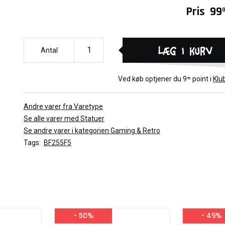
Pris
99
Læg i kurv
Antal
Ved køb optjener du
9
point i
Klu
90
Andre varer fra Varetype
Se alle varer med Statuer
Se andre varer i kategorien Gaming & Retro
Tags:
BF255F5
- 50%
- 49%