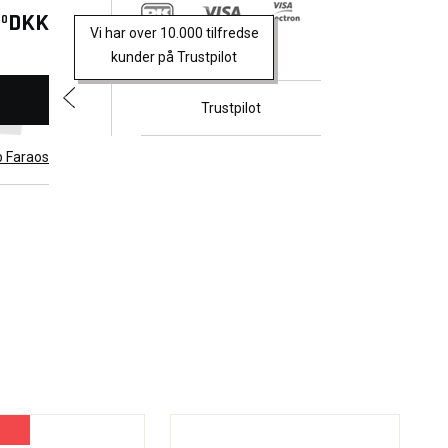
DKK
00
Vi har over 10.000 tilfredse
kunder på Trustpilot
Trustpilot
b Faraos