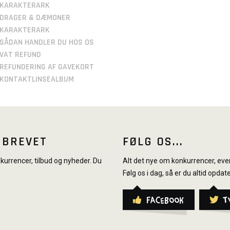
KARAKTERARK
DRAGER & DÆMONER
KARAKTERARK
SÅDAN HANDLER DU HOS OS
VAT REFUND
REFUNDERING AF GAVEKORT
KONTAKTLINSEALBUM
SBREVET
FØLG OS...
urrencer, tilbud og nyheder. Du
Alt det nye om konkurrencer, even
Følg os i dag, så er du altid opdate
Facebook
T