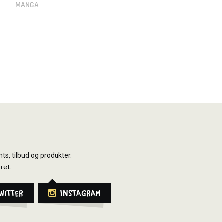
MANGA
ts, tilbud og produkter.
ret.
witter
Instagram