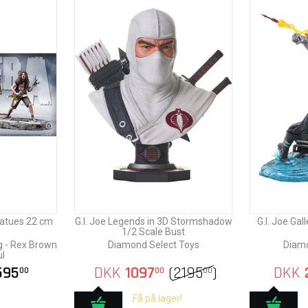
tatues 22 cm
G.I. Joe Legends in 3D Stormshadow
G.I. Joe Gal
1/2 Scale Bust
g - Rex Brown
Diamond Select Toys
Diamo
ul
595
DKK
1097
(
2195
)
DKK
00
00
00
Få på lager!