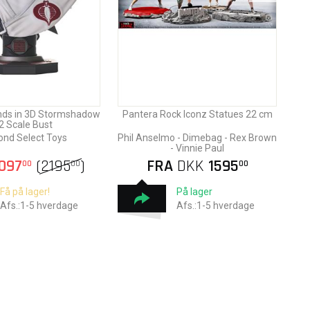
ends in 3D Stormshadow
Pantera Rock Iconz Statues 22 cm
2 Scale Bust
nd Select Toys
Phil Anselmo - Dimebag - Rex Brown
- Vinnie Paul
097
(
2195
)
FRA
DKK
1595
00
00
00
Få på lager!
På lager
Afs.:1-5 hverdage
Afs.:1-5 hverdage