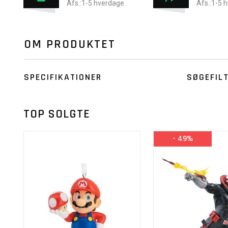
Afs.:1-5 hverdage
Afs.:1-5 
OM PRODUKTET
SPECIFIKATIONER
SØGEFIL
TOP SOLGTE
- 49%