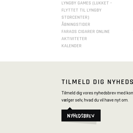
LYNGBY GAMES (LUKKET -
FLYTTET TIL LYNGBY
STORCENTER)
ÅBNINGSTIDER
FARAOS CIGARER ONLINE
AKTIVITETER
KALENDER
TILMELD DIG NYHED
Tilmeld dig vores nyhedsbrev med konk
vælger selv, hvad du vil have nyt om.
Nyhedsbrev