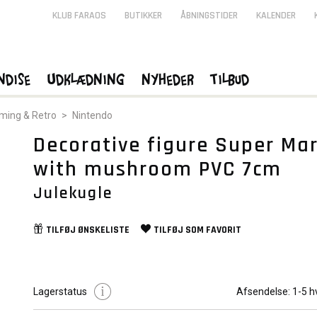
KLUB FARAOS
BUTIKKER
ÅBNINGSTIDER
KALENDER
ndise
Udklædning
Nyheder
Tilbud
ming & Retro
>
Nintendo
Decorative figure Super Mar
with mushroom PVC 7cm
Julekugle
TILFØJ
ØNSKELISTE
TILFØJ SOM
FAVORIT
Lagerstatus
Afsendelse:
1-5 h