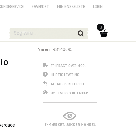
KUNDESERVICE
GAVEKORT
MIN ØNSKELISTE
LOGIN
0
Varenr. RS140095
io
FRI FRAGT OVER 499,-
HURTIG LEVERING
14 DAGES RETURRET
BYT I VORES BUTIKKER
verdage