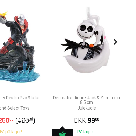
lery Destro Pvc Statue
Decorative figure Jack & Zero resin
8,5 cm
nd Select Toys
Julekugle
250
(
495
)
DKK
99
00
00
00
Få på lager!
På lager