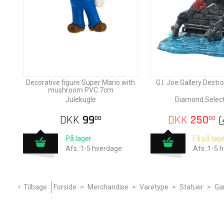
Decorative figure Super Mario with
G.I. Joe Gallery Destr
mushroom PVC 7cm
Julekugle
Diamond Select
DKK
99
DKK
250
(
00
00
På lager
Få på lage
Afs.:1-5 hverdage
Afs.:1-5 
Tilbage
Forside
>
Merchandise
>
Varetype
>
Statuer
>
Ga