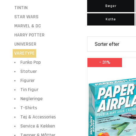
Bøger
TINTIN
STAR WARS
Katte
MARVEL & DC
HARRY POTTER
UNIVERSER
VARETYPE
Funko Pop
- 31%
Statuer
Figurer
Tin Figur
Nøgleringe
T-Shirts
Tøj & Accessories
Service & Køkken
Tæpper & Måtter