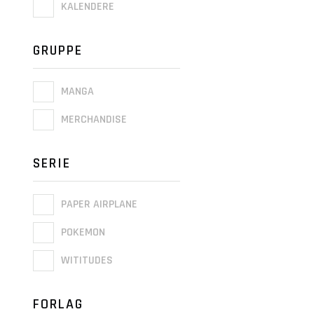
KALENDERE
GRUPPE
MANGA
MERCHANDISE
SERIE
PAPER AIRPLANE
POKEMON
WITITUDES
FORLAG