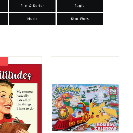
Film & Serier
Fugle
Musik
Star Wars