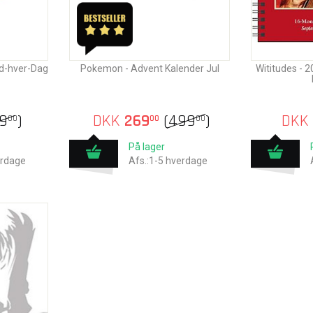
ld-hver-Dag
Pokemon - Advent Kalender Jul
Wititudes - 
9
)
DKK
269
(
499
)
DKK
00
00
00
På lager
erdage
Afs.:1-5 hverdage