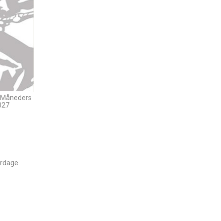
2-Måneders
027
erdage