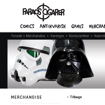
Comics
Antikvarisk
Games
Mercha
Forside
>
Merchandise
>
Varetype
>
Kontorartikler
>
Kalend
MERCHANDISE
Tilbage