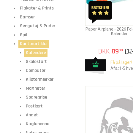
Plakater & Prints
Bamser
Sengetøj & Puder
Paper Airplane - 2026 Fo
Kalender
Spil
Kontorartikler
DKK
89
(
12
00
Kalendere
Skolestart
Få på lager!
Afs.:1-5 hv
Computer
Klistermærker
Magneter
Sparegrise
Postkort
Andet
Kuglepenne
Notesbøger