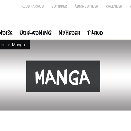
KLUB FARAOS
BUTIKKER
ÅBNINGSTIDER
KALENDER
ndise
Udklædning
Nyheder
Tilbud
ere
>
Manga
Manga