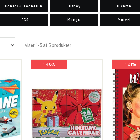
Comics & Tegnefilm
Disney
Diverse
LEGO
Manga
Marvel
Viser 1-5 af 5 produkter
- 46%
- 31%