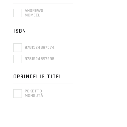
ANDREWS
MCMEEL
ISBN
9781524897574
9781524897598
OPRINDELIG TITEL
POKETTO
MONSUTĀ