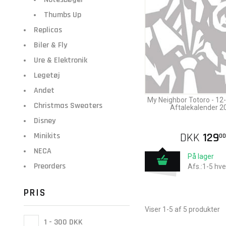
Thumbs Up
Replicas
Biler & Fly
Ure & Elektronik
Legetøj
Andet
My Neighbor Totoro - 1
Christmas Sweaters
Aftalekalender 2
Disney
DKK
129
Minikits
00
NECA
På lager
Preorders
Afs.:1-5 hv
PRIS
Viser 1-5 af 5 produkter
1 - 300 DKK