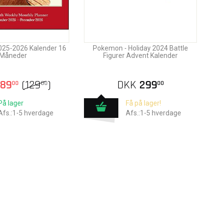
2025-2026 Kalender 16
Pokemon - Holiday 2024 Battle
Måneder
Figurer Advent Kalender
89
(
129
)
DKK
299
00
00
00
På lager
Få på lager!
Afs.:1-5 hverdage
Afs.:1-5 hverdage