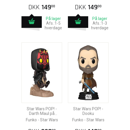
DKK
149
DKK
149
00
00
På lager
På lager
Afs.:1-5
Afs.:1-3
hverdage
hverdage
Star Wars POP! -
Star Wars POP! -
Darth Maul på
Dooku
Bloodfin Speeder
Funko - Star Wars
Funko - Star Wars