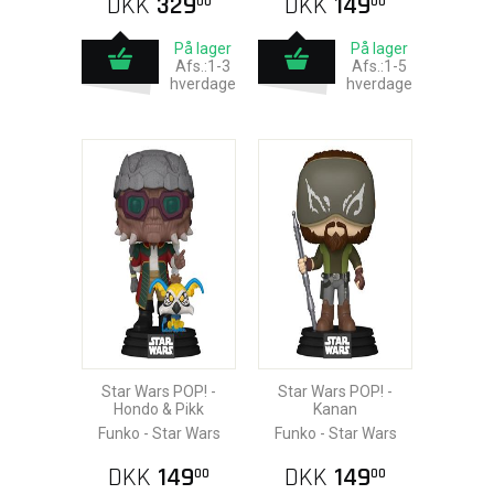
DKK
329
DKK
149
00
00
På lager
På lager
Afs.:1-3
Afs.:1-5
hverdage
hverdage
Star Wars POP! -
Star Wars POP! -
Hondo & Pikk
Kanan
Funko - Star Wars
Funko - Star Wars
DKK
149
DKK
149
00
00