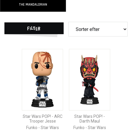
THE MANDALORIAN
Filter
Star Wars POP! - ARC
Star Wars POP! -
Trooper Jesse
Darth Maul
Funko - Star Wars
Funko - Star Wars