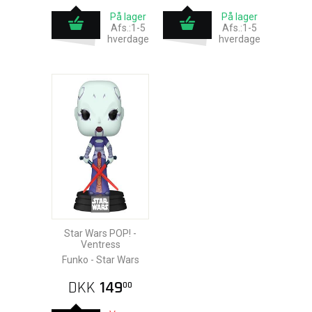
På lager
På lager
Afs.:1-5
Afs.:1-5
hverdage
hverdage
Star Wars POP! -
Ventress
Funko - Star Wars
DKK
149
00