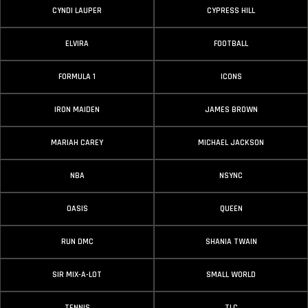
CYNDI LAUPER
CYPRESS HILL
ELVIRA
FOOTBALL
FORMULA 1
ICONS
IRON MAIDEN
JAMES BROWN
MARIAH CAREY
MICHAEL JACKSON
NBA
NSYNC
OASIS
QUEEN
RUN DMC
SHANIA TWAIN
SIR MIX-A-LOT
SMALL WORLD
TENNIS
TLC