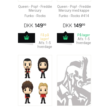
Queen - Pop! - Freddie
Queen - Pop! - Freddie
Mercury
Mercury med kappe
Funko - Rocks
Funko - Rocks #414
DKK
149
DKK
149
00
00
Få på
På lager
lager!
Afs.:1-5
Afs.:1-5
hverdage
hverdage