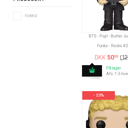
FUNKO
BTS - Pop! - Butter J
Funko - Rocks #
DKK
50
(
12
00
På lager
Afs.:1-5 hv
- 23%