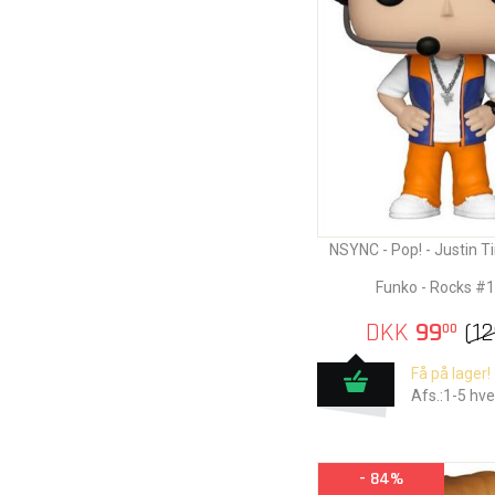
NSYNC - Pop! - Justin T
Funko - Rocks #
DKK
99
(
12
00
Få på lager!
Afs.:1-5 hv
- 84%