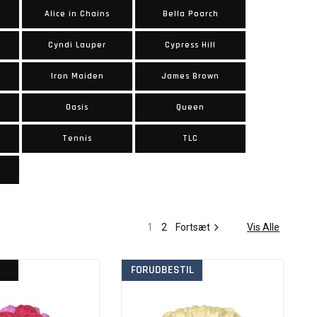
Alice in Chains
Bella Poarch
Cyndi Lauper
Cypress Hill
Iron Maiden
James Brown
Oasis
Queen
Tennis
TLC
n
1
2
Fortsæt
Vis Alle
FORUDBESTIL