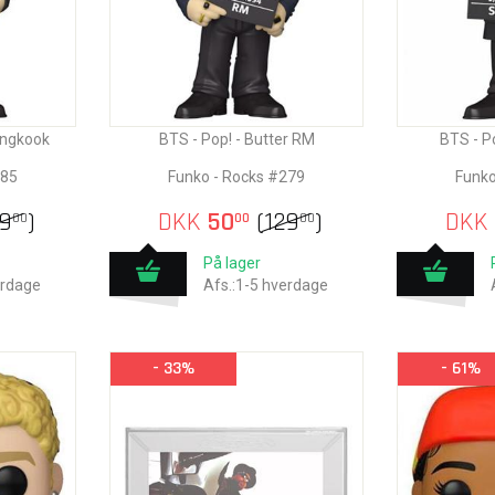
ungkook
BTS - Pop! - Butter RM
BTS - P
285
Funko - Rocks #279
Funko
9
)
DKK
50
(
129
)
DKK
00
00
00
På lager
erdage
Afs.:1-5 hverdage
- 33%
- 61%