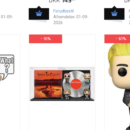
DKK
149
D
Forudbestil
 01-09-
Afsendelse: 01-09-
2026
- 16%
- 61%