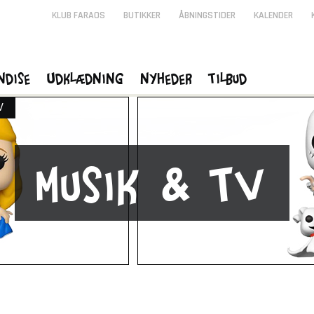
KLUB FARAOS
BUTIKKER
ÅBNINGSTIDER
KALENDER
ndise
Udklædning
Nyheder
Tilbud
V
Musik & TV