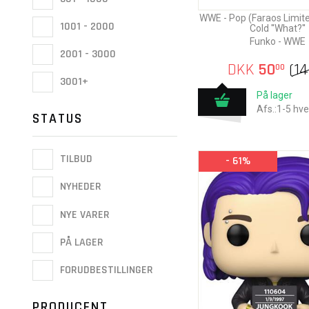
WWE - Pop (Faraos Limite
1001 - 2000
Cold ''What?''
Funko - WWE
2001 - 3000
DKK
50
(
1
00
3001+
På lager
Afs.:1-5 hv
STATUS
TILBUD
- 61%
NYHEDER
NYE VARER
PÅ LAGER
FORUDBESTILLINGER
PRODUCENT