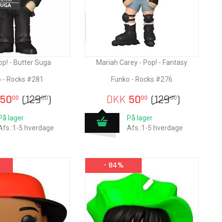
op! - Butter Suga
Mariah Carey - Pop! - Fantasy
 - Rocks #281
Funko - Rocks #276
50
(
129
)
DKK
50
(
129
)
00
00
00
00
På lager
På lager
Afs.:1-5 hverdage
Afs.:1-5 hverdage
- 84%