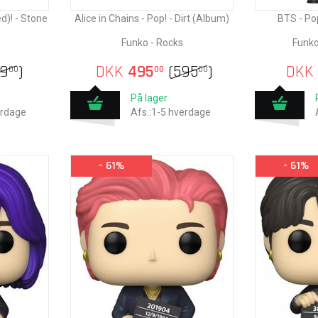
d)! - Stone
Alice in Chains - Pop! - Dirt (Album)
BTS - Po
Funko - Rocks
Funko
49
)
DKK
495
(
595
)
DKK
00
00
00
På lager
erdage
Afs.:1-5 hverdage
- 61%
- 61%