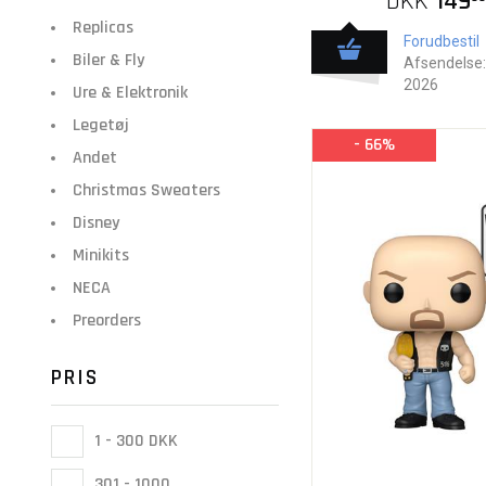
DKK
149
Replicas
Forudbestil
Biler & Fly
Afsendelse:
2026
Ure & Elektronik
Legetøj
- 66%
Andet
Christmas Sweaters
Disney
Minikits
NECA
Preorders
PRIS
1 - 300 DKK
301 - 1000