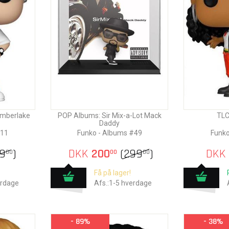
imberlake
POP Albums: Sir Mix-a-Lot Mack
TLC 
Daddy
111
Funko - Albums #49
Funko
9
)
DKK
200
(
299
)
DKK
00
00
00
Få på lager!
erdage
Afs.:1-5 hverdage
- 89%
- 38%