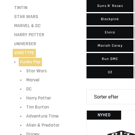
Guns N' Roses
TINTIN
STAR WARS
Blackpink
MARVEL & DC
Elvira
HARRY POTTER
UNIVERSER
Mariah Carey
VARETYPE
Run DMC
Funko Pop
Star Wars
U2
Marvel
DC
Harry Potter
Tim Burton
NYHED
Adventure Time
Alien & Predator
Disney