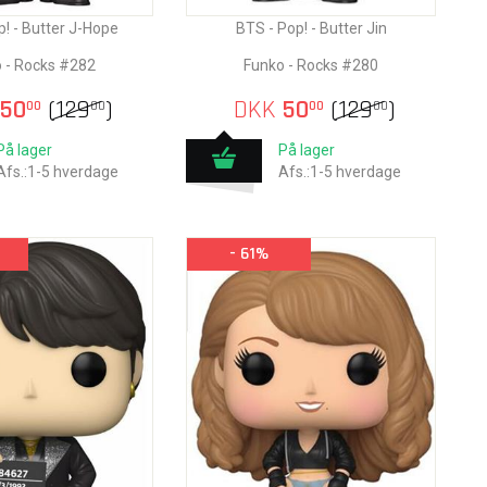
p! - Butter J-Hope
BTS - Pop! - Butter Jin
 - Rocks #282
Funko - Rocks #280
50
(
129
)
DKK
50
(
129
)
00
00
00
00
På lager
På lager
Afs.:1-5 hverdage
Afs.:1-5 hverdage
- 61%