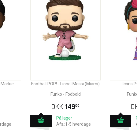
z Markie
Football POP! - Lionel Messi (Miami)
Icons P
Funko - Fodbold
Funko
DKK
149
D
00
På lager
erdage
Afs.:1-5 hverdage