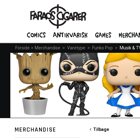
Comics
Antikvarisk
Games
Mercha
Forside
>
Merchandise
>
Varetype
>
Funko Pop
>
Musik & T
MERCHANDISE
Tilbage