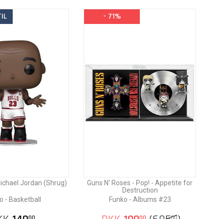
IL
- 71%
ichael Jordan (Shrug)
Guns N' Roses - Pop! - Appetite for
Destruction
o - Basketball
Funko - Albums #23
00
00
00