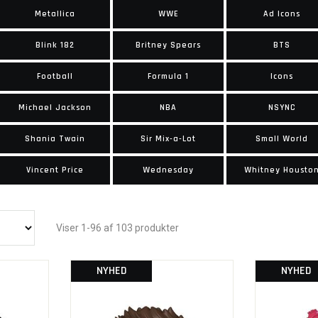
Metallica
WWE
Ad Icons
Blink 182
Britney Spears
BTS
Football
Formula 1
Icons
Michael Jackson
NBA
NSYNC
Shania Twain
Sir Mix-a-Lot
Small World
Vincent Price
Wednesday
Whitney Housto
Viser 1-96 af 103 produkter
NYHED
NYHED