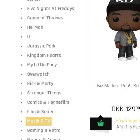
Five Nights At Freddys
Game of Thrones
He-Man
It
Jurassic Park
Kingdom Hearts
My Little Pony
Overwatch
Rick & Morty
Biz Markie - Pop! - Bi
Stranger Things
Comics & Tegnefilm
DKK
129
00
Film & Serier
Musik & TV
Få på lager!
Afs.:1-5 hv
Gaming & Retro
Manga & Anime