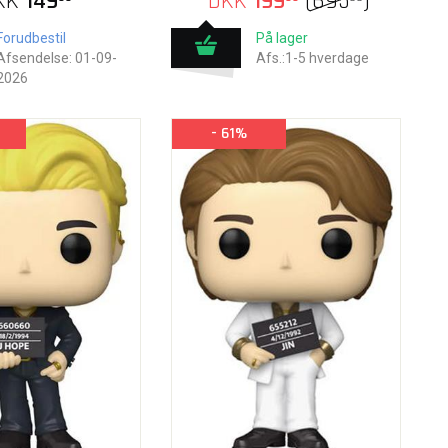
KK
149
DKK
199
(
695
)
Forudbestil
På lager
Afsendelse: 01-09-
Afs.:1-5 hverdage
2026
- 61%