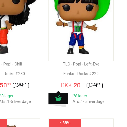
- Pop! - Chili
TLC - Pop! - Left-Eye
 - Rocks #230
Funko - Rocks #229
50
(
129
)
DKK
20
(
129
)
00
00
00
00
På lager
På lager
Afs.:1-5 hverdage
Afs.:1-5 hverdage
- 38%