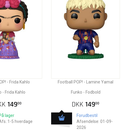
OP! - Frida Kahlo
Football POP! - Lamine Yamal
 - Frida Kahlo
Funko - Fodbold
KK
149
DKK
149
00
00
På lager
Forudbestil
Afs.:1-5 hverdage
Afsendelse: 01-09-
2026