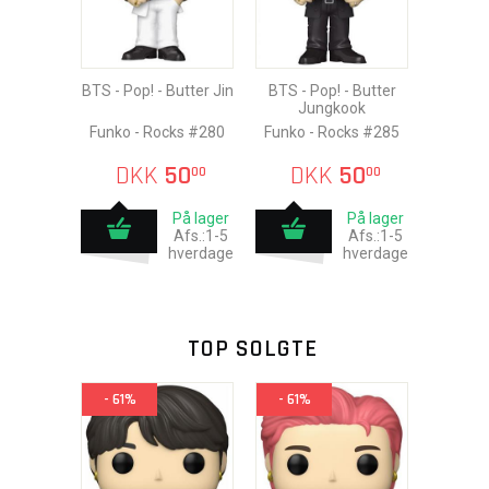
BTS - Pop! - Butter Jin
BTS - Pop! - Butter
Jungkook
Funko - Rocks #280
Funko - Rocks #285
DKK
50
DKK
50
00
00
På lager
På lager
Afs.:1-5
Afs.:1-5
hverdage
hverdage
TOP SOLGTE
- 61%
- 61%