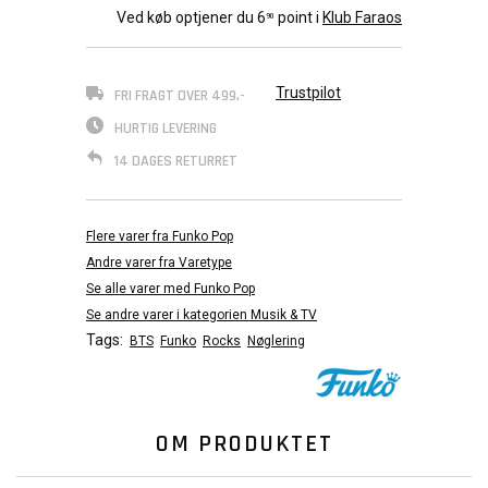
Ved køb optjener du
6
point i
Klub Faraos
90
Trustpilot
FRI FRAGT OVER 499,-
HURTIG LEVERING
14 DAGES RETURRET
Flere varer fra Funko Pop
Andre varer fra Varetype
Se alle varer med Funko Pop
Se andre varer i kategorien Musik & TV
Tags:
BTS
Funko
Rocks
Nøglering
OM PRODUKTET