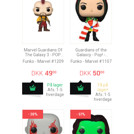
Marvel Guardians Of
Guardians of the
The Galaxy 3 - POP!
Galaxcy - Pop! -
Kraglin
Holiday Mantis
Funko - Marvel #1209
Funko - Marvel #1107
DKK
49
DKK
50
00
00
På lager
Få på
Afs.:1-5
lager!
hverdage
Afs.:1-5
hverdage
- 38%
- 61%