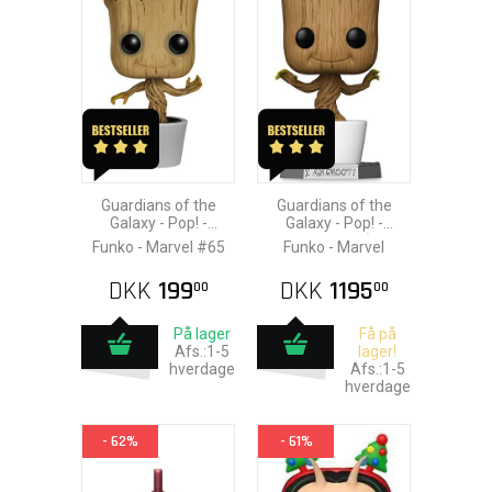
Guardians of the
Guardians of the
Galaxy - Pop! -
Galaxy - Pop! -
Dancing Groot
Dancing Groot (Giant
Funko - Marvel #65
Funko - Marvel
Sized)
DKK
199
DKK
1195
00
00
På lager
Få på
Afs.:1-5
lager!
hverdage
Afs.:1-5
hverdage
- 62%
- 61%