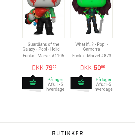
Guardians of the
What if...? - Pop! -
Galaxy - Pop! - Holiday
Gamorra
Drax
Funko - Marvel #1106
Funko - Marvel #873
DKK
79
DKK
50
00
00
På lager
På lager
Afs.:1-5
Afs.:1-5
hverdage
hverdage
BUTIKKER