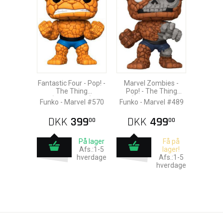
Fantastic Four - Pop! -
Marvel Zombies -
The Thing
Pop! - The Thing
(Supersized)
(Supersized)
Funko - Marvel #570
Funko - Marvel #489
DKK
399
DKK
499
00
00
På lager
Få på
Afs.:1-5
lager!
hverdage
Afs.:1-5
hverdage