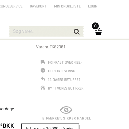
KUNDESERVICE
GAVEKORT
MIN ØNSKELISTE
LOGIN
0
Varenr. FK82381
FRI FRAGT OVER 499,-
HURTIG LEVERING
14 DAGES RETURRET
BYT I VORES BUTIKKER
verdage
DKK
00
Vi har over 10.000 tilfredse