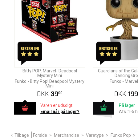
Bitty POP: Marvel- Deadpool
Guardians of the Gala
Mystery Mini
Dancing Gro
Funko - Bitty Pop! Deadpool Mystery
Funko - Marve
Mini
DKK
39
DKK
199
00
Varen er udsolgt.
På lager
Email når på lager?
Afs.:1-5 
Tilbage
Forside
>
Merchandise
>
Varetype
>
Funko Pop
>