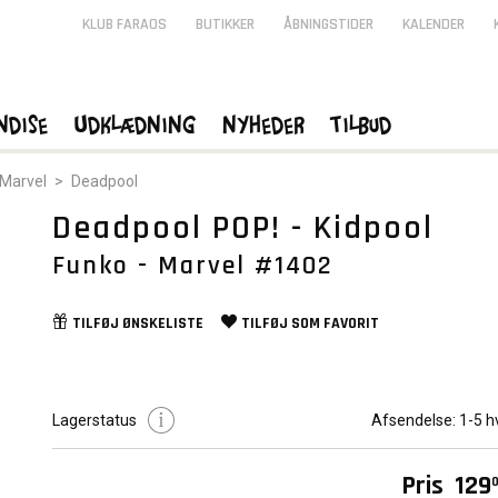
KLUB FARAOS
BUTIKKER
ÅBNINGSTIDER
KALENDER
ndise
Udklædning
Nyheder
Tilbud
Marvel
>
Deadpool
Deadpool POP! - Kidpool
Funko - Marvel #1402
TILFØJ
ØNSKELISTE
TILFØJ SOM
FAVORIT
Lagerstatus
Afsendelse:
1-5 h
Pris
129