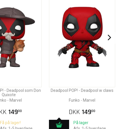
P! - Deadpool som Don
Deadpool POP! - Deadpool w claws
Quixote
nko - Marvel
Funko - Marvel
KK
149
DKK
149
00
00
Få på lager!
På lager
Afs.:1-5 hverdage
Afs.:1-5 hverdage