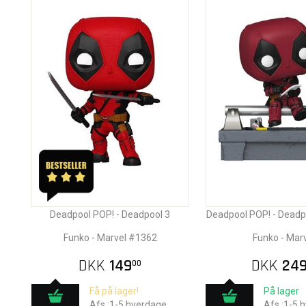
Deadpool POP! - Deadpool 3
Deadpool POP! - Deadp
Funko - Marvel #1362
Funko - Mar
DKK
149
DKK
24
00
Få på lager!
På lager
Afs.:1-5 hverdage
Afs.:1-5 