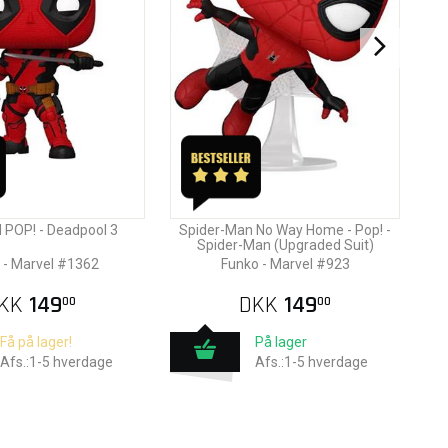
 POP! - Deadpool 3
Spider-Man No Way Home - Pop! -
Spider-Man (Upgraded Suit)
 - Marvel #1362
Funko - Marvel #923
KK
149
DKK
149
00
00
Få på lager!
På lager
Afs.:1-5 hverdage
Afs.:1-5 hverdage