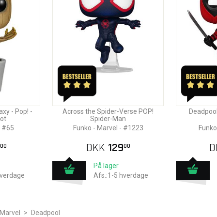
xy - Pop! -
Across the Spider-Verse POP!
Deadpool
ot
Spider-Man
l #65
Funko - Marvel - #1223
Funko
DKK
129
D
00
00
På lager
hverdage
Afs.:1-5 hverdage
Marvel
>
Deadpool