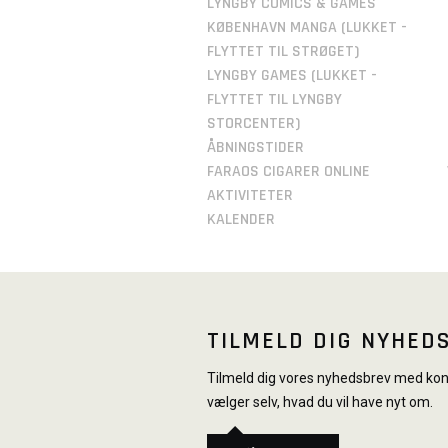
LYNGBY COMICS & GAMES
KØBENHAVN MANGA (LUKKET -
FLYTTET TIL STRØGET)
LYNGBY GAMES (LUKKET -
FLYTTET TIL LYNGBY
STORCENTER)
ÅBNINGSTIDER
FARAOS CIGARER ONLINE
AKTIVITETER
KALENDER
TILMELD DIG NYHED
Tilmeld dig vores nyhedsbrev med konk
vælger selv, hvad du vil have nyt om.