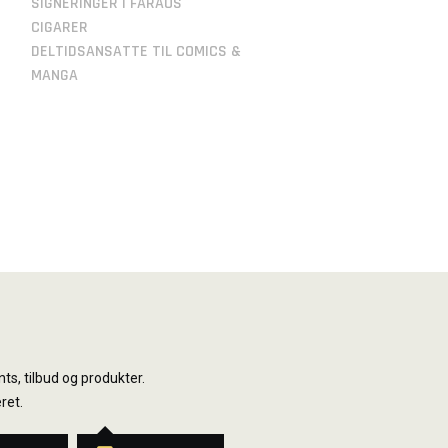
SIGNERINGER I FARAOS
CIGARER
DELTIDSANSATTE TIL COMICS &
MANGA
ts, tilbud og produkter.
ret.