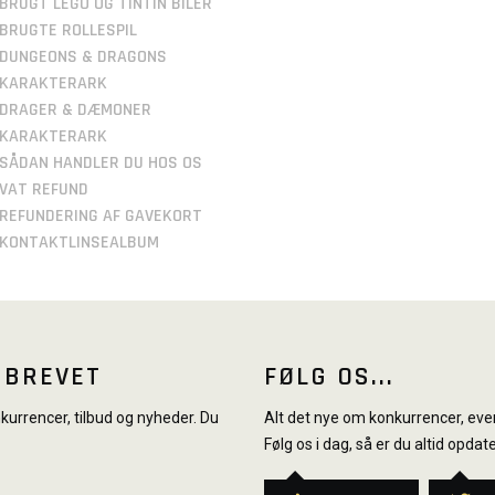
BRUGT LEGO OG TINTIN BILER
BRUGTE ROLLESPIL
DUNGEONS & DRAGONS
KARAKTERARK
DRAGER & DÆMONER
KARAKTERARK
SÅDAN HANDLER DU HOS OS
VAT REFUND
REFUNDERING AF GAVEKORT
KONTAKTLINSEALBUM
SBREVET
FØLG OS...
urrencer, tilbud og nyheder. Du
Alt det nye om konkurrencer, even
Følg os i dag, så er du altid opdate