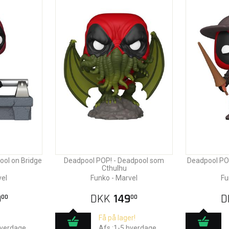
ool on Bridge
Deadpool POP! - Deadpool som
Deadpool PO
Cthulhu
vel
Funko - Marvel
Fu
9
DKK
149
D
00
00
Få på lager!
hverdage
Afs.:1-5 hverdage