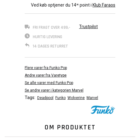
Ved køb optjener du
14
point i
Klub Faraos
90
Trustpilot
FRI FRAGT OVER 499,-
HURTIG LEVERING
14 DAGES RETURRET
Flere varer fra Funko Pop
Andre varer fra Varetype
Se alle varer med Funko Pop
Se andre varer i kategorien Marvel
Tags:
Deadpool
Funko
Wolverine
Marvel
OM PRODUKTET