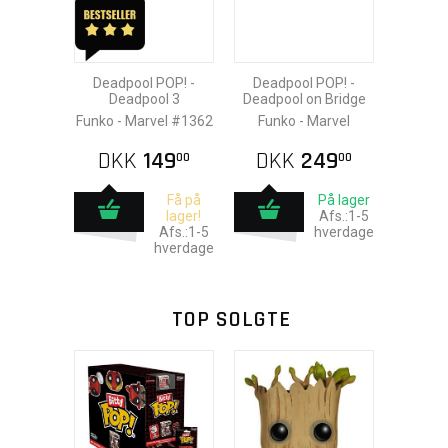
Deadpool POP! -
Deadpool POP! -
Deadpool 3
Deadpool on Bridge
Funko - Marvel #1362
Funko - Marvel
DKK
149
DKK
249
00
00
Få på
På lager
lager!
Afs.:1-5
Afs.:1-5
hverdage
hverdage
TOP SOLGTE