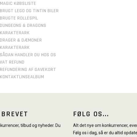
MAGIC KØBSLISTE
BRUGT LEGO OG TINTIN BILER
BRUGTE ROLLESPIL
DUNGEONS & DRAGONS
KARAKTERARK
DRAGER & DÆMONER
KARAKTERARK
SÅDAN HANDLER DU HOS OS
VAT REFUND
REFUNDERING AF GAVEKORT
KONTAKTLINSEALBUM
SBREVET
FØLG OS...
urrencer, tilbud og nyheder. Du
Alt det nye om konkurrencer, even
Følg os i dag, så er du altid opdate