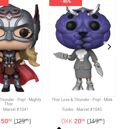
- 86%
Thunder - Pop! - Mighty
Thor Love & Thunder - Pop! - Miek
Thor
 - Marvel #1041
Funko - Marvel #1045
50
(
129
)
DKK
20
(
149
)
00
00
00
00