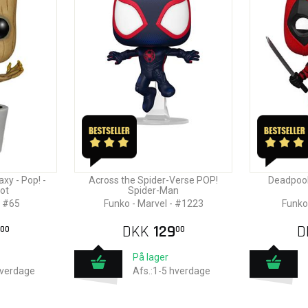
xy - Pop! -
Across the Spider-Verse POP!
Deadpool
ot
Spider-Man
l #65
Funko - Marvel - #1223
Funko
DKK
129
D
00
00
På lager
hverdage
Afs.:1-5 hverdage