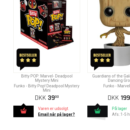
Bitty POP: Marvel- Deadpool
Guardians of the Gala
Mystery Mini
Dancing Gro
Funko - Bitty Pop! Deadpool Mystery
Funko - Marve
Mini
DKK
39
DKK
199
00
Varen er udsolgt.
På lager
Email når på lager?
Afs.:1-5 