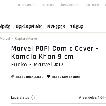
KLUB FARAOS
BUTIKKER
ÅBNINGSTIDER
KALENDER
ndise
Udklædning
Nyheder
Tilbud
Marvel
>
Captain Marvel
Marvel POP! Comic Cover -
Kamala Khan 9 cm
Funko - Marvel #17
TILFØJ
ØNSKELISTE
TILFØJ SOM
FAVORIT
Lagerstatus
Afsendelse:
1-5 h