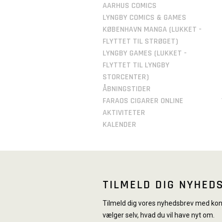
AARHUS COMICS
LYNGBY COMICS & GAMES
KØBENHAVN MANGA (LUKKET -
FLYTTET TIL STRØGET)
LYNGBY GAMES (LUKKET -
FLYTTET TIL LYNGBY
STORCENTER)
ÅBNINGSTIDER
FARAOS CIGARER ONLINE
AKTIVITETER
KALENDER
TILMELD DIG NYHED
Tilmeld dig vores nyhedsbrev med konk
vælger selv, hvad du vil have nyt om.