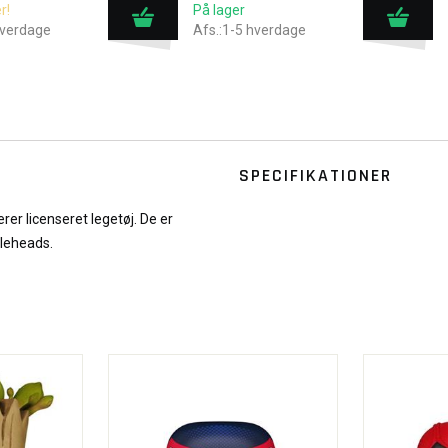
r!
På lager
hverdage
Afs.:1-5 hverdage
SPECIFIKATIONER
er licenseret legetøj. De er
bleheads.