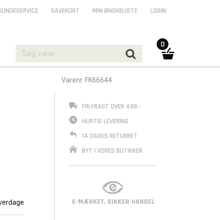
KUNDESERVICE
GAVEKORT
MIN ØNSKELISTE
LOGIN
0
Varenr. FK66644
FRI FRAGT OVER 499,-
HURTIG LEVERING
14 DAGES RETURRET
BYT I VORES BUTIKKER
verdage