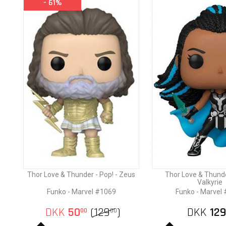
- 61%
Thor Love & Thunder - Pop! - Zeus
Thor Love & Thunder
Valkyrie
Funko - Marvel #1069
Funko - Marvel
DKK
50
(
129
)
DKK
129
00
00