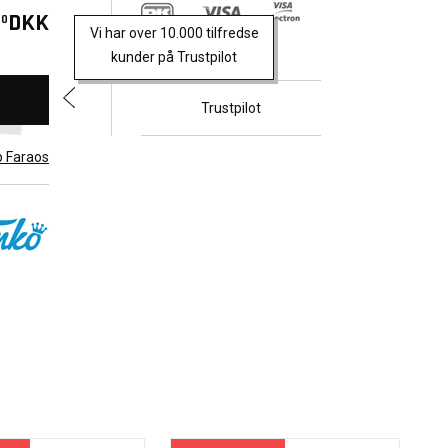
DKK
00
Vi har over 10.000 tilfredse
kunder på Trustpilot
Trustpilot
b Faraos