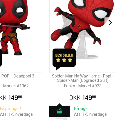
 POP! - Deadpool 3
Spider-Man No Way Home - Pop! -
Spider-Man (Upgraded Suit)
 - Marvel #1362
Funko - Marvel #923
KK
149
DKK
149
00
00
Få på lager!
På lager
Afs.:1-5 hverdage
Afs.:1-5 hverdage