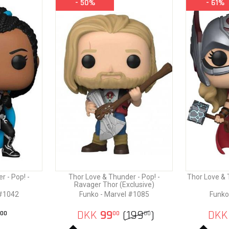
- 50%
- 61%
 - Pop! -
Thor Love & Thunder - Pop! -
Thor Love & 
Ravager Thor (Exclusive)
 #1042
Funko - Marvel #1085
Funko
DKK
99
(
199
)
DKK
00
00
00