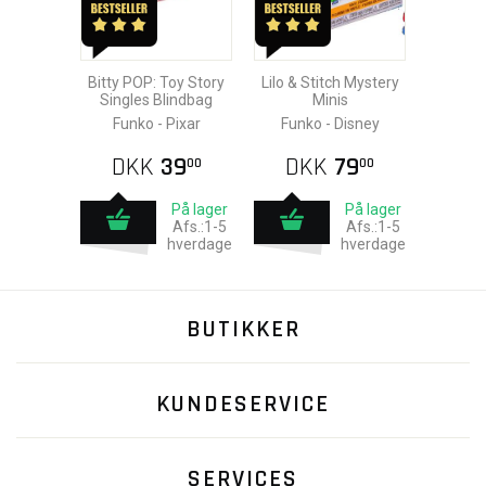
Bitty POP: Toy Story
Lilo & Stitch Mystery
Singles Blindbag
Minis
Funko - Pixar
Funko - Disney
DKK
39
DKK
79
00
00
På lager
På lager
Afs.:1-5
Afs.:1-5
hverdage
hverdage
BUTIKKER
KUNDESERVICE
SERVICES