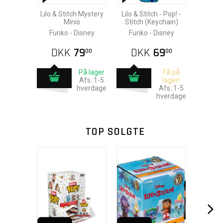
Lilo & Stitch Mystery
Lilo & Stitch - Pop! -
Minis
Stitch (Keychain)
Funko - Disney
Funko - Disney
DKK
79
DKK
69
00
00
På lager
Få på
Afs.:1-5
lager!
hverdage
Afs.:1-5
hverdage
TOP SOLGTE