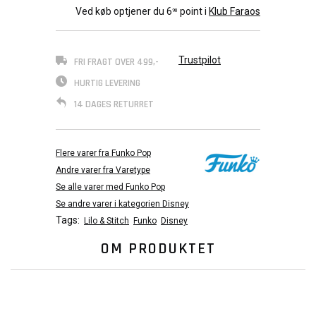
Ved køb optjener du
6
point i
Klub Faraos
90
Trustpilot
FRI FRAGT OVER 499,-
HURTIG LEVERING
14 DAGES RETURRET
Flere varer fra Funko Pop
Andre varer fra Varetype
Se alle varer med Funko Pop
Se andre varer i kategorien Disney
Tags:
Lilo & Stitch
Funko
Disney
OM PRODUKTET