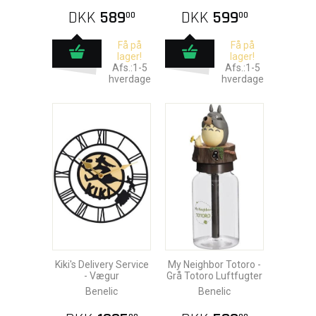
DKK
589
DKK
599
00
00
Få på
Få på
lager!
lager!
Afs.:1-5
Afs.:1-5
hverdage
hverdage
Kiki's Delivery Service
My Neighbor Totoro -
- Vægur
Grå Totoro Luftfugter
Benelic
Benelic