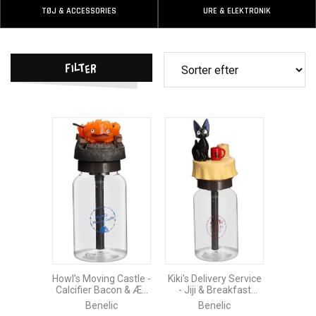
TØJ & ACCESSORIES
URE & ELEKTRONIK
Filter
Howl’s Moving Castle -
Kiki's Delivery Service
Calcifier Bacon & Æg
- Jiji & Breakfast
Luftfugter
Luftfugter
Benelic
Benelic