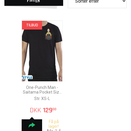
TILBUD
One-Punch Man -
Saitama Pocket Size
T-Shirt
Str. XS-L
DKK
129
00
Få på
lager!