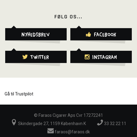
FØLG OS...
Nyhedsbrev
Facebook
Twitter
Instagram
Gå til Trustpilot
©
Faraos Cigarer Aps Cvr 17272241
Skindergade 27, 1159 København K
33 32 22 11
faraos@faraos.dk