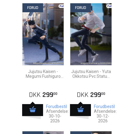
FORUD
FORUD
Jujutsu Kaisen -
Jujutsu Kaisen - Yuta
Megumi Fushiguro
Okkotsu Pvc Statue
Pvc Statue 25cm
20cm
DKK
299
DKK
299
00
00
Forudbestil
Forudbestil
Afsendelse:
Afsendelse:
30-10-
30-12-
2026
2026