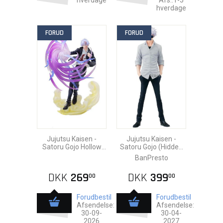
hverdage
Afs.:1-5
hverdage
FORUD
FORUD
Jujutsu Kaisen -
Jujutsu Kaisen -
Satoru Gojo Hollow
Satoru Gojo (Hidden
Purple Pvc Statue
Inventory / Premature
BanPresto
20cm
Death) Pvc Statue
22c
DKK
269
DKK
399
00
00
Forudbestil
Forudbestil
Afsendelse:
Afsendelse:
30-09-
30-04-
2026
2027