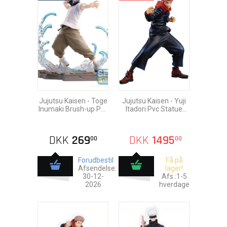
Jujutsu Kaisen - Toge
Jujutsu Kaisen - Yuji
Inumaki Brush-up Pvc
Itadori Pvc Statue
Statue 16cm
18cm
DKK
269
DKK
1495
00
00
Forudbestil
Få på
Afsendelse:
lager!
30-12-
Afs.:1-5
2026
hverdage