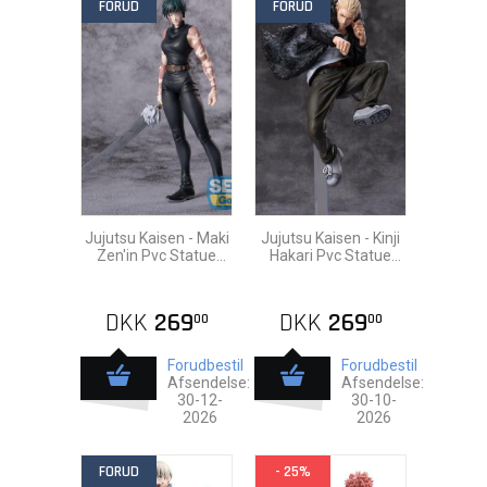
FORUD
FORUD
Jujutsu Kaisen - Maki
Jujutsu Kaisen - Kinji
Zen'in Pvc Statue
Hakari Pvc Statue
23cm
19cm
DKK
269
DKK
269
00
00
Forudbestil
Forudbestil
Afsendelse:
Afsendelse:
30-12-
30-10-
2026
2026
FORUD
- 25%