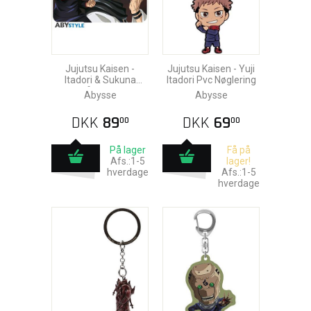
Jujutsu Kaisen -
Jujutsu Kaisen - Yuji
Itadori & Sukuna
Itadori Pvc Nøglering
Musemåtte 23x19cm
Abysse
Abysse
DKK
89
DKK
69
00
00
På lager
Få på
Afs.:1-5
lager!
hverdage
Afs.:1-5
hverdage