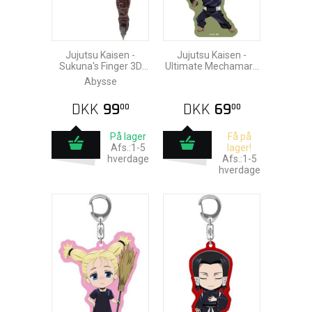
Jujutsu Kaisen -
Jujutsu Kaisen -
Sukuna's Finger 3D
Ultimate Mechamaru
Nøglering
Nøglering 6cm
Abysse
DKK
99
DKK
69
00
00
På lager
Få på
Afs.:1-5
lager!
hverdage
Afs.:1-5
hverdage