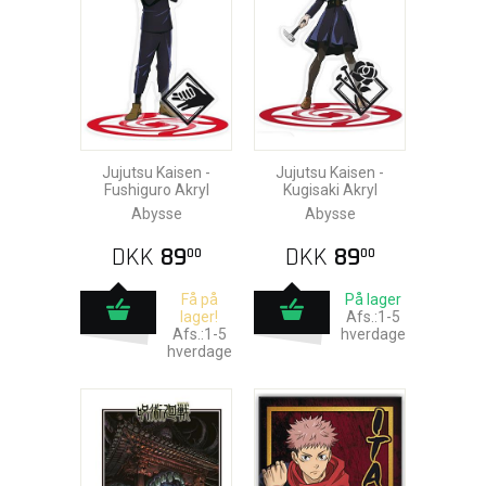
Jujutsu Kaisen -
Jujutsu Kaisen -
Fushiguro Akryl
Kugisaki Akryl
Abysse
Abysse
DKK
89
DKK
89
00
00
Få på
På lager
lager!
Afs.:1-5
Afs.:1-5
hverdage
hverdage