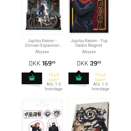
Jujutsu Kaisen -
Jujutsu Kaisen - Yuji
Domain Expansion
Itadori Magnet
Akryl Diorama
Abysse
Abysse
DKK
169
DKK
39
00
00
Få på
Få på
lager!
lager!
Afs.:1-5
Afs.:1-5
hverdage
hverdage