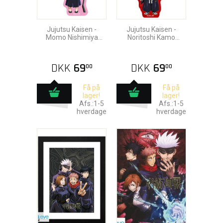
Jujutsu Kaisen -
Jujutsu Kaisen -
Momo Nishimiya
Noritoshi Kamo
Nøglering 6cm
Nøglering 6cm
DKK
69
DKK
69
00
00
Få på
Få på
lager!
lager!
Afs.:1-5
Afs.:1-5
hverdage
hverdage