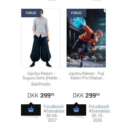
FORUD
FORUD
Jujutsu Kaisen -
Jujutsu Kaisen - Yuji
Suguru Geto (Hidden
Itadori Pvc Statue
Inventory / Premature
19cm
BanPresto
Death) Pvc Statue
21c
DKK
399
DKK
299
00
00
Forudbestil
Forudbestil
Afsendelse:
Afsendelse:
30-04-
30-10-
2027
2026