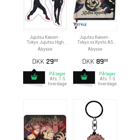
Jujutsu Kaisen -
Jujutsu Kaisen -
Tokyo Jujutsu High
Tokyo vs Kyoto A5
Klistermærker
Notesbog
Abysse
Abysse
16x11cm (2 Ark)
DKK
29
DKK
89
00
00
På lager
På lager
Afs.:1-5
Afs.:1-5
hverdage
hverdage