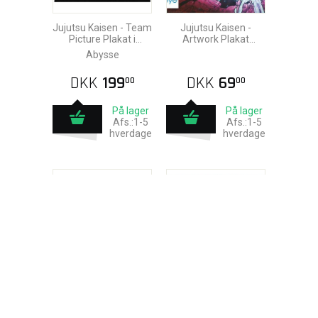
Jujutsu Kaisen - Team
Jujutsu Kaisen -
Picture Plakat i
Artwork Plakat
Ramme 30x40cm
91,5x61cm
Abysse
DKK
199
DKK
69
00
00
På lager
På lager
Afs.:1-5
Afs.:1-5
hverdage
hverdage