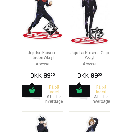
Jujutsu Kaisen -
Jujutsu Kaisen - Gojo
Itadori Akryl
Akryl
Abysse
Abysse
DKK
89
DKK
89
00
00
Få på
Få på
lager!
lager!
Afs.:1-5
Afs.:1-5
hverdage
hverdage