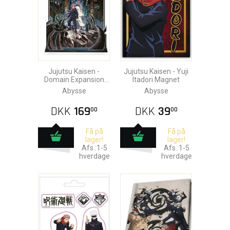
Jujutsu Kaisen -
Jujutsu Kaisen - Yuji
Domain Expansion
Itadori Magnet
Akryl Diorama
Abysse
Abysse
DKK
169
DKK
39
00
00
Få på
Få på
lager!
lager!
Afs.:1-5
Afs.:1-5
hverdage
hverdage