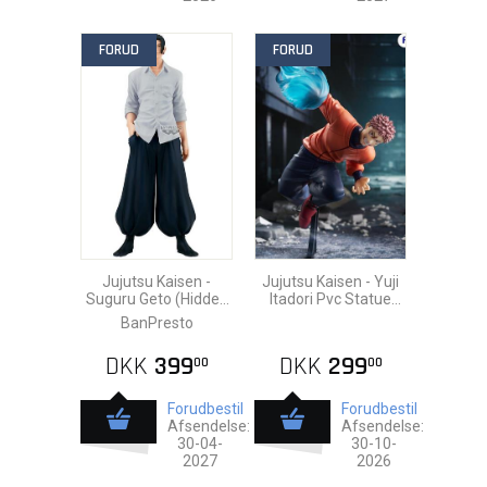
FORUD
FORUD
Jujutsu Kaisen -
Jujutsu Kaisen - Yuji
Suguru Geto (Hidden
Itadori Pvc Statue
Inventory / Premature
19cm
BanPresto
Death) Pvc Statue
21c
DKK
399
DKK
299
00
00
Forudbestil
Forudbestil
Afsendelse:
Afsendelse:
30-04-
30-10-
2027
2026