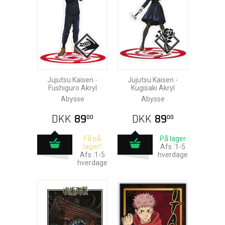
Jujutsu Kaisen -
Jujutsu Kaisen -
Fushiguro Akryl
Kugisaki Akryl
Abysse
Abysse
DKK
89
DKK
89
00
00
Få på
På lager
lager!
Afs.:1-5
Afs.:1-5
hverdage
hverdage