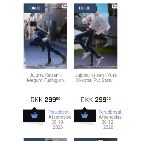
FORUD
FORUD
Jujutsu Kaisen -
Jujutsu Kaisen - Yuta
Megumi Fushiguro
Okkotsu Pvc Statue
Pvc Statue 25cm
20cm
DKK
299
DKK
299
00
00
Forudbestil
Forudbestil
Afsendelse:
Afsendelse:
30-10-
30-12-
2026
2026