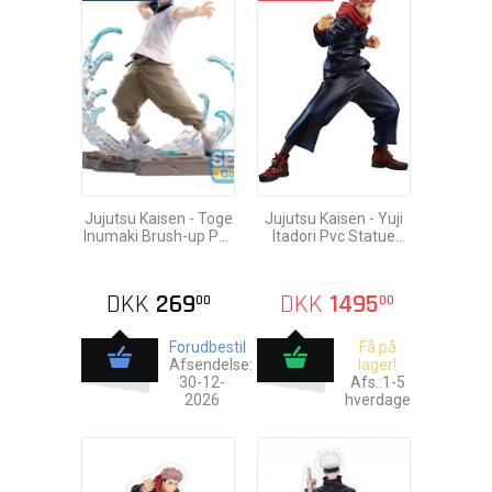
Jujutsu Kaisen - Toge
Jujutsu Kaisen - Yuji
Inumaki Brush-up Pvc
Itadori Pvc Statue
Statue 16cm
18cm
DKK
269
DKK
1495
00
00
Forudbestil
Få på
Afsendelse:
lager!
30-12-
Afs.:1-5
2026
hverdage