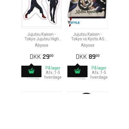
Jujutsu Kaisen -
Jujutsu Kaisen -
Tokyo Jujutsu High
Tokyo vs Kyoto A5
Klistermærker
Notesbog
Abysse
Abysse
16x11cm (2 Ark)
DKK
29
DKK
89
00
00
På lager
På lager
Afs.:1-5
Afs.:1-5
hverdage
hverdage