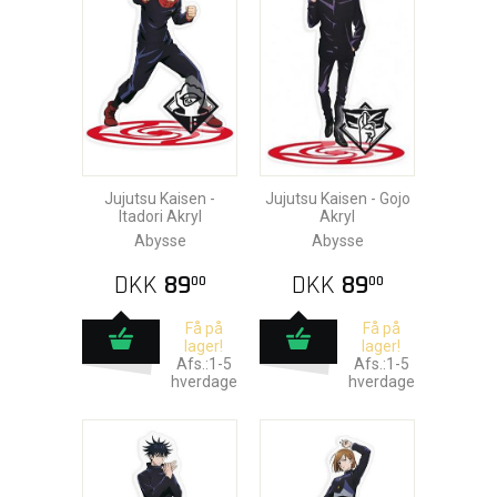
Jujutsu Kaisen -
Jujutsu Kaisen - Gojo
Itadori Akryl
Akryl
Abysse
Abysse
DKK
89
DKK
89
00
00
Få på
Få på
lager!
lager!
Afs.:1-5
Afs.:1-5
hverdage
hverdage