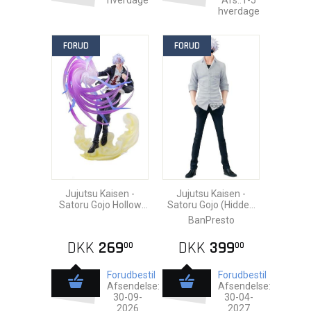
hverdage
Afs.:1-5
hverdage
FORUD
FORUD
Jujutsu Kaisen -
Jujutsu Kaisen -
Satoru Gojo Hollow
Satoru Gojo (Hidden
Purple Pvc Statue
Inventory / Premature
BanPresto
20cm
Death) Pvc Statue
22c
DKK
269
DKK
399
00
00
Forudbestil
Forudbestil
Afsendelse:
Afsendelse:
30-09-
30-04-
2026
2027