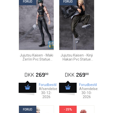
FORUD
FORUD
Jujutsu Kaisen - Maki
Jujutsu Kaisen - Kinji
Zen'in Pvc Statue
Hakari Pvc Statue
23cm
19cm
DKK
269
DKK
269
00
00
Forudbestil
Forudbestil
Afsendelse:
Afsendelse:
30-12-
30-10-
2026
2026
FORUD
- 25%