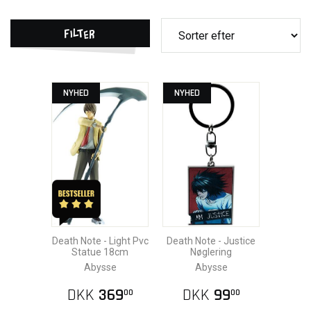
Filter
NYHED
NYHED
Death Note - Light Pvc
Death Note - Justice
Statue 18cm
Nøglering
Abysse
Abysse
DKK
369
DKK
99
00
00