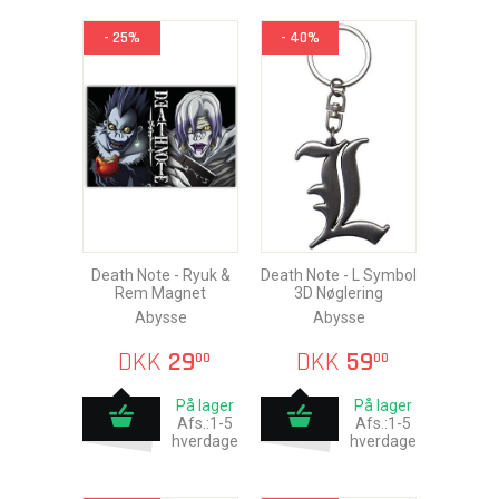
- 25%
- 40%
Death Note - Ryuk &
Death Note - L Symbol
Rem Magnet
3D Nøglering
Abysse
Abysse
DKK
29
DKK
59
00
00
På lager
På lager
Afs.:1-5
Afs.:1-5
hverdage
hverdage