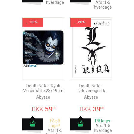
hverdage
Afs.:1-5
hverdage
- 33%
- 20%
Death Note - Ryuk
Death Note -
Musemåtte 23x19cm
Tatoveringsark
15x10cm
Abysse
Abysse
DKK
59
DKK
39
00
00
Få på
På lager
lager!
Afs.:1-5
Afs.:1-5
hverdage