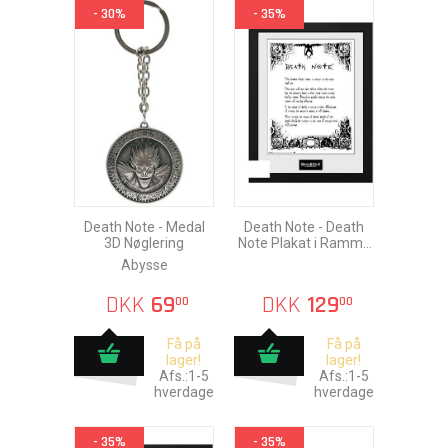
- 30%
- 35%
Death Note - Medal
Death Note - Death
3D Nøglering
Note Plakat i Ramme
30x40cm
Abysse
DKK
69
DKK
129
00
00
Få på
Få på
lager!
lager!
Afs.:1-5
Afs.:1-5
hverdage
hverdage
- 35%
- 35%