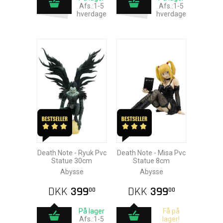
Afs.:1-5
Afs.:1-5
hverdage
hverdage
Death Note - Ryuk Pvc
Death Note - Misa Pvc
Statue 30cm
Statue 8cm
Abysse
Abysse
DKK
399
DKK
399
00
00
På lager
Få på
Afs.:1-5
lager!