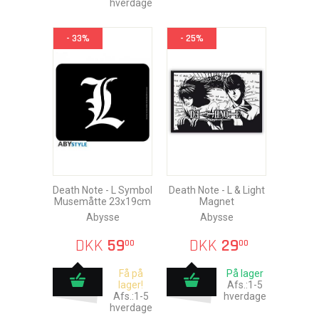
hverdage
- 33%
- 25%
Death Note - L Symbol
Death Note - L & Light
Musemåtte 23x19cm
Magnet
Abysse
Abysse
DKK
59
DKK
29
00
00
Få på
På lager
lager!
Afs.:1-5
Afs.:1-5
hverdage
hverdage