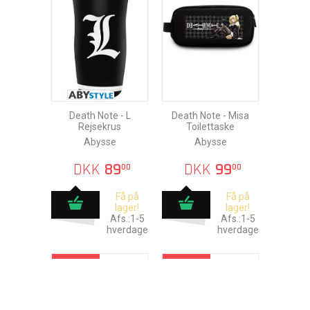
Death Note - L
Death Note - Misa
Rejsekrus
Toilettaske
Abysse
Abysse
DKK
89
DKK
99
00
00
Få på
Få på
lager!
lager!
Afs.:1-5
Afs.:1-5
hverdage
hverdage
- 20%
- 15%