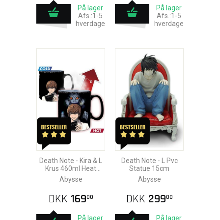
På lager
På lager
Afs.:1-5
Afs.:1-5
hverdage
hverdage
Death Note - Kira & L
Death Note - L Pvc
Krus 460ml Heat
Statue 15cm
Change
Abysse
Abysse
DKK
169
DKK
299
00
00
På lager
På lager