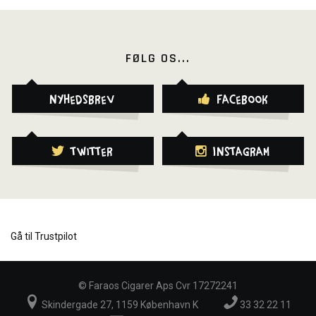
FØLG OS...
Nyhedsbrev
Facebook
Twitter
Instagram
Gå til Trustpilot
©
Faraos Cigarer Aps Cvr 17272241
Skindergade 27, 1159 København K
33 32 22 11