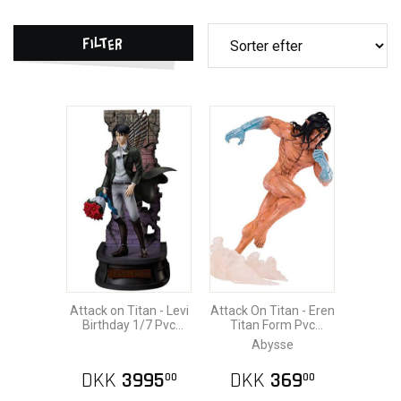
Filter
Attack on Titan - Levi
Attack On Titan - Eren
Birthday 1/7 Pvc
Titan Form Pvc
Statue 30cm
Statue
Abysse
DKK
3995
DKK
369
00
00