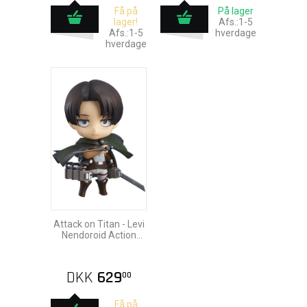
Få på
På lager
lager!
Afs.:1-5
Afs.:1-5
hverdage
hverdage
Attack on Titan - Levi
Nendoroid Action
Figure 10cm
DKK
629
00
Få på