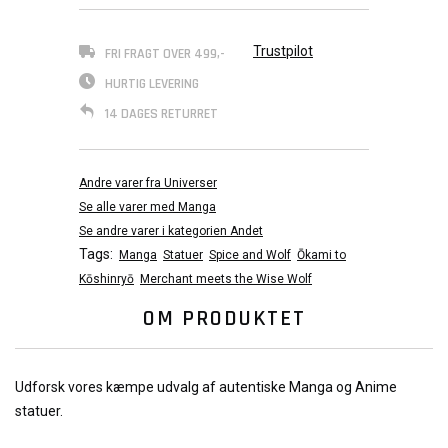
Trustpilot
FRI FRAGT OVER 499,-
HURTIG LEVERING
14 DAGES RETURRET
Andre varer fra Universer
Se alle varer med Manga
Se andre varer i kategorien Andet
Tags:
Manga
Statuer
Spice and Wolf
Ōkami to
Kōshinryō
Merchant meets the Wise Wolf
OM PRODUKTET
Udforsk vores kæmpe udvalg af autentiske Manga og Anime
statuer.