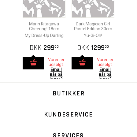
Marin Kitagawa
Dark Magician Girl
Cheering! 18cm
Pastel Edition 30cm
My Dress-Up Darling
Yu-Gi-Oh!
DKK
299
DKK
1299
00
00
Varen er
Varen er
udsolgt.
udsolgt.
Email
Email
når på
når på
lager?
lager?
BUTIKKER
KUNDESERVICE
SERVICES