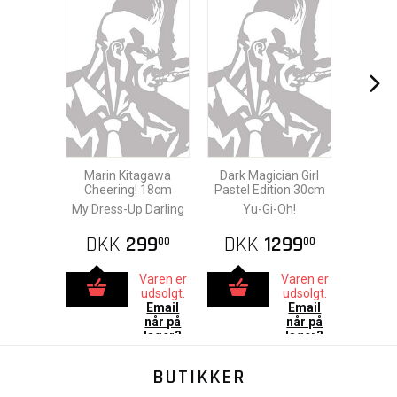
Marin Kitagawa
Dark Magician Girl
Cheering! 18cm
Pastel Edition 30cm
My Dress-Up Darling
Yu-Gi-Oh!
DKK
299
DKK
1299
00
00
Varen er
Varen er
udsolgt.
udsolgt.
Email
Email
når på
når på
lager?
lager?
BUTIKKER