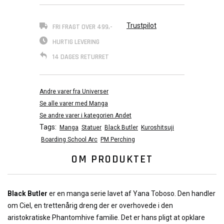
Trustpilot
FRI FRAGT OVER 499,-
HURTIG LEVERING
14 DAGES RETURRET
Andre varer fra Universer
Se alle varer med Manga
Se andre varer i kategorien Andet
Tags:
Manga
Statuer
Black Butler
Kuroshitsuji
Boarding School Arc
PM Perching
OM PRODUKTET
Black Butler
er en manga serie lavet af Yana Toboso. Den handler
om Ciel, en trettenårig dreng der er overhovede i den
aristokratiske Phantomhive familie. Det er hans pligt at opklare