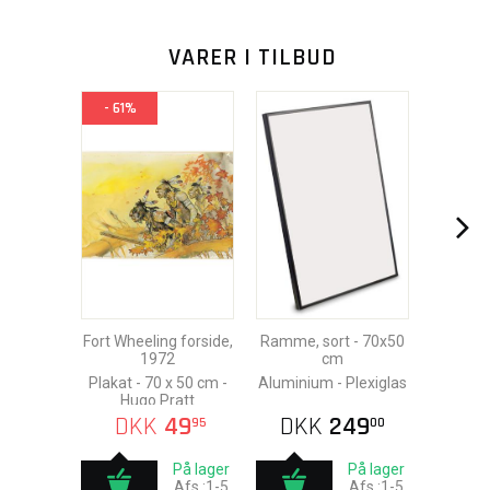
VARER I TILBUD
- 61%
Fort Wheeling forside,
Ramme, sort - 70x50
1972
cm
Plakat - 70 x 50 cm -
Aluminium - Plexiglas
Hugo Pratt
DKK
49
DKK
249
95
00
På lager
På lager
Afs.:1-5
Afs.:1-5