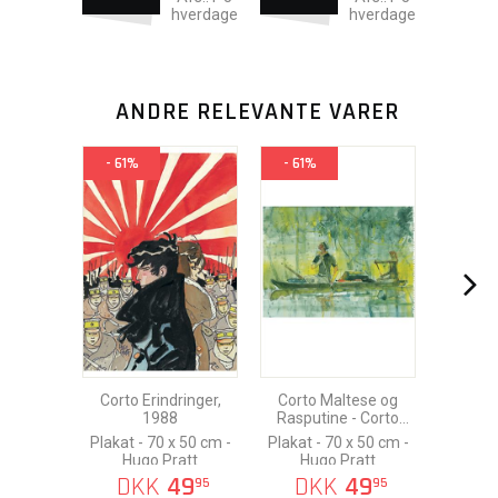
hverdage
hverdage
ANDRE RELEVANTE VARER
- 61%
- 61%
Corto Erindringer,
Corto Maltese og
1988
Rasputine - Corto
Malteses Ungdom -
Plakat - 70 x 50 cm -
Plakat - 70 x 50 cm -
Cover, 1985
Hugo Pratt
Hugo Pratt
DKK
49
DKK
49
95
95