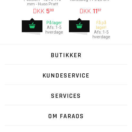
Carpenè Malvolti,
mm - Hugo Pratt
1993
DKK
5
DKK
11
00
97
På lager
Få på
Afs.:1-5
lager!
hverdage
Afs.:1-5
hverdage
BUTIKKER
KUNDESERVICE
SERVICES
OM FARAOS