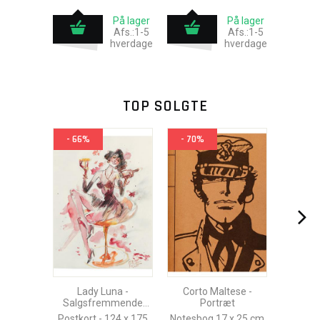
På lager
På lager
Afs.:1-5
Afs.:1-5
hverdage
hverdage
TOP SOLGTE
- 66%
- 70%
Lady Luna -
Corto Maltese -
Salgsfremmende
Portræt
kampagne for
Postkort - 124 x 175
Notesbog 17 x 25 cm