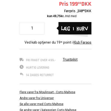
Pris
199
DKK
00
Førpris
318
DKK
00
Læg i kurv
Ved køb optjener du
19
point i
Klub Faraos
90
Trustpilot
FRI FRAGT OVER 499,-
HURTIG LEVERING
14 DAGES RETURRET
Flere varer fra Moulinsart - Corto Maltese
Andre varer fra Universer
Se alle varer med Corto Maltese
Se andre varer i kategorien Corto Maltese