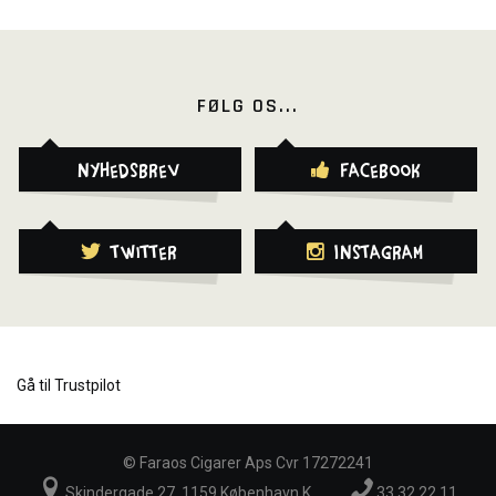
FØLG OS...
Nyhedsbrev
Facebook
Twitter
Instagram
Gå til Trustpilot
©
Faraos Cigarer Aps Cvr 17272241
Skindergade 27, 1159 København K
33 32 22 11