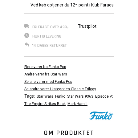
Ved køb optjener du
12
point i
Klub Faraos
90
Trustpilot
FRI FRAGT OVER 499,-
HURTIG LEVERING
14 DAGES RETURRET
Flere varer fra Funko Pop
Andre varer fra Star Wars
Se alle varer med Funko Pop
Se andre varer i kategorien Classic Trilogy
Tags:
Star Wars
Funko
Star Wars #363
Episode V:
The Empire Strikes Back
Mark Hamill
OM PRODUKTET