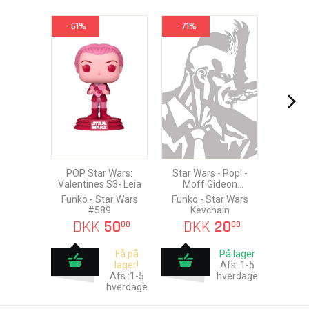
- 61%
- 71%
POP Star Wars:
Star Wars - Pop! -
Valentines S3- Leia
Moff Gideon
(Keychain)
Funko - Star Wars
Funko - Star Wars
#589
Keychain
DKK
50
DKK
20
00
00
Få på
På lager
lager!
Afs.:1-5
Afs.:1-5
hverdage
hverdage