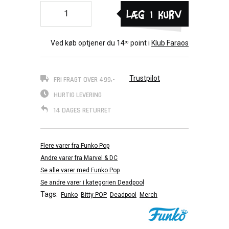
Læg i kurv
Ved køb optjener du
14
point i
Klub Faraos
90
Trustpilot
FRI FRAGT OVER 499,-
HURTIG LEVERING
14 DAGES RETURRET
Flere varer fra Funko Pop
Andre varer fra Marvel & DC
Se alle varer med Funko Pop
Se andre varer i kategorien Deadpool
Tags:
Funko
Bitty POP
Deadpool
Merch