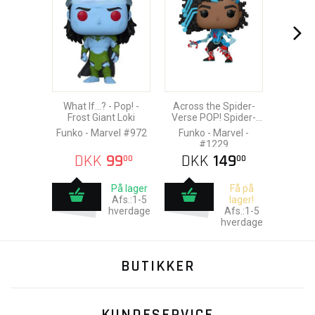
What If...? - Pop! -
Across the Spider-
Frost Giant Loki
Verse POP! Spider-
Byte
Funko - Marvel #972
Funko - Marvel -
#1229
DKK
99
DKK
149
00
00
På lager
Få på
Afs.:1-5
lager!
hverdage
Afs.:1-5
hverdage
BUTIKKER