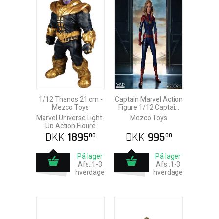
1/12 Thanos 21 cm -
Captain Marvel Action
Mezco Toys
Figure 1/12 Captain
Marvel 16 cm
Marvel Universe Light-
Mezco Toys
Up Action Figure
DKK
1895
DKK
995
00
00
På lager
På lager
Afs.:1-3
Afs.:1-3
hverdage
hverdage