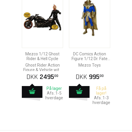
Mezco 1/12 Ghost
DC Comics Action
Rider & Hell Cycle
Figure 1/12 Dr. Fate
16 cm
Ghost Rider Action
Mezco Toys
Figure & Vehicle with
Sound & Light Up
DKK
2495
DKK
995
00
00
På lager
Få på
Afs.:1-5
lager!
hverdage
Afs.:1-3
hverdage