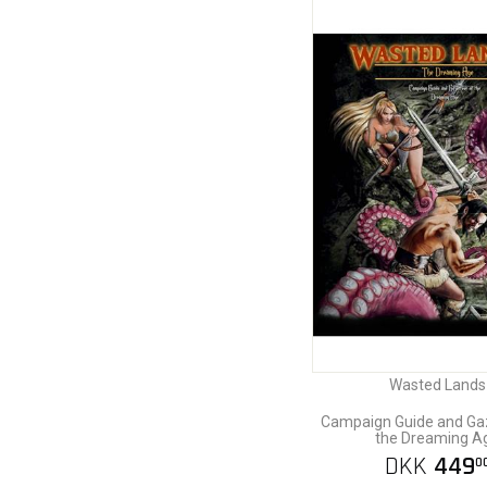
Wasted Lands
Campaign Guide and Gaz
the Dreaming A
DKK
449
0