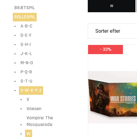
W
BRÆTSPIL
ROLLESPIL
A-B-C
D-E-F
G-H-I
- 33%
J-K-L
M-N-O
P-Q-R
S-T-U
V-W-X-Y-Z
V
Vaesen
Vampire: The
Masquerade
W