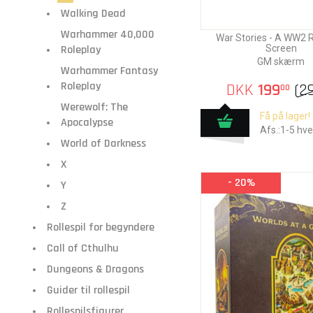
Walking Dead
Warhammer 40,000
War Stories - A WW2 
Roleplay
Screen
GM skærm
Warhammer Fantasy
Roleplay
DKK
199
(
2
00
Werewolf: The
Få på lager!
Apocalypse
Afs.:1-5 hv
World of Darkness
X
- 20%
Y
Z
Rollespil for begyndere
Call of Cthulhu
Dungeons & Dragons
Guider til rollespil
Rollespilsfigurer