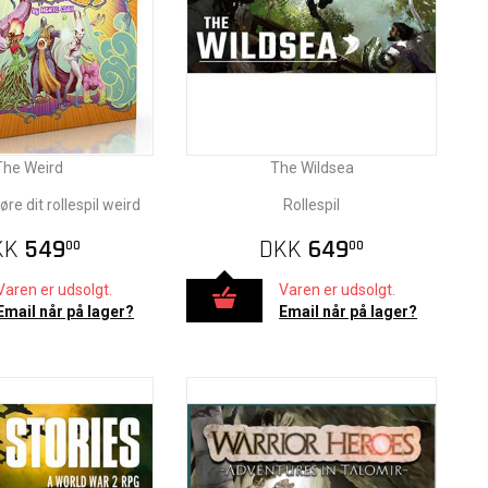
The Weird
The Wildsea
gøre dit rollespil weird
Rollespil
KK
549
DKK
649
00
00
Varen er udsolgt.
Varen er udsolgt.
Email når på lager?
Email når på lager?