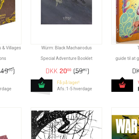
 & Villages
Würm: Black Machairodus
ons
Special Adventure Booklet
guide til at 
449
)
DKK
20
(
59
)
D
00
00
00
Få på lager!
erdage
Afs.:1-5 hverdage