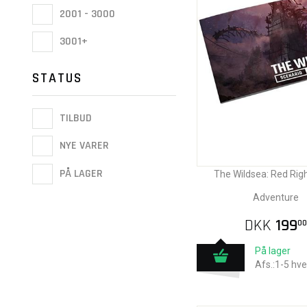
2001 - 3000
3001+
STATUS
TILBUD
NYE VARER
PÅ LAGER
The Wildsea: Red Rig
Adventure
DKK
199
00
På lager
Afs.:1-5 hv