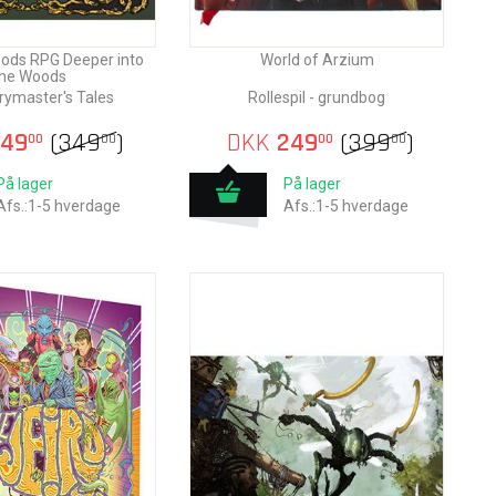
ods RPG Deeper into
World of Arzium
he Woods
rymaster's Tales
Rollespil - grundbog
49
(
349
)
DKK
249
(
399
)
00
00
00
00
På lager
På lager
Afs.:1-5 hverdage
Afs.:1-5 hverdage