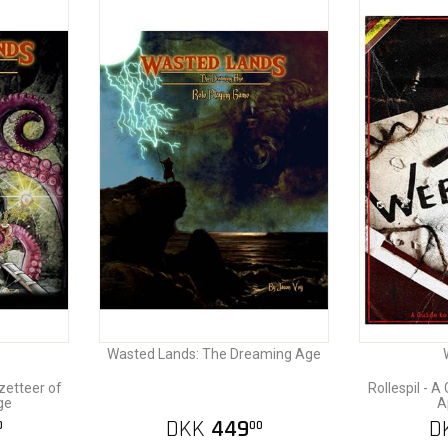
Wasted Lands: The Dreaming Age
etteer of
Rollespil - A
ge
A
DKK
449
D
0
00