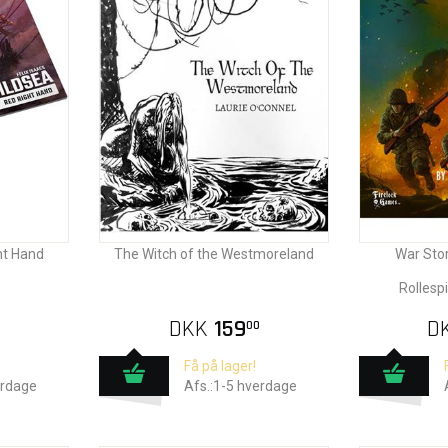
ht Hand
The Witch of the Westmoreland
War Sto
Rollespi
DKK
159
D
00
Få på lager!
erdage
Afs.:1-5 hverdage