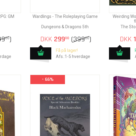
RPG: GM
Wardlings - The Roleplaying Game
Weirding Wo
t
Dungeons & Dragons 5th
The Sto
99
)
DKK
299
(
399
)
DKK
1
00
00
00
Få på lager!
erdage
Afs.:1-5 hverdage
- 66%