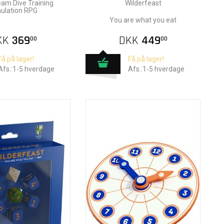
am Dive Training
Wilderfeast
ulation RPG
You are what you eat
KK
369
DKK
449
00
00
Få på lager!
Få på lager!
Afs.:1-5 hverdage
Afs.:1-5 hverdage