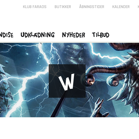
KLUB FARAOS
BUTIKKER
ÅBNINGSTIDER
KALENDER
ndise
Udklædning
Nyheder
Tilbud
W