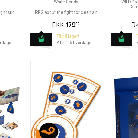
White Sands
WILD Dre
Sim
gnostic
RPG about the fight for clean air
DKK
179
D
00
Få på lager!
erdage
Afs.:1-5 hverdage