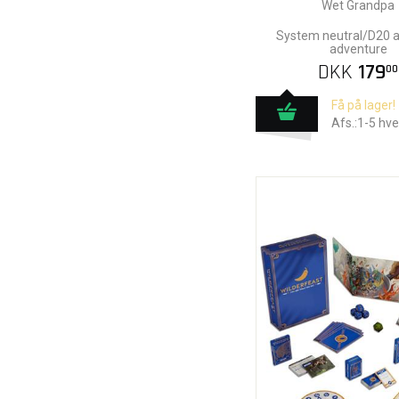
Wet Grandpa
System neutral/D20 a
adventure
DKK
179
00
Få på lager!
Afs.:1-5 hv