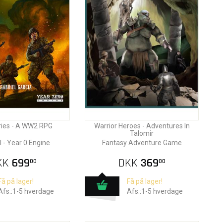
ries - A WW2 RPG
Warrior Heroes - Adventures In
Talomir
l - Year 0 Engine
Fantasy Adventure Game
KK
699
DKK
369
00
00
Få på lager!
Få på lager!
Afs.:1-5 hverdage
Afs.:1-5 hverdage