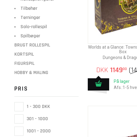
Tilbehør
Terninger
Solo-rollespil
Spilbøger
BRUGT ROLLESPIL
Worlds at a Glance: Towns
Box
KORTSPIL
Dungeons & Drag
FIGURSPIL
DKK
1149
(
1
00
HOBBY & MALING
På lager
PRIS
Afs.:1-5 hv
1 - 300 DKK
301 - 1000
1001 - 2000