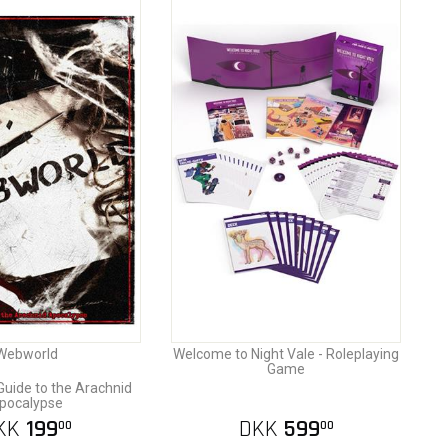
Webworld
Welcome to Night Vale - Roleplaying
Game
 Guide to the Arachnid
pocalypse
KK
199
DKK
599
00
00