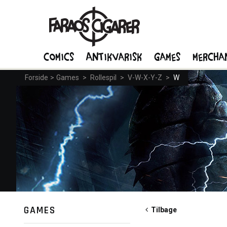
Comics
Antikvarisk
Games
Mercha
Forside
>
Games
>
Rollespil
>
V-W-X-Y-Z
>
W
GAMES
Tilbage