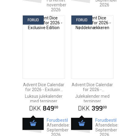
Forventet
September
november
2026
2026
FORUD
FORUD
Advent Dice Calendar
Advent Dice Calendar
for 2026 - Exclusive
for 2026 -
Edition
Nøddeknækkeren
Luksus julekalender
Julekalender med
med terninger
terninger
DKK
849
DKK
399
00
00
Forudbestil
Forudbestil
Afsendelse:
Afsendelse:
September
September
2026
2026