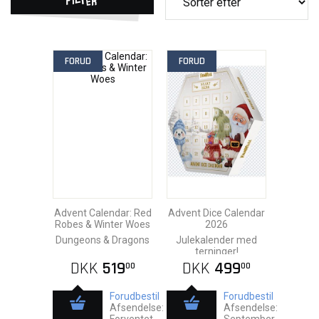
FORUD
FORUD
Advent Calendar: Red
Advent Dice Calendar
Robes & Winter Woes
2026
Dungeons & Dragons
Julekalender med
terninger!
DKK
519
DKK
499
00
00
Forudbestil
Forudbestil
Afsendelse:
Afsendelse: