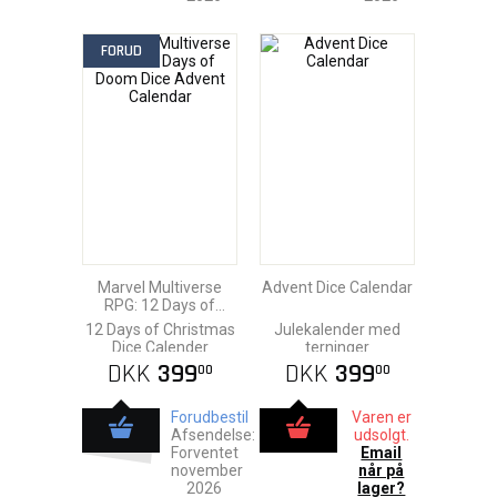
FORUD
Marvel Multiverse
Advent Dice Calendar
RPG: 12 Days of
Doom Dice Advent
12 Days of Christmas
Julekalender med
Calendar
Dice Calender
terninger
DKK
399
DKK
399
00
00
Forudbestil
Varen er
Afsendelse:
udsolgt.
Forventet
Email
november
når på
2026
lager?