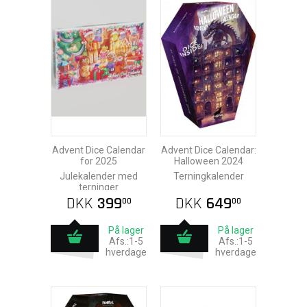
Advent Dice Calendar
Advent Dice Calendar:
for 2025
Halloween 2024
Julekalender med
Terningkalender
terninger
DKK
399
DKK
649
00
00
På lager
På lager
Afs.:1-5
Afs.:1-5
hverdage
hverdage