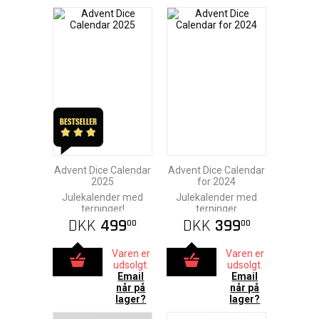
Advent Dice Calendar
Advent Dice Calendar
2025
for 2024
Julekalender med
Julekalender med
terninger!
terninger
DKK
499
DKK
399
00
00
Varen er
Varen er
udsolgt.
udsolgt.
Email
Email
når på
når på
lager?
lager?