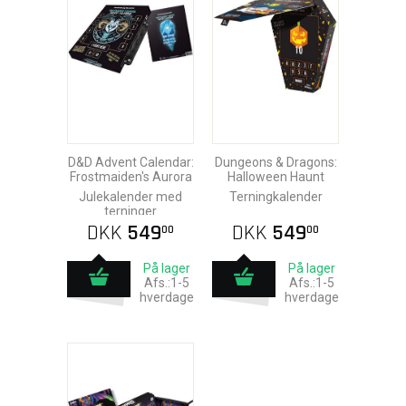
D&D Advent Calendar:
Dungeons & Dragons:
Frostmaiden's Aurora
Halloween Haunt
Julekalender med
Terningkalender
terninger
DKK
549
DKK
549
00
00
På lager
På lager
Afs.:1-5
Afs.:1-5
hverdage
hverdage