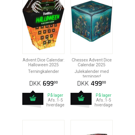
Advent Dice Calendar:
Chessex Advent Dice
Halloween 2025
Calendar 2025
Terningkalender
Julekalender med
terninger!
DKK
699
DKK
499
00
00
På lager
På lager
Afs.:1-5
Afs.:1-5
hverdage
hverdage