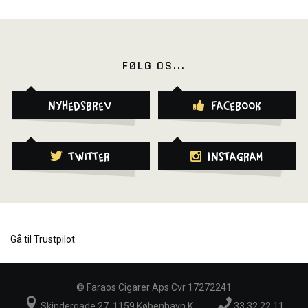
FØLG OS...
Nyhedsbrev
Facebook
Twitter
Instagram
Gå til Trustpilot
©
Faraos Cigarer Aps Cvr 17272241
Skindergade 27, 1159 København K
33 32 22 11