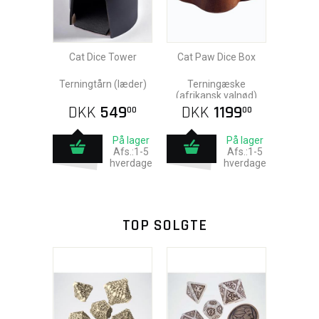
Cat Dice Tower
Cat Paw Dice Box
Terningtårn (læder)
Terningæske
(afrikansk valnød)
DKK
549
DKK
1199
00
00
På lager
På lager
Afs.:1-5
Afs.:1-5
hverdage
hverdage
TOP SOLGTE