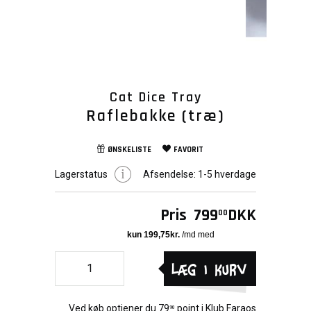
Cat Dice Tray
Raflebakke (træ)
ØNSKELISTE
FAVORIT
Lagerstatus
Afsendelse:
1-5 hverdage
Pris
799
DKK
00
Læg i kurv
Ved køb optjener du
79
point i
Klub Faraos
90