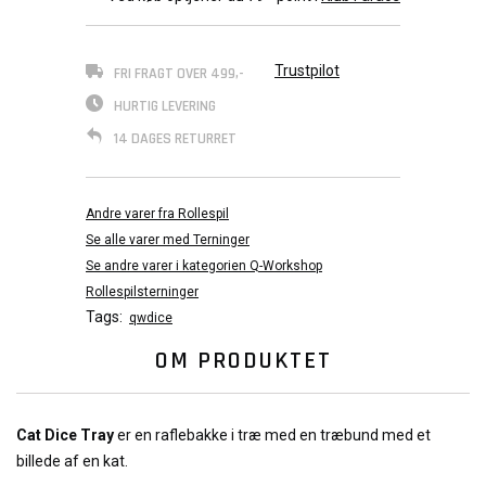
Trustpilot
FRI FRAGT OVER 499,-
HURTIG LEVERING
14 DAGES RETURRET
Andre varer fra Rollespil
Se alle varer med Terninger
Se andre varer i kategorien Q-Workshop
Rollespilsterninger
Tags:
qwdice
OM PRODUKTET
Cat Dice Tray
er en raflebakke i træ med en træbund med et
billede af en kat.