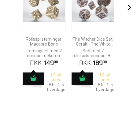
Rollespilsterninger:
The Witcher Dice Set:
Macabre Bone
Geralt - The White
Wolf
Terningsæt med 7
Sæt med 7
terninger dekoreret
rollespilsterninger + 1
med kranier
witcher mønt
DKK
149
DKK
189
00
00
Få på
Få på
lager!
lager!
Afs.:1-5
Afs.:1-5
hverdage
hverdage