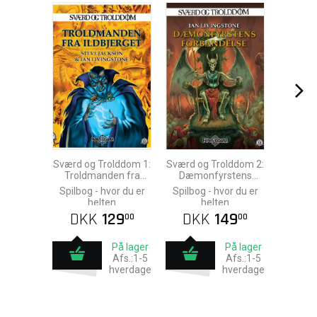
Sværd og Trolddom 1:
Sværd og Trolddom 2:
Troldmanden fra
Dæmonfyrstens
Ildbjerget
Forbandelse
Spilbog - hvor du er
Spilbog - hvor du er
helten
helten
DKK
129
DKK
149
00
00
På lager
På lager
Afs.:1-5
Afs.:1-5
hverdage
hverdage