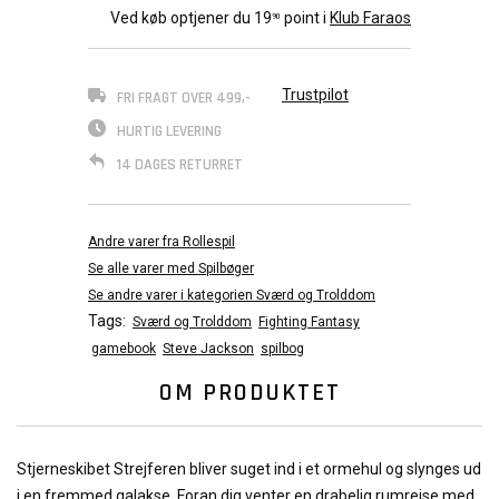
Ved køb optjener du
19
point i
Klub Faraos
90
Trustpilot
FRI FRAGT OVER 499,-
HURTIG LEVERING
14 DAGES RETURRET
Andre varer fra Rollespil
Se alle varer med Spilbøger
Se andre varer i kategorien Sværd og Trolddom
Tags:
Sværd og Trolddom
Fighting Fantasy
gamebook
Steve Jackson
spilbog
OM PRODUKTET
Stjerneskibet Strejferen bliver suget ind i et ormehul og slynges ud
i en fremmed galakse. Foran dig venter en drabelig rumrejse med