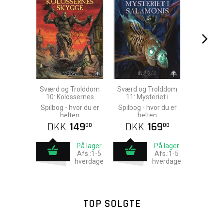
Sværd og Trolddom
Sværd og Trolddom
10: Kolossernes
11: Mysteriet i
skygge
Salamonis
Spilbog - hvor du er
Spilbog - hvor du er
helten
helten
DKK
149
DKK
169
00
00
På lager
På lager
Afs.:1-5
Afs.:1-5
hverdage
hverdage
TOP SOLGTE